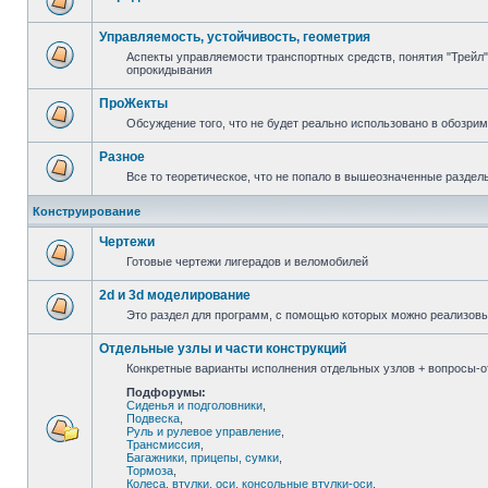
Управляемость, устойчивость, геометрия
Аспекты управляемости транспортных средств, понятия "Трейл",
опрокидывания
ПроЖекты
Обсуждение того, что не будет реально использовано в обозри
Разное
Все то теоретическое, что не попало в вышеозначенные раздел
Конструирование
Чертежи
Готовые чертежи лигерадов и веломобилей
2d и 3d моделирование
Это раздел для программ, с помощью которых можно реализов
Отдельные узлы и части конструкций
Конкретные варианты исполнения отдельных узлов + вопросы-от
Подфорумы:
Сиденья и подголовники
,
Подвеска
,
Руль и рулевое управление
,
Трансмиссия
,
Багажники, прицепы, сумки
,
Тормоза
,
Колеса, втулки, оси, консольные втулки-оси
,