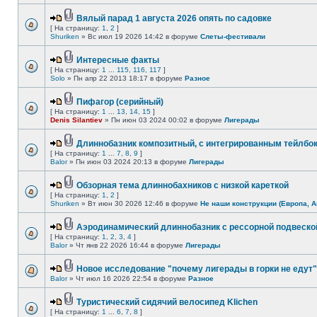
Вялый парад 1 августа 2026 опять по садовке
[ На страницу:
1
,
2
]
Shuriken
» Вс июл 19 2026 14:42 в форуме
Слеты-фестивали
Интересные факты
[ На страницу:
1
...
115
,
116
,
117
]
Solo
» Пн апр 22 2013 18:17 в форуме
Разное
Пифагор (серийный)
[ На страницу:
1
...
13
,
14
,
15
]
Denis Silantiev
» Пн июн 03 2024 00:02 в форуме
Лигерады
Длиннобазник композитный, с интегрированным тейлбо
[ На страницу:
1
...
7
,
8
,
9
]
Balor
» Пн июн 03 2024 20:13 в форуме
Лигерады
Обзорная тема длиннобахников с низкой кареткой
[ На страницу:
1
,
2
]
Shuriken
» Вт июн 30 2026 12:46 в форуме
Не наши конструкции (Европа, А
Аэродинамический длиннобазник с рессорной подвеско
[ На страницу:
1
,
2
,
3
,
4
]
Balor
» Чт янв 22 2026 16:44 в форуме
Лигерады
Новое исследование "почему лигерады в горки не едут"
Balor
» Чт июл 16 2026 22:54 в форуме
Разное
Туристический сидячий велосипед Klichen
[ На страницу:
1
...
6
,
7
,
8
]