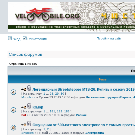
Имя пользователя:
Пароль:
{ LOG_ME_IN_SHORT
}
Перейти на сайт
Вход
Регистрация
Список форумов
Страница
1
из
486
По
Темы
Легендарный Streetstepper MTS-26. Купить к сезону 2019г
[ На страницу:
1
...
28
,
29
,
30
]
Modulator
» Ср янв 23 2019 17:36 в форуме
Не наши конструкции (Европа, 
Юмор
[ На страницу:
1
...
181
,
182
,
183
]
hof
» Вт авг 25 2009 19:30 в форуме
Разное
Ощущения от 500-ваттного электровело с самым прост
[ На страницу:
1
,
2
]
Shuriken
» Пн май 20 2019 14:08 в форуме
Электротяга