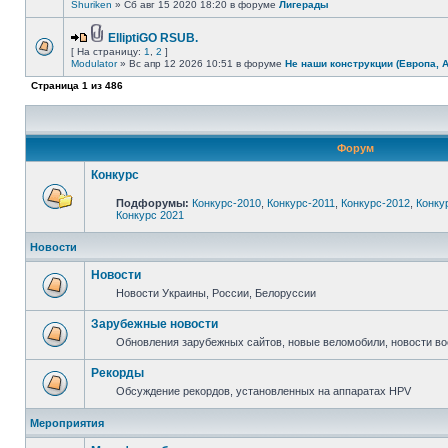
Shuriken
» Сб авг 15 2020 18:20 в форуме
Лигерады
ElliptiGO RSUB.
[ На страницу:
1
,
2
]
Modulator
» Вс апр 12 2026 10:51 в форуме
Не наши конструкции (Европа, 
Страница
1
из
486
Форум
Конкурс
Подфорумы:
Конкурс-2010
,
Конкурс-2011
,
Конкурс-2012
,
Конку
Конкурс 2021
Новости
Новости
Новости Украины, России, Белоруссии
Зарубежные новости
Обновления зарубежных сайтов, новые веломобили, новости в
Рекорды
Обсуждение рекордов, установленных на аппаратах HPV
Мероприятия