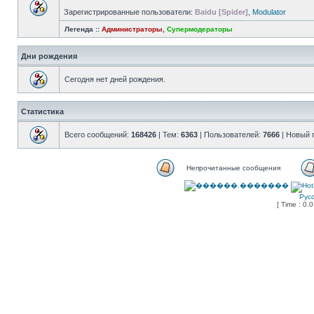
Зарегистрированные пользователи:
Baidu [Spider]
,
Modulator
Легенда ::
Администраторы
,
Супермодераторы
Дни рождения
Сегодня нет дней рождения.
Статистика
Всего сообщений:
168426
| Тем:
6363
| Пользователей:
7666
| Новый 
Непрочитанные сообщения
Рус
[ Time : 0.