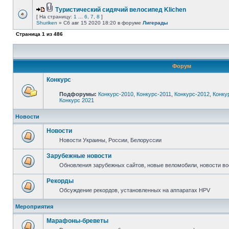
Туристический сидячий велосипед Klichen
[ На страницу:
1
...
6
,
7
,
8
]
Shuriken
» Сб авг 15 2020 18:20 в форуме
Лигерады
Страница
1
из
486
Форум
Конкурс
Подфорумы:
Конкурс-2010
,
Конкурс-2011
,
Конкурс-2012
,
Конку
Конкурс 2021
Новости
Новости
Новости Украины, России, Белоруссии
Зарубежные новости
Обновления зарубежных сайтов, новые веломобили, новости в
Рекорды
Обсуждение рекордов, установленных на аппаратах HPV
Мероприятия
Марафоны-бреветы