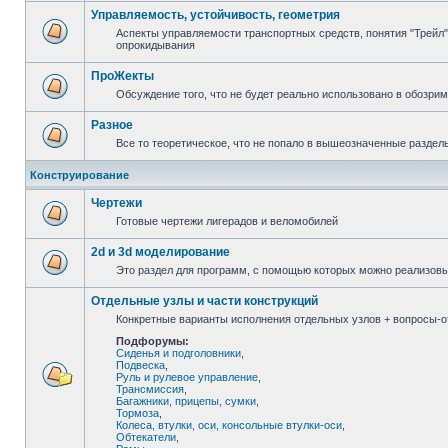
Управляемость, устойчивость, геометрия
Аспекты управляемости транспортных средств, понятия "Трейл",
опрокидывания
ПроЖекты
Обсуждение того, что не будет реально использовано в обозри
Разное
Все то теоретическое, что не попало в вышеозначенные раздел
Конструирование
Чертежи
Готовые чертежи лигерадов и веломобилей
2d и 3d моделирование
Это раздел для программ, с помощью которых можно реализов
Отдельные узлы и части конструкций
Конкретные варианты исполнения отдельных узлов + вопросы-от
Подфорумы:
Сиденья и подголовники
,
Подвеска
,
Руль и рулевое управление
,
Трансмиссия
,
Багажники, прицепы, сумки
,
Тормоза
,
Колеса, втулки, оси, консольные втулки-оси
,
Обтекатели
,