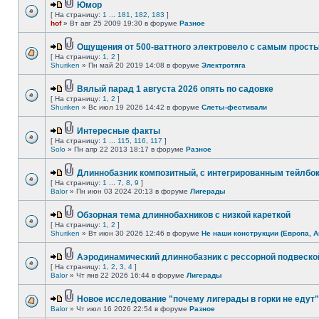
Юмор
[ На страницу:
1
...
181
,
182
,
183
]
hof
» Вт авг 25 2009 19:30 в форуме
Разное
Ощущения от 500-ваттного электровело с самым прост
[ На страницу:
1
,
2
]
Shuriken
» Пн май 20 2019 14:08 в форуме
Электротяга
Вялый парад 1 августа 2026 опять по садовке
[ На страницу:
1
,
2
]
Shuriken
» Вс июл 19 2026 14:42 в форуме
Слеты-фестивали
Интересные факты
[ На страницу:
1
...
115
,
116
,
117
]
Solo
» Пн апр 22 2013 18:17 в форуме
Разное
Длиннобазник композитный, с интегрированным тейлбо
[ На страницу:
1
...
7
,
8
,
9
]
Balor
» Пн июн 03 2024 20:13 в форуме
Лигерады
Обзорная тема длиннобахников с низкой кареткой
[ На страницу:
1
,
2
]
Shuriken
» Вт июн 30 2026 12:46 в форуме
Не наши конструкции (Европа, А
Аэродинамический длиннобазник с рессорной подвеско
[ На страницу:
1
,
2
,
3
,
4
]
Balor
» Чт янв 22 2026 16:44 в форуме
Лигерады
Новое исследование "почему лигерады в горки не едут"
Balor
» Чт июл 16 2026 22:54 в форуме
Разное