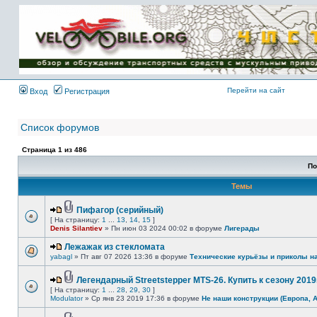
Имя пользователя:
Пароль:
{ LOG_ME_IN_SHORT
}
Перейти на сайт
Вход
Регистрация
Список форумов
Страница
1
из
486
По
Темы
Пифагор (серийный)
[ На страницу:
1
...
13
,
14
,
15
]
Denis Silantiev
» Пн июн 03 2024 00:02 в форуме
Лигерады
Лежажак из стекломата
yabagl
» Пт авг 07 2026 13:36 в форуме
Технические курьёзы и приколы н
Легендарный Streetstepper MTS-26. Купить к сезону 2019г
[ На страницу:
1
...
28
,
29
,
30
]
Modulator
» Ср янв 23 2019 17:36 в форуме
Не наши конструкции (Европа, 