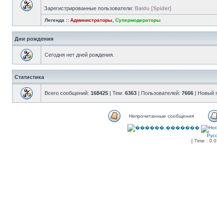
Зарегистрированные пользователи:
Baidu [Spider]
Легенда ::
Администраторы
,
Супермодераторы
Дни рождения
Сегодня нет дней рождения.
Статистика
Всего сообщений:
168425
| Тем:
6363
| Пользователей:
7666
| Новый 
Непрочитанные сообщения
Рус
[ Time : 0.