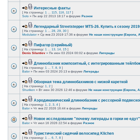
Интересные факты
[ На страницу:
1
...
115
,
116
,
117
]
Solo
» Пн апр 22 2013 18:17 в форуме
Разное
Легендарный Streetstepper MTS-26. Купить к сезону 2019г
[ На страницу:
1
...
28
,
29
,
30
]
Modulator
» Ср янв 23 2019 17:36 в форуме
Не наши конструкции (Европа, 
Пифагор (серийный)
[ На страницу:
1
...
13
,
14
,
15
]
Denis Silantiev
» Пн июн 03 2024 00:02 в форуме
Лигерады
Длиннобазник композитный, с интегрированным тейлбо
[ На страницу:
1
...
7
,
8
,
9
]
Balor
» Пн июн 03 2024 20:13 в форуме
Лигерады
Обзорная тема длиннобахников с низкой кареткой
[ На страницу:
1
,
2
]
Shuriken
» Вт июн 30 2026 12:46 в форуме
Не наши конструкции (Европа, А
Аэродинамический длиннобазник с рессорной подвеско
[ На страницу:
1
,
2
,
3
,
4
]
Balor
» Чт янв 22 2026 16:44 в форуме
Лигерады
Новое исследование "почему лигерады в горки не едут"
Balor
» Чт июл 16 2026 22:54 в форуме
Разное
Туристический сидячий велосипед Klichen
[ На страницу:
1
...
6
,
7
,
8
]