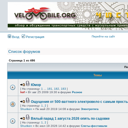
Имя пользователя:
Пароль:
{ LOG_ME_IN_SHORT
}
Перейти на сайт
Вход
Регистрация
Список форумов
Страница
1
из
486
По
Темы
Юмор
[ На страницу:
1
...
181
,
182
,
183
]
hof
» Вт авг 25 2009 19:30 в форуме
Разное
Ощущения от 500-ваттного электровело с самым прост
[ На страницу:
1
,
2
]
Shuriken
» Пн май 20 2019 14:08 в форуме
Электротяга
Вялый парад 1 августа 2026 опять по садовке
[ На страницу:
1
,
2
]
Shuriken
» Вс июл 19 2026 14:42 в форуме
Слеты-фестивали