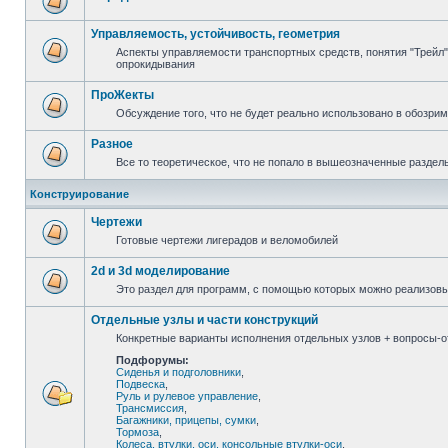
Управляемость, устойчивость, геометрия
Аспекты управляемости транспортных средств, понятия "Трейл",
опрокидывания
ПроЖекты
Обсуждение того, что не будет реально использовано в обозри
Разное
Все то теоретическое, что не попало в вышеозначенные раздел
Конструирование
Чертежи
Готовые чертежи лигерадов и веломобилей
2d и 3d моделирование
Это раздел для программ, с помощью которых можно реализов
Отдельные узлы и части конструкций
Конкретные варианты исполнения отдельных узлов + вопросы-от
Подфорумы:
Сиденья и подголовники
,
Подвеска
,
Руль и рулевое управление
,
Трансмиссия
,
Багажники, прицепы, сумки
,
Тормоза
,
Колеса, втулки, оси, консольные втулки-оси
,