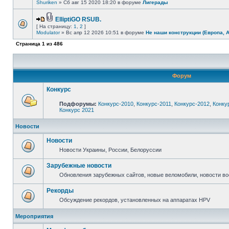
Shuriken
» Сб авг 15 2020 18:20 в форуме
Лигерады
ElliptiGO RSUB.
[ На страницу:
1
,
2
]
Modulator
» Вс апр 12 2026 10:51 в форуме
Не наши конструкции (Европа, 
Страница
1
из
486
Форум
Конкурс
Подфорумы:
Конкурс-2010
,
Конкурс-2011
,
Конкурс-2012
,
Конку
Конкурс 2021
Новости
Новости
Новости Украины, России, Белоруссии
Зарубежные новости
Обновления зарубежных сайтов, новые веломобили, новости в
Рекорды
Обсуждение рекордов, установленных на аппаратах HPV
Мероприятия