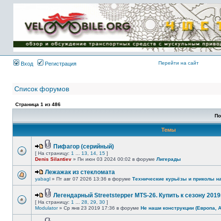
Имя пользователя:
Пароль:
{ LOG_ME_IN_SHORT
}
Перейти на сайт
Вход
Регистрация
Список форумов
Страница
1
из
486
По
Темы
Пифагор (серийный)
[ На страницу:
1
...
13
,
14
,
15
]
Denis Silantiev
» Пн июн 03 2024 00:02 в форуме
Лигерады
Лежажак из стекломата
yabagl
» Пт авг 07 2026 13:36 в форуме
Технические курьёзы и приколы н
Легендарный Streetstepper MTS-26. Купить к сезону 2019г
[ На страницу:
1
...
28
,
29
,
30
]
Modulator
» Ср янв 23 2019 17:36 в форуме
Не наши конструкции (Европа, 