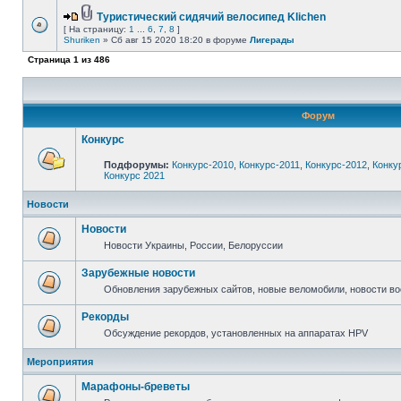
Туристический сидячий велосипед Klichen
[ На страницу:
1
...
6
,
7
,
8
]
Shuriken
» Сб авг 15 2020 18:20 в форуме
Лигерады
Страница
1
из
486
Форум
Конкурс
Подфорумы:
Конкурс-2010
,
Конкурс-2011
,
Конкурс-2012
,
Конку
Конкурс 2021
Новости
Новости
Новости Украины, России, Белоруссии
Зарубежные новости
Обновления зарубежных сайтов, новые веломобили, новости в
Рекорды
Обсуждение рекордов, установленных на аппаратах HPV
Мероприятия
Марафоны-бреветы