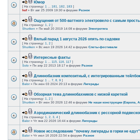
Юмор
[ На страницу:
1
...
181
,
182
,
183
]
hof
» Вт авг 25 2009 19:30 в форуме
Разное
Ощущения от 500-ваттного электровело с самым прост
[ На страницу:
1
,
2
]
Shuriken
» Пн май 20 2019 14:08 в форуме
Электротяга
Вялый парад 1 августа 2026 опять по садовке
[ На страницу:
1
,
2
]
Shuriken
» Вс июл 19 2026 14:42 в форуме
Слеты-фестивали
Интересные факты
[ На страницу:
1
...
115
,
116
,
117
]
Solo
» Пн апр 22 2013 18:17 в форуме
Разное
Длиннобазник композитный, с интегрированным тейлбо
[ На страницу:
1
...
7
,
8
,
9
]
Balor
» Пн июн 03 2024 20:13 в форуме
Лигерады
Обзорная тема длиннобахников с низкой кареткой
[ На страницу:
1
,
2
]
Shuriken
» Вт июн 30 2026 12:46 в форуме
Не наши конструкции (Европа, А
Аэродинамический длиннобазник с рессорной подвеско
[ На страницу:
1
,
2
,
3
,
4
]
Balor
» Чт янв 22 2026 16:44 в форуме
Лигерады
Новое исследование "почему лигерады в горки не едут"
Balor
» Чт июл 16 2026 22:54 в форуме
Разное