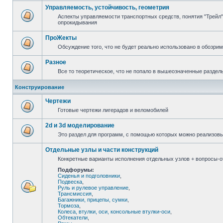
Управляемость, устойчивость, геометрия
Аспекты управляемости транспортных средств, понятия "Трейл",
опрокидывания
ПроЖекты
Обсуждение того, что не будет реально использовано в обозри
Разное
Все то теоретическое, что не попало в вышеозначенные раздел
Конструирование
Чертежи
Готовые чертежи лигерадов и веломобилей
2d и 3d моделирование
Это раздел для программ, с помощью которых можно реализов
Отдельные узлы и части конструкций
Конкретные варианты исполнения отдельных узлов + вопросы-от
Подфорумы:
Сиденья и подголовники
,
Подвеска
,
Руль и рулевое управление
,
Трансмиссия
,
Багажники, прицепы, сумки
,
Тормоза
,
Колеса, втулки, оси, консольные втулки-оси
,
Обтекатели
,