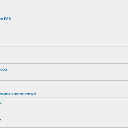
ым PAS
ксом
мерика и прочие буржуи)
й
: