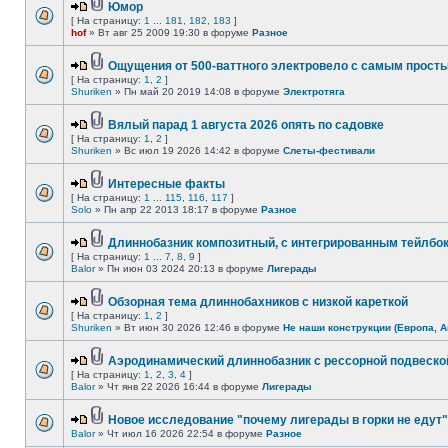
Юмор
[ На страницу:
1
...
181
,
182
,
183
]
hof
» Вт авг 25 2009 19:30 в форуме
Разное
Ощущения от 500-ваттного электровело с самым прост
[ На страницу:
1
,
2
]
Shuriken
» Пн май 20 2019 14:08 в форуме
Электротяга
Вялый парад 1 августа 2026 опять по садовке
[ На страницу:
1
,
2
]
Shuriken
» Вс июл 19 2026 14:42 в форуме
Слеты-фестивали
Интересные факты
[ На страницу:
1
...
115
,
116
,
117
]
Solo
» Пн апр 22 2013 18:17 в форуме
Разное
Длиннобазник композитный, с интегрированным тейлбо
[ На страницу:
1
...
7
,
8
,
9
]
Balor
» Пн июн 03 2024 20:13 в форуме
Лигерады
Обзорная тема длиннобахников с низкой кареткой
[ На страницу:
1
,
2
]
Shuriken
» Вт июн 30 2026 12:46 в форуме
Не наши конструкции (Европа, А
Аэродинамический длиннобазник с рессорной подвеско
[ На страницу:
1
,
2
,
3
,
4
]
Balor
» Чт янв 22 2026 16:44 в форуме
Лигерады
Новое исследование "почему лигерады в горки не едут"
Balor
» Чт июл 16 2026 22:54 в форуме
Разное