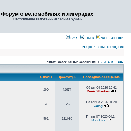
Форум о веломобилях и лигерадах
Изготовление велотехники своими руками
FAQ
Поиск
Благодарности
Непрочитанные сообщения
Читать более ранние сообщения:
1
,
2
,
3
,
4
,
5
...
486
Ответы
Просмотры
Последнее сообщение
Сб авг 08 2026 10:42
290
42674
Denis Silantiev
Сб авг 08 2026 01:20
3
126
yabagl
Пт авг 07 2026 00:14
581
121098
Modulator