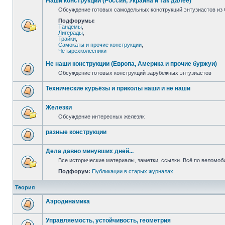
Наши конструкции (Россия, Украина и так далее)
Обсуждение готовых самодельных конструкций энтузиастов из С
Подфорумы:
Тандемы
,
Лигерады
,
Трайки
,
Самокаты и прочие конструкции
,
Четырехколесники
Не наши конструкции (Европа, Америка и прочие буржуи)
Обсуждение готовых конструкций зарубежных энтузиастов
Технические курьёзы и приколы наши и не наши
Железки
Обсуждение интересных железяк
разные конструкции
Дела давно минувших дней...
Все исторические материалы, заметки, ссылки. Всё по веломо
Подфорум:
Публикации в старых журналах
Теория
Аэродинамика
Управляемость, устойчивость, геометрия