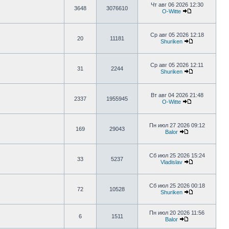
Чт авг 06 2026 12:30
3648
3076610
O-Witte
Ср авг 05 2026 12:18
20
11181
Shuriken
Ср авг 05 2026 12:11
31
2244
Shuriken
Вт авг 04 2026 21:48
2337
1955945
O-Witte
Пн июл 27 2026 09:12
169
29043
Balor
Сб июл 25 2026 15:24
33
5237
Vladislav
Сб июл 25 2026 00:18
72
10528
Shuriken
Пн июл 20 2026 11:56
6
1511
Balor