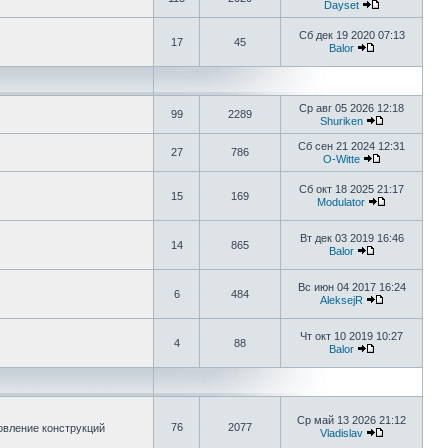
Dayset
Сб дек 19 2020 07:13
17
45
Balor
Ср авг 05 2026 12:18
99
2289
Shuriken
Сб сен 21 2024 12:31
27
786
O-Witte
Сб окт 18 2025 21:17
15
169
Modulator
Вт дек 03 2019 16:46
14
865
Balor
Вс июн 04 2017 16:24
6
484
AleksejR
Чт окт 10 2019 10:27
4
88
Balor
Ср май 13 2026 21:12
76
2077
овление конструкций
Vladislav