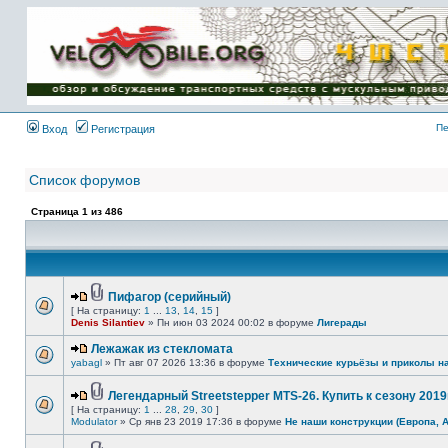
Имя пользователя:
Пароль:
{ LOG_ME_IN_SHORT
}
Пе
Вход
Регистрация
Список форумов
Страница
1
из
486
Пифагор (серийный)
[ На страницу:
1
...
13
,
14
,
15
]
Denis Silantiev
» Пн июн 03 2024 00:02 в форуме
Лигерады
Лежажак из стекломата
yabagl
» Пт авг 07 2026 13:36 в форуме
Технические курьёзы и приколы н
Легендарный Streetstepper MTS-26. Купить к сезону 2019г
[ На страницу:
1
...
28
,
29
,
30
]
Modulator
» Ср янв 23 2019 17:36 в форуме
Не наши конструкции (Европа, 