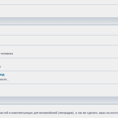
 человека
у
вод
осят...
стей и комплектующих для веломобилей (лигерадов), а так же сделать заказ на изгот