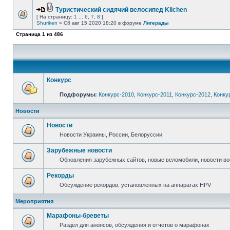
Туристический сидячий велосипед Klichen
[ На страницу:
1
...
6
,
7
,
8
]
Shuriken
» Сб авг 15 2020 18:20 в форуме
Лигерады
Страница
1
из
486
Конкурс
Подфорумы:
Конкурс-2010
,
Конкурс-2011
,
Конкурс-2012
,
Конку
Новости
Новости
Новости Украины, России, Белоруссии
Зарубежные новости
Обновления зарубежных сайтов, новые веломобили, новости в
Рекорды
Обсуждение рекордов, установленных на аппаратах HPV
Мероприятия
Марафоны-бреветы
Раздел для анонсов, обсуждения и отчетов о марафонах