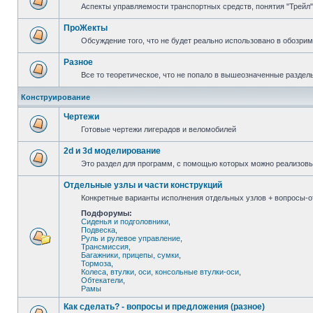
Аспекты управляемости транспортных средств, понятия "Трейл",
ПроЖекты
Обсуждение того, что не будет реально использовано в обозри
Разное
Все то теоретическое, что не попало в вышеозначенные раздел
Конструирование
Чертежи
Готовые чертежи лигерадов и веломобилей
2d и 3d моделирование
Это раздел для программ, с помощью которых можно реализов
Отдельные узлы и части конструкций
Конкретные варианты исполнения отдельных узлов + вопросы-от
Подфорумы:
Сиденья и подголовники
,
Подвеска
,
Руль и рулевое управление
,
Трансмиссия
,
Багажники, прицепы, сумки
,
Тормоза
,
Колеса, втулки, оси, консольные втулки-оси
,
Обтекатели
,
Рамы
Как сделать? - вопросы и предложения (разное)