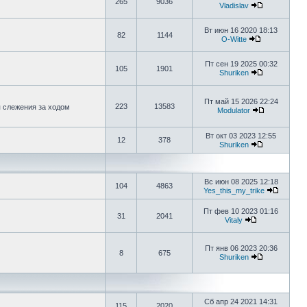
265
9036
Vladislav
Вт июн 16 2020 18:13
82
1144
O-Witte
Пт сен 19 2025 00:32
105
1901
Shuriken
Пт май 15 2026 22:24
223
13583
я слежения за ходом
Modulator
Вт окт 03 2023 12:55
12
378
Shuriken
Вс июн 08 2025 12:18
104
4863
Yes_this_my_trike
Пт фев 10 2023 01:16
31
2041
Vitaly
Пт янв 06 2023 20:36
8
675
Shuriken
Сб апр 24 2021 14:31
115
2020