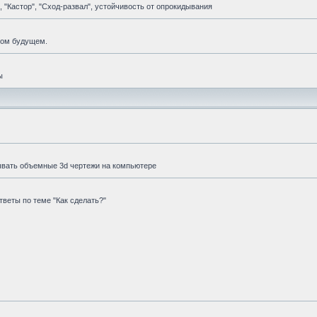
 "Кастор", "Сход-развал", устойчивость от опрокидывания
мом будущем.
ы
ывать объемные 3d чертежи на компьютере
веты по теме "Как сделать?"