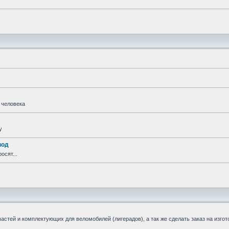
 человека
у
вод
осят...
стей и комплектующих для веломобилей (лигерадов), а так же сделать заказ на изгот