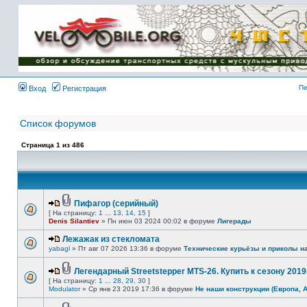
Имя пользователя:
Пароль:
{ LOG_ME_IN_SHORT
}
Пе
Вход
Регистрация
Список форумов
Страница
1
из
486
Пифагор (серийный)
[ На страницу:
1
...
13
,
14
,
15
]
Denis Silantiev
» Пн июн 03 2024 00:02 в форуме
Лигерады
Лежажак из стекломата
yabagl
» Пт авг 07 2026 13:36 в форуме
Технические курьёзы и приколы н
Легендарный Streetstepper MTS-26. Купить к сезону 2019г
[ На страницу:
1
...
28
,
29
,
30
]
Modulator
» Ср янв 23 2019 17:36 в форуме
Не наши конструкции (Европа, 