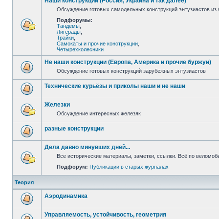
Наши конструкции (Россия, Украина и так далее)
Обсуждение готовых самодельных конструкций энтузиастов из С
Подфорумы:
Тандемы
,
Лигерады
,
Трайки
,
Самокаты и прочие конструкции
,
Четырехколесники
Не наши конструкции (Европа, Америка и прочие буржуи)
Обсуждение готовых конструкций зарубежных энтузиастов
Технические курьёзы и приколы наши и не наши
Железки
Обсуждение интересных железяк
разные конструкции
Дела давно минувших дней...
Все исторические материалы, заметки, ссылки. Всё по веломо
Подфорум:
Публикации в старых журналах
Теория
Аэродинамика
Управляемость, устойчивость, геометрия