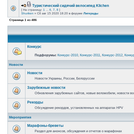
Туристический сидячий велосипед Klichen
[ На страницу:
1
...
6
,
7
,
8
]
Shuriken
» Сб авг 15 2020 18:20 в форуме
Лигерады
Страница
1
из
486
Конкурс
Подфорумы:
Конкурс-2010
,
Конкурс-2011
,
Конкурс-2012
,
Конку
Новости
Новости
Новости Украины, России, Белоруссии
Зарубежные новости
Обновления зарубежных сайтов, новые веломобили, новости в
Рекорды
Обсуждение рекордов, установленных на аппаратах HPV
Мероприятия
Марафоны-бреветы
Раздел для анонсов, обсуждения и отчетов о марафонах