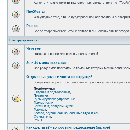
Аспекты управляемости транспортных средств, понятия "Трейл",
ПроЖекты
Обсуждение того, что не будет реально использовано в обозри
Разное
Все то теоретическое, что не попало в вышеозначенные раздел
Конструирование
Чертежи
Готовые чертежи лигерадов и веломобилей
2d и 3d моделирование
Это раздел для программ, с помощью которых можно реализов
Отдельные узлы и части конструкций
Конкретные варианты исполнения отдельных узлов + вопросы-от
Подфорумы:
Сиденья и подголовники
,
Подвеска
,
Руль и рулевое управление
,
Трансмиссия
,
Багажники, прицепы, сумки
,
Тормоза
,
Колеса, втулки, оси, консольные втулки-оси
,
Обтекатели
,
Рамы
Как сделать? - вопросы и предложения (разное)