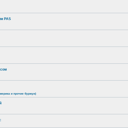
ым PAS
ксом
мерика и прочие буржуи)
й
: