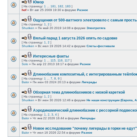
Юмор
[ На страницу:
1
...
181
,
182
,
183
]
hof
» Вт авг 25 2009 19:30 в форуме
Разное
Ощущения от 500-ваттного электровело с самым прост
[ На страницу:
1
,
2
]
Shuriken
» Пн май 20 2019 14:08 в форуме
Электротяга
Вялый парад 1 августа 2026 опять по садовке
[ На страницу:
1
,
2
]
Shuriken
» Вс июл 19 2026 14:42 в форуме
Слеты-фестивали
Интересные факты
[ На страницу:
1
...
115
,
116
,
117
]
Solo
» Пн апр 22 2013 18:17 в форуме
Разное
Длиннобазник композитный, с интегрированным тейлбо
[ На страницу:
1
...
7
,
8
,
9
]
Balor
» Пн июн 03 2024 20:13 в форуме
Лигерады
Обзорная тема длиннобахников с низкой кареткой
[ На страницу:
1
,
2
]
Shuriken
» Вт июн 30 2026 12:46 в форуме
Не наши конструкции (Европа, А
Аэродинамический длиннобазник с рессорной подвеско
[ На страницу:
1
,
2
,
3
,
4
]
Balor
» Чт янв 22 2026 16:44 в форуме
Лигерады
Новое исследование "почему лигерады в горки не едут"
Balor
» Чт июл 16 2026 22:54 в форуме
Разное