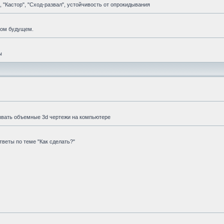
 "Кастор", "Сход-развал", устойчивость от опрокидывания
мом будущем.
ы
ывать объемные 3d чертежи на компьютере
веты по теме "Как сделать?"