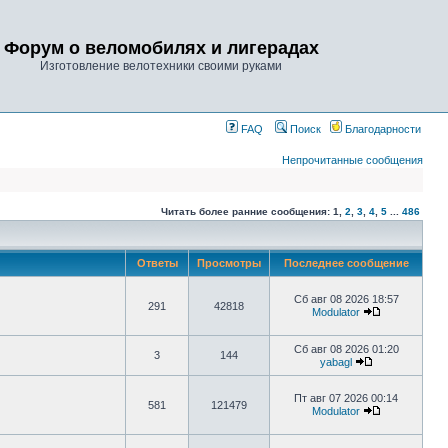
Форум о веломобилях и лигерадах
Изготовление велотехники своими руками
FAQ
Поиск
Благодарности
Непрочитанные сообщения
Читать более ранние сообщения:
1
,
2
,
3
,
4
,
5
...
486
Ответы
Просмотры
Последнее сообщение
Сб авг 08 2026 18:57
291
42818
Modulator
Сб авг 08 2026 01:20
3
144
yabagl
Пт авг 07 2026 00:14
581
121479
Modulator