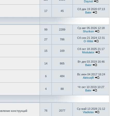
Dayset
Сб дек 19 2020 07:13
17
45
Balor
Ср авг 05 2026 12:18
99
2289
Shuriken
Сб сен 21 2024 12:31
27
786
O-Witte
Сб окт 18 2025 21:17
15
169
Modulator
Вт дек 03 2019 16:46
14
865
Balor
Вс июн 04 2017 16:24
6
484
AleksejR
Чт окт 10 2019 10:27
4
88
Balor
Ср май 13 2026 21:12
76
2077
овление конструкций
Vladislav