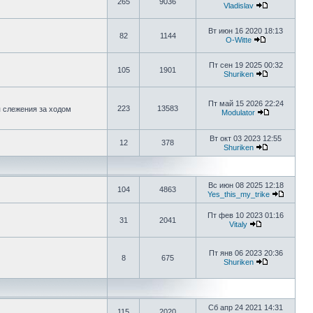
265
9036
Vladislav
Вт июн 16 2020 18:13
82
1144
O-Witte
Пт сен 19 2025 00:32
105
1901
Shuriken
Пт май 15 2026 22:24
223
13583
я слежения за ходом
Modulator
Вт окт 03 2023 12:55
12
378
Shuriken
Вс июн 08 2025 12:18
104
4863
Yes_this_my_trike
Пт фев 10 2023 01:16
31
2041
Vitaly
Пт янв 06 2023 20:36
8
675
Shuriken
Сб апр 24 2021 14:31
115
2020