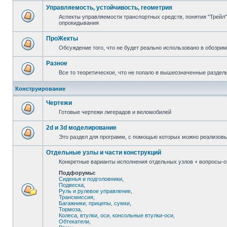
Управляемость, устойчивость, геометрия
Аспекты управляемости транспортных средств, понятия "Трейл",
опрокидывания
ПроЖекты
Обсуждение того, что не будет реально использовано в обозри
Разное
Все то теоретическое, что не попало в вышеозначенные раздел
Конструирование
Чертежи
Готовые чертежи лигерадов и веломобилей
2d и 3d моделирование
Это раздел для программ, с помощью которых можно реализов
Отдельные узлы и части конструкций
Конкретные варианты исполнения отдельных узлов + вопросы-от
Подфорумы:
Сиденья и подголовники
,
Подвеска
,
Руль и рулевое управление
,
Трансмиссия
,
Багажники, прицепы, сумки
,
Тормоза
,
Колеса, втулки, оси, консольные втулки-оси
,
Обтекатели
,