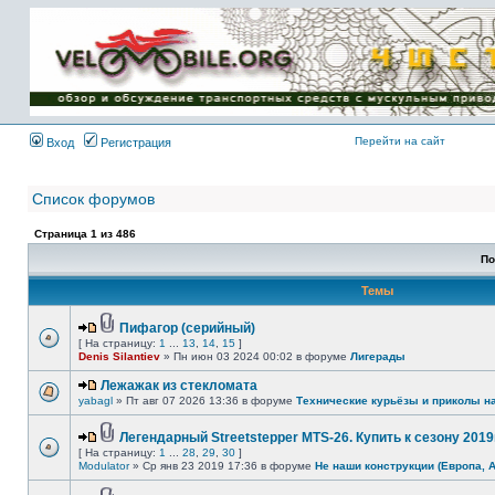
Имя пользователя:
Пароль:
{ LOG_ME_IN_SHORT
}
Перейти на сайт
Вход
Регистрация
Список форумов
Страница
1
из
486
По
Темы
Пифагор (серийный)
[ На страницу:
1
...
13
,
14
,
15
]
Denis Silantiev
» Пн июн 03 2024 00:02 в форуме
Лигерады
Лежажак из стекломата
yabagl
» Пт авг 07 2026 13:36 в форуме
Технические курьёзы и приколы н
Легендарный Streetstepper MTS-26. Купить к сезону 2019г
[ На страницу:
1
...
28
,
29
,
30
]
Modulator
» Ср янв 23 2019 17:36 в форуме
Не наши конструкции (Европа, 