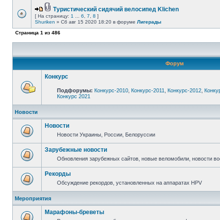
Туристический сидячий велосипед Klichen
[ На страницу:
1
...
6
,
7
,
8
]
Shuriken
» Сб авг 15 2020 18:20 в форуме
Лигерады
Страница
1
из
486
Форум
Конкурс
Подфорумы:
Конкурс-2010
,
Конкурс-2011
,
Конкурс-2012
,
Конку
Конкурс 2021
Новости
Новости
Новости Украины, России, Белоруссии
Зарубежные новости
Обновления зарубежных сайтов, новые веломобили, новости в
Рекорды
Обсуждение рекордов, установленных на аппаратах HPV
Мероприятия
Марафоны-бреветы