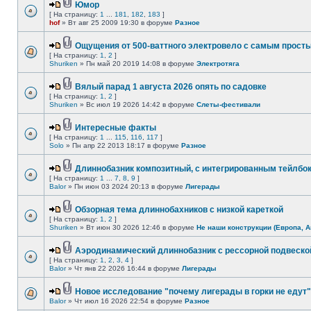
Юмор
[ На страницу:
1
...
181
,
182
,
183
]
hof
» Вт авг 25 2009 19:30 в форуме
Разное
Ощущения от 500-ваттного электровело с самым прост
[ На страницу:
1
,
2
]
Shuriken
» Пн май 20 2019 14:08 в форуме
Электротяга
Вялый парад 1 августа 2026 опять по садовке
[ На страницу:
1
,
2
]
Shuriken
» Вс июл 19 2026 14:42 в форуме
Слеты-фестивали
Интересные факты
[ На страницу:
1
...
115
,
116
,
117
]
Solo
» Пн апр 22 2013 18:17 в форуме
Разное
Длиннобазник композитный, с интегрированным тейлбо
[ На страницу:
1
...
7
,
8
,
9
]
Balor
» Пн июн 03 2024 20:13 в форуме
Лигерады
Обзорная тема длиннобахников с низкой кареткой
[ На страницу:
1
,
2
]
Shuriken
» Вт июн 30 2026 12:46 в форуме
Не наши конструкции (Европа, А
Аэродинамический длиннобазник с рессорной подвеско
[ На страницу:
1
,
2
,
3
,
4
]
Balor
» Чт янв 22 2026 16:44 в форуме
Лигерады
Новое исследование "почему лигерады в горки не едут"
Balor
» Чт июл 16 2026 22:54 в форуме
Разное