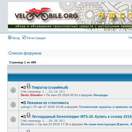
Имя пользователя:
Пароль:
{ LOG_ME_IN_SHORT
}
Пе
Вход
Регистрация
Список форумов
Страница
1
из
486
Пифагор (серийный)
[ На страницу:
1
...
13
,
14
,
15
]
Denis Silantiev
» Пн июн 03 2024 00:02 в форуме
Лигерады
Лежажак из стекломата
yabagl
» Пт авг 07 2026 13:36 в форуме
Технические курьёзы и приколы н
Легендарный Streetstepper MTS-26. Купить к сезону 2019г
[ На страницу:
1
...
28
,
29
,
30
]
Modulator
» Ср янв 23 2019 17:36 в форуме
Не наши конструкции (Европа, 