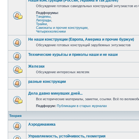
Наши конструкции (Россия, Украина и так далее)
Обсуждение готовых самодельных конструкций энтузиастов из С
Подфорумы:
Тандемы
,
Лигерады
,
Трайки
,
Самокаты и прочие конструкции
,
Четырехколесники
Не наши конструкции (Европа, Америка и прочие буржуи)
Обсуждение готовых конструкций зарубежных энтузиастов
Технические курьёзы и приколы наши и не наши
Железки
Обсуждение интересных железяк
разные конструкции
Дела давно минувших дней...
Все исторические материалы, заметки, ссылки. Всё по веломо
Подфорум:
Публикации в старых журналах
Теория
Аэродинамика
Управляемость, устойчивость, геометрия