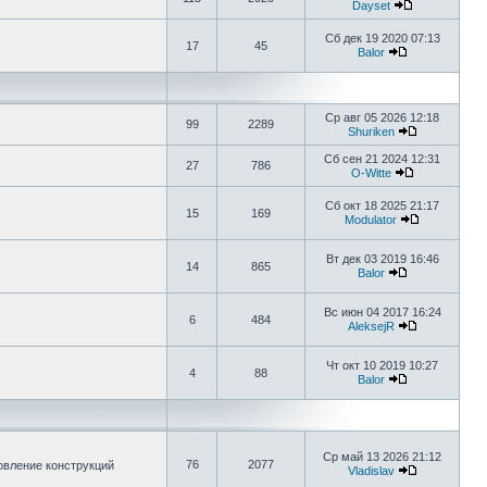
Dayset
Сб дек 19 2020 07:13
17
45
Balor
Ср авг 05 2026 12:18
99
2289
Shuriken
Сб сен 21 2024 12:31
27
786
O-Witte
Сб окт 18 2025 21:17
15
169
Modulator
Вт дек 03 2019 16:46
14
865
Balor
Вс июн 04 2017 16:24
6
484
AleksejR
Чт окт 10 2019 10:27
4
88
Balor
Ср май 13 2026 21:12
76
2077
овление конструкций
Vladislav