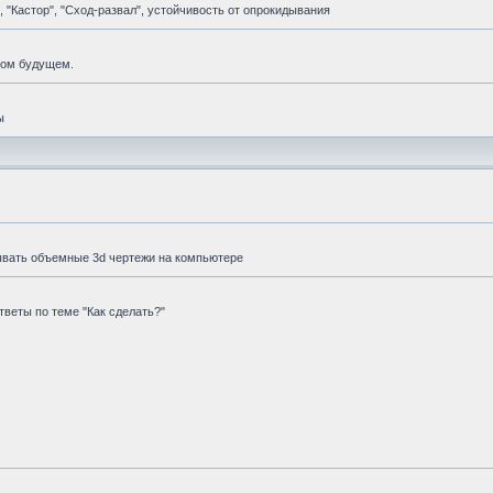
 "Кастор", "Сход-развал", устойчивость от опрокидывания
мом будущем.
ы
ывать объемные 3d чертежи на компьютере
веты по теме "Как сделать?"