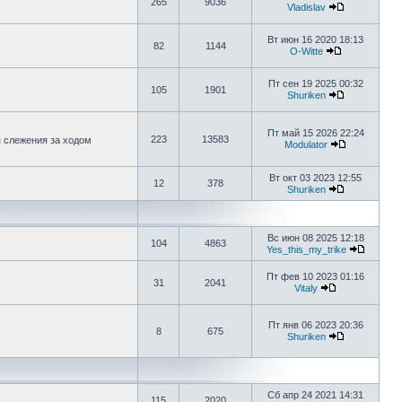
265
9036
Vladislav
Вт июн 16 2020 18:13
82
1144
O-Witte
Пт сен 19 2025 00:32
105
1901
Shuriken
Пт май 15 2026 22:24
223
13583
я слежения за ходом
Modulator
Вт окт 03 2023 12:55
12
378
Shuriken
Вс июн 08 2025 12:18
104
4863
Yes_this_my_trike
Пт фев 10 2023 01:16
31
2041
Vitaly
Пт янв 06 2023 20:36
8
675
Shuriken
Сб апр 24 2021 14:31
115
2020