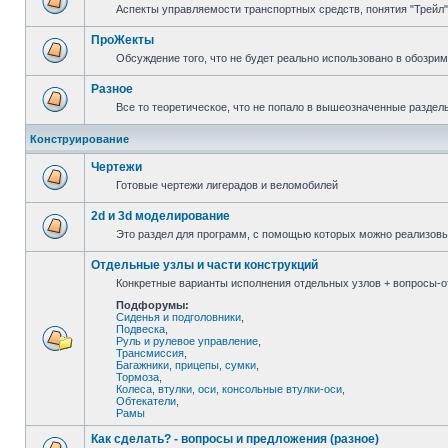
Аспекты управляемости транспортных средств, понятия "Трейл",
ПроЖекты
Обсуждение того, что не будет реально использовано в обозри
Разное
Все то теоретическое, что не попало в вышеозначенные раздел
Конструирование
Чертежи
Готовые чертежи лигерадов и веломобилей
2d и 3d моделирование
Это раздел для программ, с помощью которых можно реализов
Отдельные узлы и части конструкций
Конкретные варианты исполнения отдельных узлов + вопросы-от
Подфорумы:
Сиденья и подголовники
,
Подвеска
,
Руль и рулевое управление
,
Трансмиссия
,
Багажники, прицепы, сумки
,
Тормоза
,
Колеса, втулки, оси, консольные втулки-оси
,
Обтекатели
,
Рамы
Как сделать? - вопросы и предложения (разное)