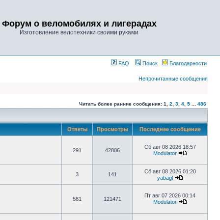
Форум о веломобилях и лигерадах
Изготовление велотехники своими руками
FAQ
Поиск
Благодарности
Непрочитанные сообщения
Читать более ранние сообщения:
1
,
2
,
3
,
4
,
5
...
486
Ответы
Просмотры
Последнее сообщение
Сб авг 08 2026 18:57
291
42806
Modulator
Сб авг 08 2026 01:20
3
141
yabagl
Пт авг 07 2026 00:14
581
121471
Modulator