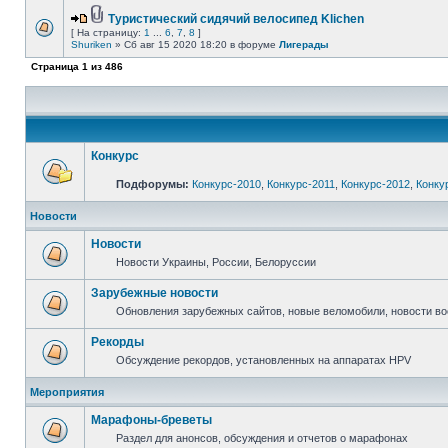
Туристический сидячий велосипед Klichen
[ На страницу:
1
...
6
,
7
,
8
]
Shuriken
» Сб авг 15 2020 18:20 в форуме
Лигерады
Страница
1
из
486
Конкурс
Подфорумы:
Конкурс-2010
,
Конкурс-2011
,
Конкурс-2012
,
Конку
Новости
Новости
Новости Украины, России, Белоруссии
Зарубежные новости
Обновления зарубежных сайтов, новые веломобили, новости в
Рекорды
Обсуждение рекордов, установленных на аппаратах HPV
Мероприятия
Марафоны-бреветы
Раздел для анонсов, обсуждения и отчетов о марафонах