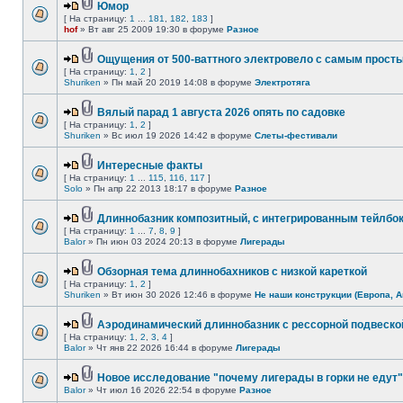
Юмор
[ На страницу:
1
...
181
,
182
,
183
]
hof
» Вт авг 25 2009 19:30 в форуме
Разное
Ощущения от 500-ваттного электровело с самым прост
[ На страницу:
1
,
2
]
Shuriken
» Пн май 20 2019 14:08 в форуме
Электротяга
Вялый парад 1 августа 2026 опять по садовке
[ На страницу:
1
,
2
]
Shuriken
» Вс июл 19 2026 14:42 в форуме
Слеты-фестивали
Интересные факты
[ На страницу:
1
...
115
,
116
,
117
]
Solo
» Пн апр 22 2013 18:17 в форуме
Разное
Длиннобазник композитный, с интегрированным тейлбо
[ На страницу:
1
...
7
,
8
,
9
]
Balor
» Пн июн 03 2024 20:13 в форуме
Лигерады
Обзорная тема длиннобахников с низкой кареткой
[ На страницу:
1
,
2
]
Shuriken
» Вт июн 30 2026 12:46 в форуме
Не наши конструкции (Европа, А
Аэродинамический длиннобазник с рессорной подвеско
[ На страницу:
1
,
2
,
3
,
4
]
Balor
» Чт янв 22 2026 16:44 в форуме
Лигерады
Новое исследование "почему лигерады в горки не едут"
Balor
» Чт июл 16 2026 22:54 в форуме
Разное