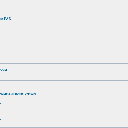
ым PAS
ксом
мерика и прочие буржуи)
й
: