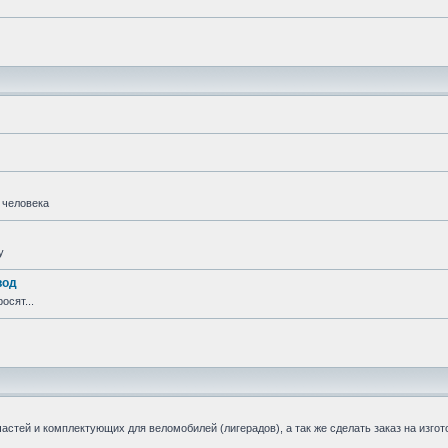
 человека
у
вод
осят...
стей и комплектующих для веломобилей (лигерадов), а так же сделать заказ на изгот