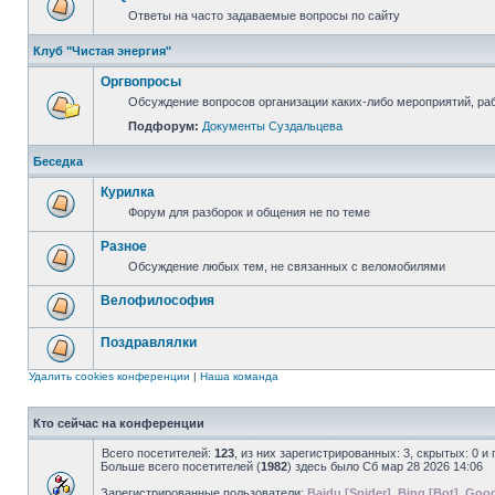
Ответы на часто задаваемые вопросы по сайту
Клуб "Чистая энергия"
Оргвопросы
Обсуждение вопросов организации каких-либо мероприятий, раб
Подфорум:
Документы Суздальцева
Беседка
Курилка
Форум для разборок и общения не по теме
Разное
Обсуждение любых тем, не связанных с веломобилями
Велофилософия
Поздравлялки
Удалить cookies конференции
|
Наша команда
Кто сейчас на конференции
Всего посетителей:
123
, из них зарегистрированных: 3, скрытых: 0 и
Больше всего посетителей (
1982
) здесь было Сб мар 28 2026 14:06
Зарегистрированные пользователи:
Baidu [Spider]
,
Bing [Bot]
,
Goog