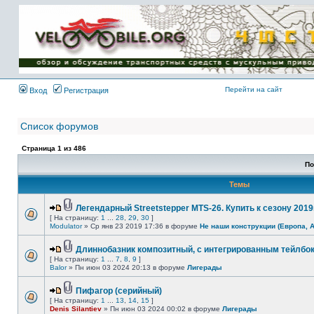
Имя пользователя:
Пароль:
{ LOG_ME_IN_SHORT
}
Перейти на сайт
Вход
Регистрация
Список форумов
Страница
1
из
486
По
Темы
Легендарный Streetstepper MTS-26. Купить к сезону 2019г
[ На страницу:
1
...
28
,
29
,
30
]
Modulator
» Ср янв 23 2019 17:36 в форуме
Не наши конструкции (Европа, 
Длиннобазник композитный, с интегрированным тейлбо
[ На страницу:
1
...
7
,
8
,
9
]
Balor
» Пн июн 03 2024 20:13 в форуме
Лигерады
Пифагор (серийный)
[ На страницу:
1
...
13
,
14
,
15
]
Denis Silantiev
» Пн июн 03 2024 00:02 в форуме
Лигерады