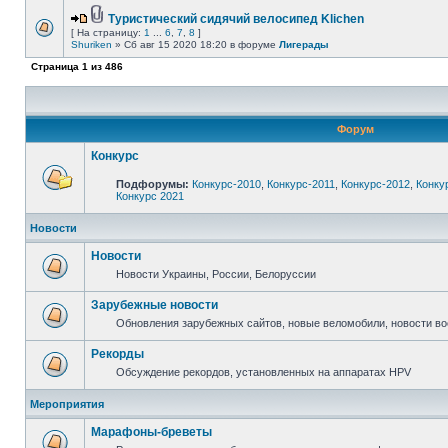
Туристический сидячий велосипед Klichen
[ На страницу:
1
...
6
,
7
,
8
]
Shuriken
» Сб авг 15 2020 18:20 в форуме
Лигерады
Страница
1
из
486
Форум
Конкурс
Подфорумы:
Конкурс-2010
,
Конкурс-2011
,
Конкурс-2012
,
Конку
Конкурс 2021
Новости
Новости
Новости Украины, России, Белоруссии
Зарубежные новости
Обновления зарубежных сайтов, новые веломобили, новости в
Рекорды
Обсуждение рекордов, установленных на аппаратах HPV
Мероприятия
Марафоны-бреветы