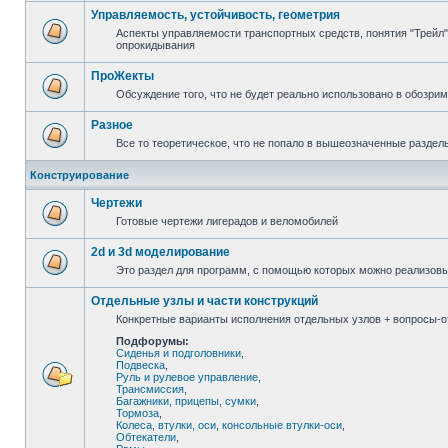
Управляемость, устойчивость, геометрия
Аспекты управляемости транспортных средств, понятия "Трейл",
опрокидывания
ПроЖекты
Обсуждение того, что не будет реально использовано в обозри
Разное
Все то теоретическое, что не попало в вышеозначенные раздел
Конструирование
Чертежи
Готовые чертежи лигерадов и веломобилей
2d и 3d моделирование
Это раздел для программ, с помощью которых можно реализов
Отдельные узлы и части конструкций
Конкретные варианты исполнения отдельных узлов + вопросы-от
Подфорумы:
Сиденья и подголовники
,
Подвеска
,
Руль и рулевое управление
,
Трансмиссия
,
Багажники, прицепы, сумки
,
Тормоза
,
Колеса, втулки, оси, консольные втулки-оси
,
Обтекатели
,