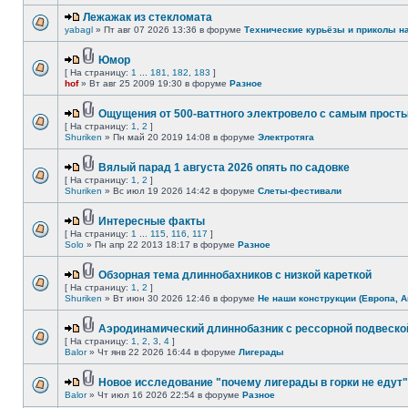
Лежажак из стекломата
yabagl
» Пт авг 07 2026 13:36 в форуме
Технические курьёзы и приколы н
Юмор
[ На страницу:
1
...
181
,
182
,
183
]
hof
» Вт авг 25 2009 19:30 в форуме
Разное
Ощущения от 500-ваттного электровело с самым прост
[ На страницу:
1
,
2
]
Shuriken
» Пн май 20 2019 14:08 в форуме
Электротяга
Вялый парад 1 августа 2026 опять по садовке
[ На страницу:
1
,
2
]
Shuriken
» Вс июл 19 2026 14:42 в форуме
Слеты-фестивали
Интересные факты
[ На страницу:
1
...
115
,
116
,
117
]
Solo
» Пн апр 22 2013 18:17 в форуме
Разное
Обзорная тема длиннобахников с низкой кареткой
[ На страницу:
1
,
2
]
Shuriken
» Вт июн 30 2026 12:46 в форуме
Не наши конструкции (Европа, А
Аэродинамический длиннобазник с рессорной подвеско
[ На страницу:
1
,
2
,
3
,
4
]
Balor
» Чт янв 22 2026 16:44 в форуме
Лигерады
Новое исследование "почему лигерады в горки не едут"
Balor
» Чт июл 16 2026 22:54 в форуме
Разное