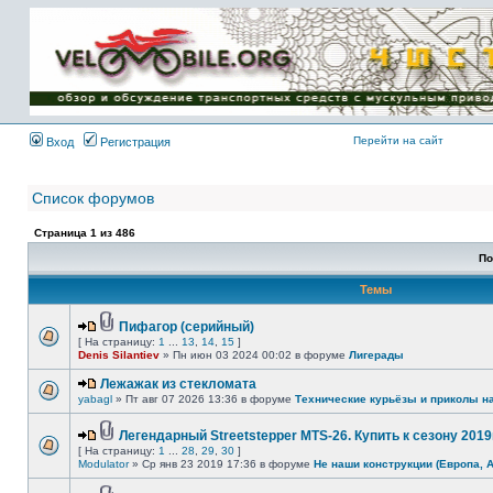
Имя пользователя:
Пароль:
{ LOG_ME_IN_SHORT
}
Перейти на сайт
Вход
Регистрация
Список форумов
Страница
1
из
486
По
Темы
Пифагор (серийный)
[ На страницу:
1
...
13
,
14
,
15
]
Denis Silantiev
» Пн июн 03 2024 00:02 в форуме
Лигерады
Лежажак из стекломата
yabagl
» Пт авг 07 2026 13:36 в форуме
Технические курьёзы и приколы н
Легендарный Streetstepper MTS-26. Купить к сезону 2019г
[ На страницу:
1
...
28
,
29
,
30
]
Modulator
» Ср янв 23 2019 17:36 в форуме
Не наши конструкции (Европа, 