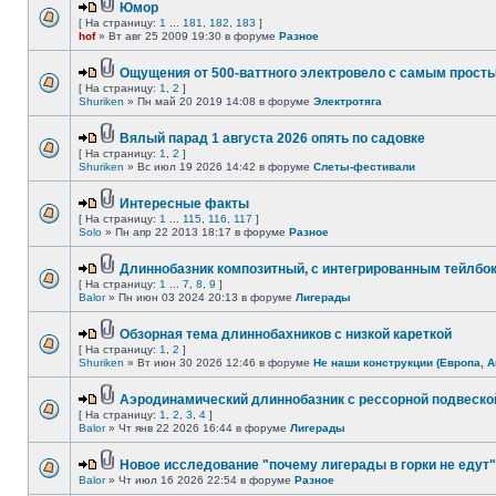
Юмор
[ На страницу:
1
...
181
,
182
,
183
]
hof
» Вт авг 25 2009 19:30 в форуме
Разное
Ощущения от 500-ваттного электровело с самым прост
[ На страницу:
1
,
2
]
Shuriken
» Пн май 20 2019 14:08 в форуме
Электротяга
Вялый парад 1 августа 2026 опять по садовке
[ На страницу:
1
,
2
]
Shuriken
» Вс июл 19 2026 14:42 в форуме
Слеты-фестивали
Интересные факты
[ На страницу:
1
...
115
,
116
,
117
]
Solo
» Пн апр 22 2013 18:17 в форуме
Разное
Длиннобазник композитный, с интегрированным тейлбо
[ На страницу:
1
...
7
,
8
,
9
]
Balor
» Пн июн 03 2024 20:13 в форуме
Лигерады
Обзорная тема длиннобахников с низкой кареткой
[ На страницу:
1
,
2
]
Shuriken
» Вт июн 30 2026 12:46 в форуме
Не наши конструкции (Европа, А
Аэродинамический длиннобазник с рессорной подвеско
[ На страницу:
1
,
2
,
3
,
4
]
Balor
» Чт янв 22 2026 16:44 в форуме
Лигерады
Новое исследование "почему лигерады в горки не едут"
Balor
» Чт июл 16 2026 22:54 в форуме
Разное