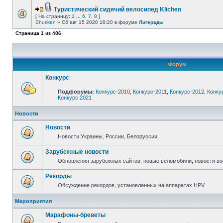
Туристический сидячий велосипед Klichen
[ На страницу:
1
...
6
,
7
,
8
]
Shuriken
» Сб авг 15 2020 18:20 в форуме
Лигерады
Страница
1
из
486
Форум
Конкурс
Подфорумы:
Конкурс-2010
,
Конкурс-2011
,
Конкурс-2012
,
Конку
Конкурс 2021
Новости
Новости
Новости Украины, России, Белоруссии
Зарубежные новости
Обновления зарубежных сайтов, новые веломобили, новости в
Рекорды
Обсуждение рекордов, установленных на аппаратах HPV
Мероприятия
Марафоны-бреветы