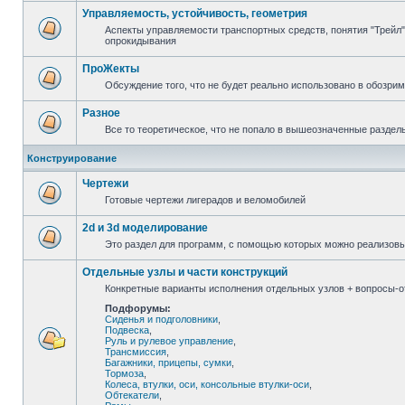
Управляемость, устойчивость, геометрия
Аспекты управляемости транспортных средств, понятия "Трейл",
опрокидывания
ПроЖекты
Обсуждение того, что не будет реально использовано в обозри
Разное
Все то теоретическое, что не попало в вышеозначенные раздел
Конструирование
Чертежи
Готовые чертежи лигерадов и веломобилей
2d и 3d моделирование
Это раздел для программ, с помощью которых можно реализов
Отдельные узлы и части конструкций
Конкретные варианты исполнения отдельных узлов + вопросы-от
Подфорумы:
Сиденья и подголовники
,
Подвеска
,
Руль и рулевое управление
,
Трансмиссия
,
Багажники, прицепы, сумки
,
Тормоза
,
Колеса, втулки, оси, консольные втулки-оси
,
Обтекатели
,