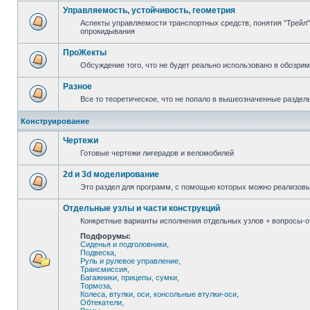
Управляемость, устойчивость, геометрия
Аспекты управляемости транспортных средств, понятия "Трейл",
опрокидывания
ПроЖекты
Обсуждение того, что не будет реально использовано в обозри
Разное
Все то теоретическое, что не попало в вышеозначенные раздел
Конструирование
Чертежи
Готовые чертежи лигерадов и веломобилей
2d и 3d моделирование
Это раздел для программ, с помощью которых можно реализов
Отдельные узлы и части конструкций
Конкретные варианты исполнения отдельных узлов + вопросы-от
Подфорумы:
Сиденья и подголовники
,
Подвеска
,
Руль и рулевое управление
,
Трансмиссия
,
Багажники, прицепы, сумки
,
Тормоза
,
Колеса, втулки, оси, консольные втулки-оси
,
Обтекатели
,