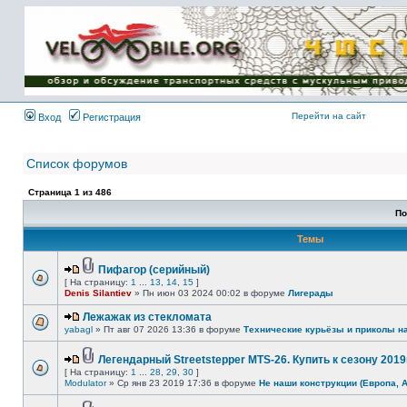
Имя пользователя:
Пароль:
{ LOG_ME_IN_SHORT
}
Перейти на сайт
Вход
Регистрация
Список форумов
Страница
1
из
486
По
Темы
Пифагор (серийный)
[ На страницу:
1
...
13
,
14
,
15
]
Denis Silantiev
» Пн июн 03 2024 00:02 в форуме
Лигерады
Лежажак из стекломата
yabagl
» Пт авг 07 2026 13:36 в форуме
Технические курьёзы и приколы н
Легендарный Streetstepper MTS-26. Купить к сезону 2019г
[ На страницу:
1
...
28
,
29
,
30
]
Modulator
» Ср янв 23 2019 17:36 в форуме
Не наши конструкции (Европа, 