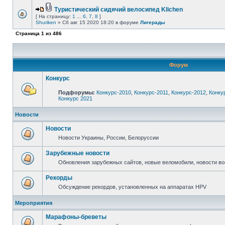
Туристический сидячий велосипед Klichen
[ На страницу:
1
...
6
,
7
,
8
]
Shuriken
» Сб авг 15 2020 18:20 в форуме
Лигерады
Страница
1
из
486
Форум
Конкурс
Подфорумы:
Конкурс-2010
,
Конкурс-2011
,
Конкурс-2012
,
Конку
Конкурс 2021
Новости
Новости
Новости Украины, России, Белоруссии
Зарубежные новости
Обновления зарубежных сайтов, новые веломобили, новости в
Рекорды
Обсуждение рекордов, установленных на аппаратах HPV
Мероприятия
Марафоны-бреветы