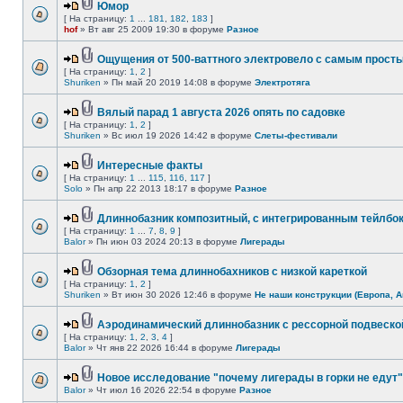
Юмор
[ На страницу:
1
...
181
,
182
,
183
]
hof
» Вт авг 25 2009 19:30 в форуме
Разное
Ощущения от 500-ваттного электровело с самым прост
[ На страницу:
1
,
2
]
Shuriken
» Пн май 20 2019 14:08 в форуме
Электротяга
Вялый парад 1 августа 2026 опять по садовке
[ На страницу:
1
,
2
]
Shuriken
» Вс июл 19 2026 14:42 в форуме
Слеты-фестивали
Интересные факты
[ На страницу:
1
...
115
,
116
,
117
]
Solo
» Пн апр 22 2013 18:17 в форуме
Разное
Длиннобазник композитный, с интегрированным тейлбо
[ На страницу:
1
...
7
,
8
,
9
]
Balor
» Пн июн 03 2024 20:13 в форуме
Лигерады
Обзорная тема длиннобахников с низкой кареткой
[ На страницу:
1
,
2
]
Shuriken
» Вт июн 30 2026 12:46 в форуме
Не наши конструкции (Европа, А
Аэродинамический длиннобазник с рессорной подвеско
[ На страницу:
1
,
2
,
3
,
4
]
Balor
» Чт янв 22 2026 16:44 в форуме
Лигерады
Новое исследование "почему лигерады в горки не едут"
Balor
» Чт июл 16 2026 22:54 в форуме
Разное