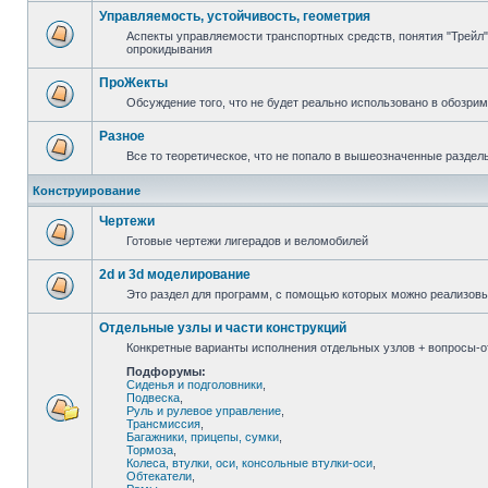
Управляемость, устойчивость, геометрия
Аспекты управляемости транспортных средств, понятия "Трейл",
опрокидывания
ПроЖекты
Обсуждение того, что не будет реально использовано в обозри
Разное
Все то теоретическое, что не попало в вышеозначенные раздел
Конструирование
Чертежи
Готовые чертежи лигерадов и веломобилей
2d и 3d моделирование
Это раздел для программ, с помощью которых можно реализов
Отдельные узлы и части конструкций
Конкретные варианты исполнения отдельных узлов + вопросы-от
Подфорумы:
Сиденья и подголовники
,
Подвеска
,
Руль и рулевое управление
,
Трансмиссия
,
Багажники, прицепы, сумки
,
Тормоза
,
Колеса, втулки, оси, консольные втулки-оси
,
Обтекатели
,