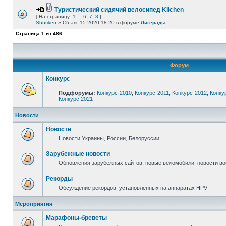
Туристический сидячий велосипед Klichen
[ На страницу:
1
...
6
,
7
,
8
]
Shuriken
» Сб авг 15 2020 18:20 в форуме
Лигерады
Страница
1
из
486
Форум
Конкурс
Подфорумы:
Конкурс-2010
,
Конкурс-2011
,
Конкурс-2012
,
Конку
Конкурс 2021
Новости
Новости
Новости Украины, России, Белоруссии
Зарубежные новости
Обновления зарубежных сайтов, новые веломобили, новости в
Рекорды
Обсуждение рекордов, установленных на аппаратах HPV
Мероприятия
Марафоны-бреветы