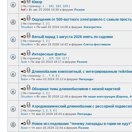
Юмор
[ На страницу:
1
...
181
,
182
,
183
]
hof
» Вт авг 25 2009 19:30 в форуме
Разное
Ощущения от 500-ваттного электровело с самым прост
[ На страницу:
1
,
2
]
Shuriken
» Пн май 20 2019 14:08 в форуме
Электротяга
Вялый парад 1 августа 2026 опять по садовке
[ На страницу:
1
,
2
]
Shuriken
» Вс июл 19 2026 14:42 в форуме
Слеты-фестивали
Интересные факты
[ На страницу:
1
...
115
,
116
,
117
]
Solo
» Пн апр 22 2013 18:17 в форуме
Разное
Длиннобазник композитный, с интегрированным тейлбо
[ На страницу:
1
...
7
,
8
,
9
]
Balor
» Пн июн 03 2024 20:13 в форуме
Лигерады
Обзорная тема длиннобахников с низкой кареткой
[ На страницу:
1
,
2
]
Shuriken
» Вт июн 30 2026 12:46 в форуме
Не наши конструкции (Европа, А
Аэродинамический длиннобазник с рессорной подвеско
[ На страницу:
1
,
2
,
3
,
4
]
Balor
» Чт янв 22 2026 16:44 в форуме
Лигерады
Новое исследование "почему лигерады в горки не едут"
Balor
» Чт июл 16 2026 22:54 в форуме
Разное