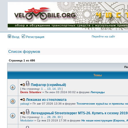
Имя пользователя:
Пароль:
{ LOG_ME_IN_SHORT
}
Перейти на сайт
Вход
Регистрация
Список форумов
Страница
1
из
486
По
Темы
Пифагор (серийный)
[ На страницу:
1
...
13
,
14
,
15
]
Denis Silantiev
» Пн июн 03 2024 00:02 в форуме
Лигерады
Лежажак из стекломата
yabagl
» Пт авг 07 2026 13:36 в форуме
Технические курьёзы и приколы н
Легендарный Streetstepper MTS-26. Купить к сезону 2019г
[ На страницу:
1
...
28
,
29
,
30
]
Modulator
» Ср янв 23 2019 17:36 в форуме
Не наши конструкции (Европа, 