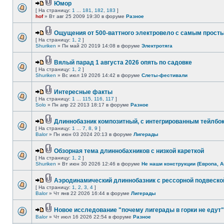
Юмор
[ На страницу:
1
...
181
,
182
,
183
]
hof
» Вт авг 25 2009 19:30 в форуме
Разное
Ощущения от 500-ваттного электровело с самым прост
[ На страницу:
1
,
2
]
Shuriken
» Пн май 20 2019 14:08 в форуме
Электротяга
Вялый парад 1 августа 2026 опять по садовке
[ На страницу:
1
,
2
]
Shuriken
» Вс июл 19 2026 14:42 в форуме
Слеты-фестивали
Интересные факты
[ На страницу:
1
...
115
,
116
,
117
]
Solo
» Пн апр 22 2013 18:17 в форуме
Разное
Длиннобазник композитный, с интегрированным тейлбо
[ На страницу:
1
...
7
,
8
,
9
]
Balor
» Пн июн 03 2024 20:13 в форуме
Лигерады
Обзорная тема длиннобахников с низкой кареткой
[ На страницу:
1
,
2
]
Shuriken
» Вт июн 30 2026 12:46 в форуме
Не наши конструкции (Европа, А
Аэродинамический длиннобазник с рессорной подвеско
[ На страницу:
1
,
2
,
3
,
4
]
Balor
» Чт янв 22 2026 16:44 в форуме
Лигерады
Новое исследование "почему лигерады в горки не едут"
Balor
» Чт июл 16 2026 22:54 в форуме
Разное