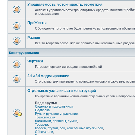
Управляемость, устойчивость, геометрия
Аспекты управляемости транспортных средств, понятия "Трейл",
опрокидывания
ПроЖекты
Обсуждение того, что не будет реально использовано в обозри
Разное
Все то теоретическое, что не попало в вышеозначенные раздел
Конструирование
Чертежи
Готовые чертежи лигерадов и веломобилей
2d и 3d моделирование
Это раздел для программ, с помощью которых можно реализов
Отдельные узлы и части конструкций
Конкретные варианты исполнения отдельных узлов + вопросы-от
Подфорумы:
Сиденья и подголовники
,
Подвеска
,
Руль и рулевое управление
,
Трансмиссия
,
Багажники, прицепы, сумки
,
Тормоза
,
Колеса, втулки, оси, консольные втулки-оси
,
Обтекатели
,