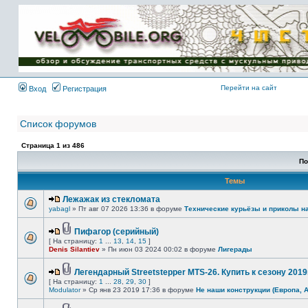
Имя пользователя:
Пароль:
{ LOG_ME_IN_SHORT
}
Перейти на сайт
Вход
Регистрация
Список форумов
Страница
1
из
486
По
Темы
Лежажак из стекломата
yabagl
» Пт авг 07 2026 13:36 в форуме
Технические курьёзы и приколы н
Пифагор (серийный)
[ На страницу:
1
...
13
,
14
,
15
]
Denis Silantiev
» Пн июн 03 2024 00:02 в форуме
Лигерады
Легендарный Streetstepper MTS-26. Купить к сезону 2019г
[ На страницу:
1
...
28
,
29
,
30
]
Modulator
» Ср янв 23 2019 17:36 в форуме
Не наши конструкции (Европа, 