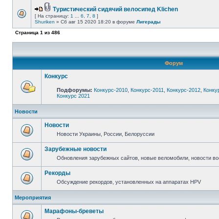
Туристический сидячий велосипед Klichen
[ На страницу:
1
...
6
,
7
,
8
]
Shuriken
» Сб авг 15 2020 18:20 в форуме
Лигерады
Страница
1
из
486
Форум
Конкурс
Подфорумы:
Конкурс-2010
,
Конкурс-2011
,
Конкурс-2012
,
Конку
Конкурс 2021
Новости
Новости
Новости Украины, России, Белоруссии
Зарубежные новости
Обновления зарубежных сайтов, новые веломобили, новости в
Рекорды
Обсуждение рекордов, установленных на аппаратах HPV
Мероприятия
Марафоны-бреветы