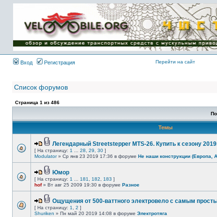
Имя пользователя:
Пароль:
{ LOG_ME_IN_SHORT
}
Перейти на сайт
Вход
Регистрация
Список форумов
Страница
1
из
486
По
Темы
Легендарный Streetstepper MTS-26. Купить к сезону 2019г
[ На страницу:
1
...
28
,
29
,
30
]
Modulator
» Ср янв 23 2019 17:36 в форуме
Не наши конструкции (Европа, 
Юмор
[ На страницу:
1
...
181
,
182
,
183
]
hof
» Вт авг 25 2009 19:30 в форуме
Разное
Ощущения от 500-ваттного электровело с самым прост
[ На страницу:
1
,
2
]
Shuriken
» Пн май 20 2019 14:08 в форуме
Электротяга