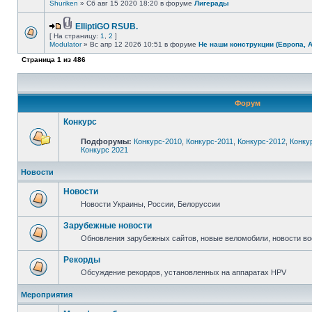
Shuriken
» Сб авг 15 2020 18:20 в форуме
Лигерады
ElliptiGO RSUB.
[ На страницу:
1
,
2
]
Modulator
» Вс апр 12 2026 10:51 в форуме
Не наши конструкции (Европа, 
Страница
1
из
486
Форум
Конкурс
Подфорумы:
Конкурс-2010
,
Конкурс-2011
,
Конкурс-2012
,
Конку
Конкурс 2021
Новости
Новости
Новости Украины, России, Белоруссии
Зарубежные новости
Обновления зарубежных сайтов, новые веломобили, новости в
Рекорды
Обсуждение рекордов, установленных на аппаратах HPV
Мероприятия