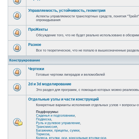
Управляемость, устойчивость, геометрия
Аспекты управляемости транспортных средств, понятия "Трейл",
опрокидывания
ПроЖекты
Обсуждение того, что не будет реально использовано в обозри
Разное
Все то теоретическое, что не попало в вышеозначенные раздел
Конструирование
Чертежи
Готовые чертежи лигерадов и веломобилей
2d и 3d моделирование
Это раздел для программ, с помощью которых можно реализов
Отдельные узлы и части конструкций
Конкретные варианты исполнения отдельных узлов + вопросы-от
Подфорумы:
Сиденья и подголовники
,
Подвеска
,
Руль и рулевое управление
,
Трансмиссия
,
Багажники, прицепы, сумки
,
Тормоза
,
Колеса, втулки, оси, консольные втулки-оси
,