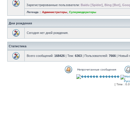
Зарегистрированные пользователи:
Baidu [Spider]
,
Bing [Bot]
,
Goog
Легенда ::
Администраторы
,
Супермодераторы
Дни рождения
Сегодня нет дней рождения.
Статистика
Всего сообщений:
168426
| Тем:
6363
| Пользователей:
7666
| Новый 
Непрочитанные сообщения
Рус
[ Time : 0.