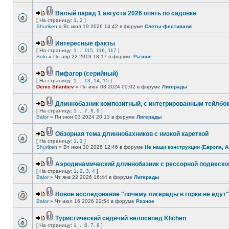
Вялый парад 1 августа 2026 опять по садовке
[ На страницу:
1
,
2
]
Shuriken
» Вс июл 19 2026 14:42 в форуме
Слеты-фестивали
Интересные факты
[ На страницу:
1
...
115
,
116
,
117
]
Solo
» Пн апр 22 2013 18:17 в форуме
Разное
Пифагор (серийный)
[ На страницу:
1
...
13
,
14
,
15
]
Denis Silantiev
» Пн июн 03 2024 00:02 в форуме
Лигерады
Длиннобазник композитный, с интегрированным тейлбо
[ На страницу:
1
...
7
,
8
,
9
]
Balor
» Пн июн 03 2024 20:13 в форуме
Лигерады
Обзорная тема длиннобахников с низкой кареткой
[ На страницу:
1
,
2
]
Shuriken
» Вт июн 30 2026 12:46 в форуме
Не наши конструкции (Европа, А
Аэродинамический длиннобазник с рессорной подвеско
[ На страницу:
1
,
2
,
3
,
4
]
Balor
» Чт янв 22 2026 16:44 в форуме
Лигерады
Новое исследование "почему лигерады в горки не едут"
Balor
» Чт июл 16 2026 22:54 в форуме
Разное
Туристический сидячий велосипед Klichen
[ На страницу:
1
...
6
,
7
,
8
]