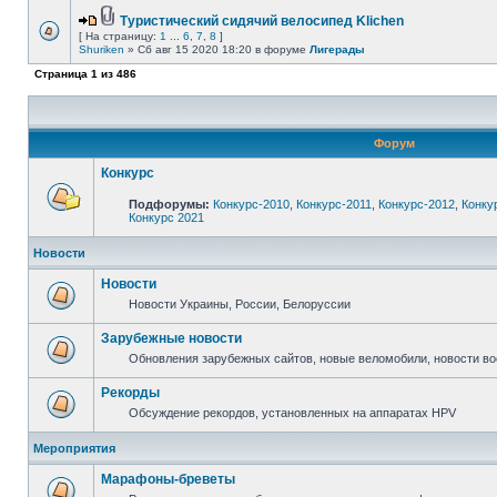
Туристический сидячий велосипед Klichen
[ На страницу:
1
...
6
,
7
,
8
]
Shuriken
» Сб авг 15 2020 18:20 в форуме
Лигерады
Страница
1
из
486
Форум
Конкурс
Подфорумы:
Конкурс-2010
,
Конкурс-2011
,
Конкурс-2012
,
Конку
Конкурс 2021
Новости
Новости
Новости Украины, России, Белоруссии
Зарубежные новости
Обновления зарубежных сайтов, новые веломобили, новости в
Рекорды
Обсуждение рекордов, установленных на аппаратах HPV
Мероприятия
Марафоны-бреветы