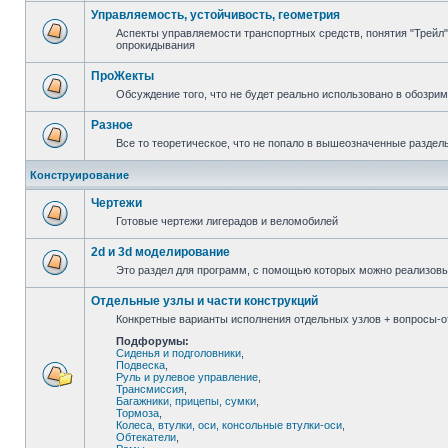
Управляемость, устойчивость, геометрия
Аспекты управляемости транспортных средств, понятия "Трейл",
опрокидывания
ПроЖекты
Обсуждение того, что не будет реально использовано в обозри
Разное
Все то теоретическое, что не попало в вышеозначенные раздел
Конструирование
Чертежи
Готовые чертежи лигерадов и веломобилей
2d и 3d моделирование
Это раздел для программ, с помощью которых можно реализов
Отдельные узлы и части конструкций
Конкретные варианты исполнения отдельных узлов + вопросы-от
Подфорумы:
Сиденья и подголовники
,
Подвеска
,
Руль и рулевое управление
,
Трансмиссия
,
Багажники, прицепы, сумки
,
Тормоза
,
Колеса, втулки, оси, консольные втулки-оси
,
Обтекатели
,