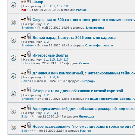
Юмор
[ На страницу:
1
...
181
,
182
,
183
]
hof
» Вт авг 25 2009 19:30 в форуме
Разное
Ощущения от 500-ваттного электровело с самым прост
[ На страницу:
1
,
2
]
Shuriken
» Пн май 20 2019 14:08 в форуме
Электротяга
Вялый парад 1 августа 2026 опять по садовке
[ На страницу:
1
,
2
]
Shuriken
» Вс июл 19 2026 14:42 в форуме
Слеты-фестивали
Интересные факты
[ На страницу:
1
...
115
,
116
,
117
]
Solo
» Пн апр 22 2013 18:17 в форуме
Разное
Длиннобазник композитный, с интегрированным тейлбо
[ На страницу:
1
...
7
,
8
,
9
]
Balor
» Пн июн 03 2024 20:13 в форуме
Лигерады
Обзорная тема длиннобахников с низкой кареткой
[ На страницу:
1
,
2
]
Shuriken
» Вт июн 30 2026 12:46 в форуме
Не наши конструкции (Европа, А
Аэродинамический длиннобазник с рессорной подвеско
[ На страницу:
1
,
2
,
3
,
4
]
Balor
» Чт янв 22 2026 16:44 в форуме
Лигерады
Новое исследование "почему лигерады в горки не едут"
Balor
» Чт июл 16 2026 22:54 в форуме
Разное