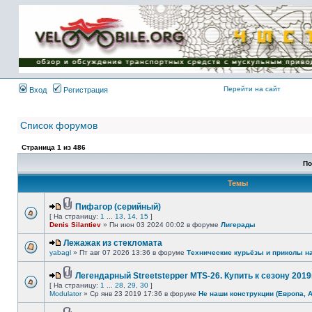
Имя пользователя:
Пароль:
{ LOG_ME_IN_SHORT
}
Перейти на сайт
Вход
Регистрация
Список форумов
Страница
1
из
486
По
Темы
Пифагор (серийный)
[ На страницу:
1
...
13
,
14
,
15
]
Denis Silantiev
» Пн июн 03 2024 00:02 в форуме
Лигерады
Лежажак из стекломата
yabagl
» Пт авг 07 2026 13:36 в форуме
Технические курьёзы и приколы н
Легендарный Streetstepper MTS-26. Купить к сезону 2019г
[ На страницу:
1
...
28
,
29
,
30
]
Modulator
» Ср янв 23 2019 17:36 в форуме
Не наши конструкции (Европа, 