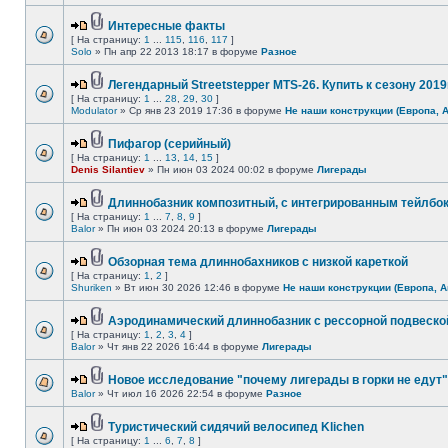
Интересные факты
[ На страницу:
1
...
115
,
116
,
117
]
Solo
» Пн апр 22 2013 18:17 в форуме
Разное
Легендарный Streetstepper MTS-26. Купить к сезону 2019г
[ На страницу:
1
...
28
,
29
,
30
]
Modulator
» Ср янв 23 2019 17:36 в форуме
Не наши конструкции (Европа, 
Пифагор (серийный)
[ На страницу:
1
...
13
,
14
,
15
]
Denis Silantiev
» Пн июн 03 2024 00:02 в форуме
Лигерады
Длиннобазник композитный, с интегрированным тейлбо
[ На страницу:
1
...
7
,
8
,
9
]
Balor
» Пн июн 03 2024 20:13 в форуме
Лигерады
Обзорная тема длиннобахников с низкой кареткой
[ На страницу:
1
,
2
]
Shuriken
» Вт июн 30 2026 12:46 в форуме
Не наши конструкции (Европа, А
Аэродинамический длиннобазник с рессорной подвеско
[ На страницу:
1
,
2
,
3
,
4
]
Balor
» Чт янв 22 2026 16:44 в форуме
Лигерады
Новое исследование "почему лигерады в горки не едут"
Balor
» Чт июл 16 2026 22:54 в форуме
Разное
Туристический сидячий велосипед Klichen
[ На страницу:
1
...
6
,
7
,
8
]