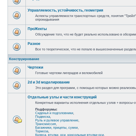
Управляемость, устойчивость, геометрия
Аспекты управляемости транспортных средств, понятия "Трейл",
опрокидывания
ПроЖекты
Обсуждение того, что не будет реально использовано в обозри
Разное
Все то теоретическое, что не попало в вышеозначенные раздел
Конструирование
Чертежи
Готовые чертежи лигерадов и веломобилей
2d и 3d моделирование
Это раздел для программ, с помощью которых можно реализов
Отдельные узлы и части конструкций
Конкретные варианты исполнения отдельных узлов + вопросы-от
Подфорумы:
Сиденья и подголовники
,
Подвеска
,
Руль и рулевое управление
,
Трансмиссия
,
Багажники, прицепы, сумки
,
Тормоза
,
Колеса, втулки, оси, консольные втулки-оси
,