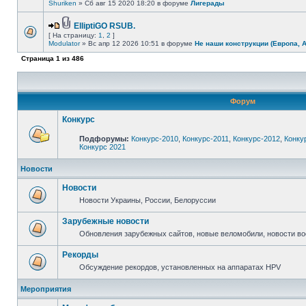
Shuriken
» Сб авг 15 2020 18:20 в форуме
Лигерады
ElliptiGO RSUB.
[ На страницу:
1
,
2
]
Modulator
» Вс апр 12 2026 10:51 в форуме
Не наши конструкции (Европа, 
Страница
1
из
486
Форум
Конкурс
Подфорумы:
Конкурс-2010
,
Конкурс-2011
,
Конкурс-2012
,
Конку
Конкурс 2021
Новости
Новости
Новости Украины, России, Белоруссии
Зарубежные новости
Обновления зарубежных сайтов, новые веломобили, новости в
Рекорды
Обсуждение рекордов, установленных на аппаратах HPV
Мероприятия