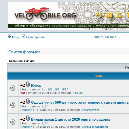
Имя пользователя:
Пароль:
{ LOG_ME_IN_SHORT
}
Перейти на сайт
Вход
Регистрация
Список форумов
Страница
1
из
486
По
Темы
Юмор
[ На страницу:
1
...
181
,
182
,
183
]
hof
» Вт авг 25 2009 19:30 в форуме
Разное
Ощущения от 500-ваттного электровело с самым прост
[ На страницу:
1
,
2
]
Shuriken
» Пн май 20 2019 14:08 в форуме
Электротяга
Вялый парад 1 августа 2026 опять по садовке
[ На страницу:
1
,
2
]
Shuriken
» Вс июл 19 2026 14:42 в форуме
Слеты-фестивали