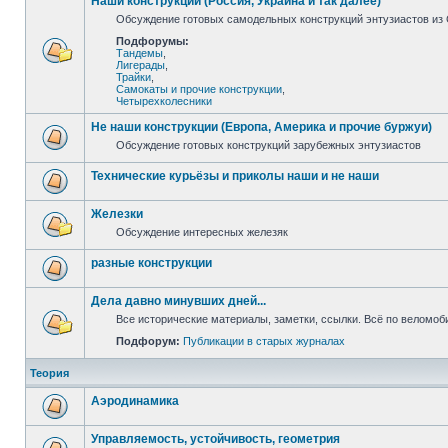
Наши конструкции (Россия, Украина и так далее)
Обсуждение готовых самодельных конструкций энтузиастов из С
Подфорумы:
Тандемы
,
Лигерады
,
Трайки
,
Самокаты и прочие конструкции
,
Четырехколесники
Не наши конструкции (Европа, Америка и прочие буржуи)
Обсуждение готовых конструкций зарубежных энтузиастов
Технические курьёзы и приколы наши и не наши
Железки
Обсуждение интересных железяк
разные конструкции
Дела давно минувших дней...
Все исторические материалы, заметки, ссылки. Всё по веломо
Подфорум:
Публикации в старых журналах
Теория
Аэродинамика
Управляемость, устойчивость, геометрия