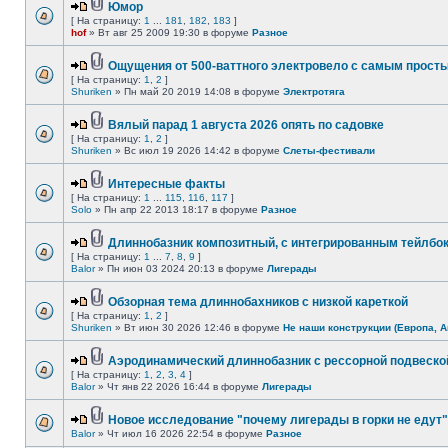
Юмор
[ На страницу:
1
...
181
,
182
,
183
]
hof
» Вт авг 25 2009 19:30 в форуме
Разное
Ощущения от 500-ваттного электровело с самым прост
[ На страницу:
1
,
2
]
Shuriken
» Пн май 20 2019 14:08 в форуме
Электротяга
Вялый парад 1 августа 2026 опять по садовке
[ На страницу:
1
,
2
]
Shuriken
» Вс июл 19 2026 14:42 в форуме
Слеты-фестивали
Интересные факты
[ На страницу:
1
...
115
,
116
,
117
]
Solo
» Пн апр 22 2013 18:17 в форуме
Разное
Длиннобазник композитный, с интегрированным тейлбо
[ На страницу:
1
...
7
,
8
,
9
]
Balor
» Пн июн 03 2024 20:13 в форуме
Лигерады
Обзорная тема длиннобахников с низкой кареткой
[ На страницу:
1
,
2
]
Shuriken
» Вт июн 30 2026 12:46 в форуме
Не наши конструкции (Европа, А
Аэродинамический длиннобазник с рессорной подвеско
[ На страницу:
1
,
2
,
3
,
4
]
Balor
» Чт янв 22 2026 16:44 в форуме
Лигерады
Новое исследование "почему лигерады в горки не едут"
Balor
» Чт июл 16 2026 22:54 в форуме
Разное