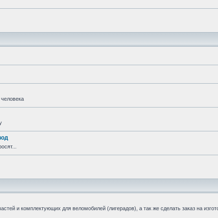
 человека
у
вод
осят...
стей и комплектующих для веломобилей (лигерадов), а так же сделать заказ на изгот