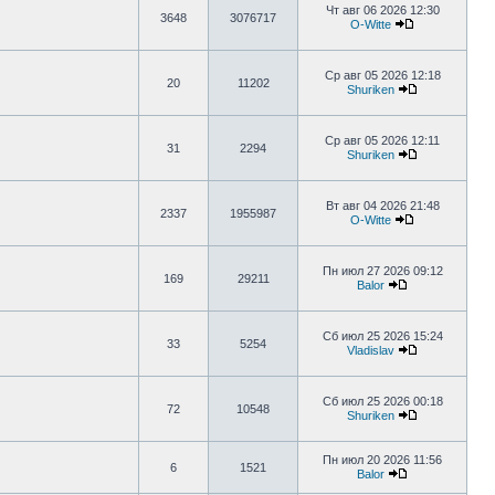
Чт авг 06 2026 12:30
3648
3076717
O-Witte
Ср авг 05 2026 12:18
20
11202
Shuriken
Ср авг 05 2026 12:11
31
2294
Shuriken
Вт авг 04 2026 21:48
2337
1955987
O-Witte
Пн июл 27 2026 09:12
169
29211
Balor
Сб июл 25 2026 15:24
33
5254
Vladislav
Сб июл 25 2026 00:18
72
10548
Shuriken
Пн июл 20 2026 11:56
6
1521
Balor