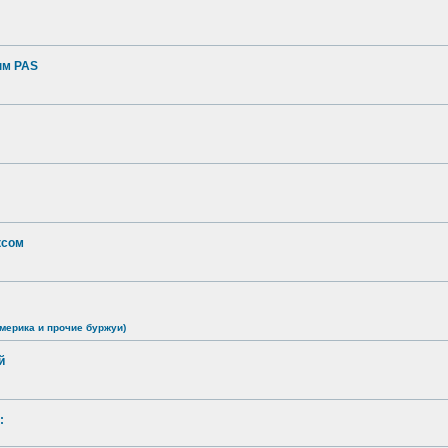
ым PAS
ксом
мерика и прочие буржуи)
й
: