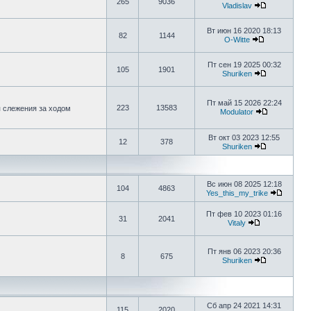
265
9036
Vladislav
Вт июн 16 2020 18:13
82
1144
O-Witte
Пт сен 19 2025 00:32
105
1901
Shuriken
Пт май 15 2026 22:24
223
13583
я слежения за ходом
Modulator
Вт окт 03 2023 12:55
12
378
Shuriken
Вс июн 08 2025 12:18
104
4863
Yes_this_my_trike
Пт фев 10 2023 01:16
31
2041
Vitaly
Пт янв 06 2023 20:36
8
675
Shuriken
Сб апр 24 2021 14:31
115
2020