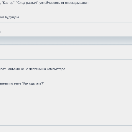
 "Кастор", "Сход-развал", устойчивость от опрокидывания
мом будущем.
ы
ывать объемные 3d чертежи на компьютере
веты по теме "Как сделать?"