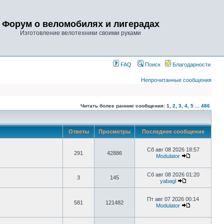
Форум о веломобилях и лигерадах
Изготовление велотехники своими руками
FAQ
Поиск
Благодарности
Непрочитанные сообщения
Читать более ранние сообщения:
1
,
2
,
3
,
4
,
5
...
486
Ответы
Просмотры
Последнее сообщение
Сб авг 08 2026 18:57
291
42886
Modulator
Сб авг 08 2026 01:20
3
145
yabagl
Пт авг 07 2026 00:14
581
121482
Modulator