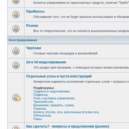
Аспекты управляемости транспортных средств, понятия "Трейл",
ПроЖекты
Обсуждение того, что не будет реально использовано в обозри
Разное
Все то теоретическое, что не попало в вышеозначенные раздел
Конструирование
Чертежи
Готовые чертежи лигерадов и веломобилей
2d и 3d моделирование
Это раздел для программ, с помощью которых можно реализов
Отдельные узлы и части конструкций
Конкретные варианты исполнения отдельных узлов + вопросы-от
Подфорумы:
Сиденья и подголовники
,
Подвеска
,
Руль и рулевое управление
,
Трансмиссия
,
Багажники, прицепы, сумки
,
Тормоза
,
Колеса, втулки, оси, консольные втулки-оси
,
Обтекатели
,
Рамы
Как сделать? - вопросы и предложения (разное)