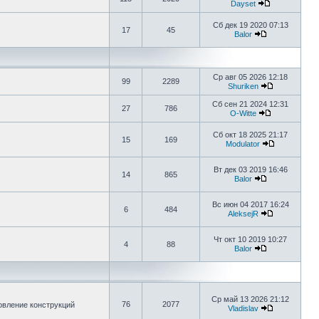
Dayset
Сб дек 19 2020 07:13
17
45
Balor
Ср авг 05 2026 12:18
99
2289
Shuriken
Сб сен 21 2024 12:31
27
786
O-Witte
Сб окт 18 2025 21:17
15
169
Modulator
Вт дек 03 2019 16:46
14
865
Balor
Вс июн 04 2017 16:24
6
484
AleksejR
Чт окт 10 2019 10:27
4
88
Balor
Ср май 13 2026 21:12
76
2077
овление конструкций
Vladislav