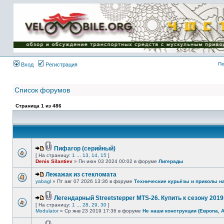
Имя пользователя:
Пароль:
{ LOG_ME_IN_SHORT
}
Пе
Вход
Регистрация
Список форумов
Страница
1
из
486
Пифагор (серийный)
[ На страницу:
1
...
13
,
14
,
15
]
Denis Silantiev
» Пн июн 03 2024 00:02 в форуме
Лигерады
Лежажак из стекломата
yabagl
» Пт авг 07 2026 13:36 в форуме
Технические курьёзы и приколы н
Легендарный Streetstepper MTS-26. Купить к сезону 2019г
[ На страницу:
1
...
28
,
29
,
30
]
Modulator
» Ср янв 23 2019 17:36 в форуме
Не наши конструкции (Европа, 