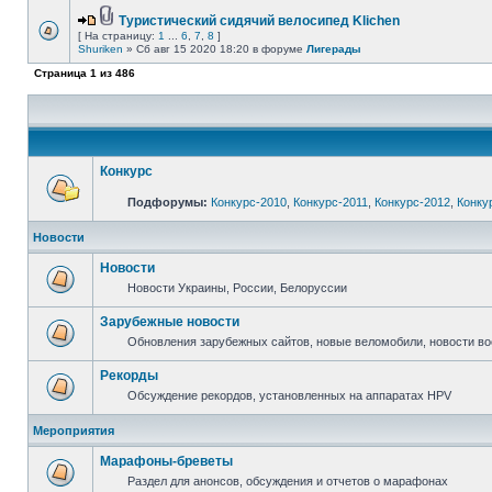
Туристический сидячий велосипед Klichen
[ На страницу:
1
...
6
,
7
,
8
]
Shuriken
» Сб авг 15 2020 18:20 в форуме
Лигерады
Страница
1
из
486
Конкурс
Подфорумы:
Конкурс-2010
,
Конкурс-2011
,
Конкурс-2012
,
Конку
Новости
Новости
Новости Украины, России, Белоруссии
Зарубежные новости
Обновления зарубежных сайтов, новые веломобили, новости в
Рекорды
Обсуждение рекордов, установленных на аппаратах HPV
Мероприятия
Марафоны-бреветы
Раздел для анонсов, обсуждения и отчетов о марафонах