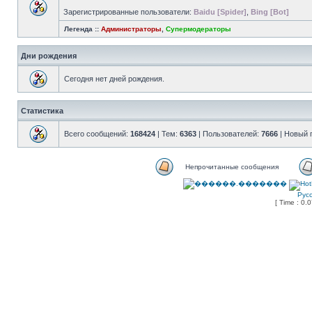
Зарегистрированные пользователи:
Baidu [Spider]
,
Bing [Bot]
Легенда ::
Администраторы
,
Супермодераторы
Дни рождения
Сегодня нет дней рождения.
Статистика
Всего сообщений:
168424
| Тем:
6363
| Пользователей:
7666
| Новый 
Непрочитанные сообщения
Рус
[ Time : 0.