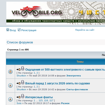
Имя пользователя:
Пароль:
{ LOG_ME_IN_SHORT
}
Перейти на сайт
Вход
Регистрация
Список форумов
Страница
1
из
486
По
Темы
Ощущения от 500-ваттного электровело с самым прост
[ На страницу:
1
,
2
]
Shuriken
» Пн май 20 2019 14:08 в форуме
Электротяга
Вялый парад 1 августа 2026 опять по садовке
[ На страницу:
1
,
2
]
Shuriken
» Вс июл 19 2026 14:42 в форуме
Слеты-фестивали
Интересные факты
[ На страницу:
1
...
115
,
116
,
117
]
Solo
» Пн апр 22 2013 18:17 в форуме
Разное