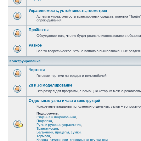
Управляемость, устойчивость, геометрия
Аспекты управляемости транспортных средств, понятия "Трейл",
опрокидывания
ПроЖекты
Обсуждение того, что не будет реально использовано в обозри
Разное
Все то теоретическое, что не попало в вышеозначенные раздел
Конструирование
Чертежи
Готовые чертежи лигерадов и веломобилей
2d и 3d моделирование
Это раздел для программ, с помощью которых можно реализов
Отдельные узлы и части конструкций
Конкретные варианты исполнения отдельных узлов + вопросы-от
Подфорумы:
Сиденья и подголовники
,
Подвеска
,
Руль и рулевое управление
,
Трансмиссия
,
Багажники, прицепы, сумки
,
Тормоза
,
Колеса, втулки, оси, консольные втулки-оси
,