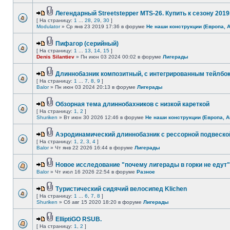
Легендарный Streetstepper MTS-26. Купить к сезону 2019г
[ На страницу:
1
...
28
,
29
,
30
]
Modulator
» Ср янв 23 2019 17:36 в форуме
Не наши конструкции (Европа, 
Пифагор (серийный)
[ На страницу:
1
...
13
,
14
,
15
]
Denis Silantiev
» Пн июн 03 2024 00:02 в форуме
Лигерады
Длиннобазник композитный, с интегрированным тейлбо
[ На страницу:
1
...
7
,
8
,
9
]
Balor
» Пн июн 03 2024 20:13 в форуме
Лигерады
Обзорная тема длиннобахников с низкой кареткой
[ На страницу:
1
,
2
]
Shuriken
» Вт июн 30 2026 12:46 в форуме
Не наши конструкции (Европа, А
Аэродинамический длиннобазник с рессорной подвеско
[ На страницу:
1
,
2
,
3
,
4
]
Balor
» Чт янв 22 2026 16:44 в форуме
Лигерады
Новое исследование "почему лигерады в горки не едут"
Balor
» Чт июл 16 2026 22:54 в форуме
Разное
Туристический сидячий велосипед Klichen
[ На страницу:
1
...
6
,
7
,
8
]
Shuriken
» Сб авг 15 2020 18:20 в форуме
Лигерады
ElliptiGO RSUB.
[ На страницу:
1
,
2
]