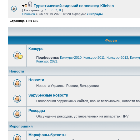
Туристический сидячий велосипед Klichen
[ На страницу:
1
...
6
,
7
,
8
]
Shuriken
» Сб авг 15 2020 18:20 в форуме
Лигерады
Страница
1
из
486
Форум
Конкурс
Подфорумы:
Конкурс-2010
,
Конкурс-2011
,
Конкурс-2012
,
Конку
Конкурс 2021
Новости
Новости
Новости Украины, России, Белоруссии
Зарубежные новости
Обновления зарубежных сайтов, новые веломобили, новости в
Рекорды
Обсуждение рекордов, установленных на аппаратах HPV
Мероприятия
Марафоны-бреветы