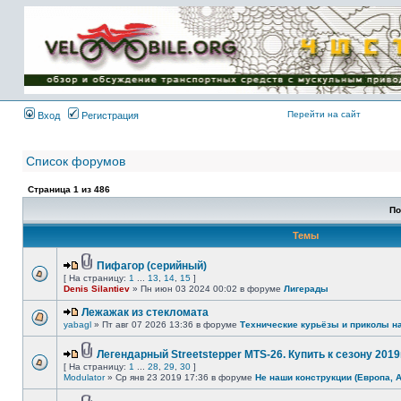
Имя пользователя:
Пароль:
{ LOG_ME_IN_SHORT
}
Перейти на сайт
Вход
Регистрация
Список форумов
Страница
1
из
486
По
Темы
Пифагор (серийный)
[ На страницу:
1
...
13
,
14
,
15
]
Denis Silantiev
» Пн июн 03 2024 00:02 в форуме
Лигерады
Лежажак из стекломата
yabagl
» Пт авг 07 2026 13:36 в форуме
Технические курьёзы и приколы н
Легендарный Streetstepper MTS-26. Купить к сезону 2019г
[ На страницу:
1
...
28
,
29
,
30
]
Modulator
» Ср янв 23 2019 17:36 в форуме
Не наши конструкции (Европа, 