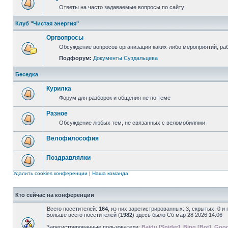
Ответы на часто задаваемые вопросы по сайту
Клуб "Чистая энергия"
Оргвопросы
Обсуждение вопросов организации каких-либо мероприятий, раб
Подфорум:
Документы Суздальцева
Беседка
Курилка
Форум для разборок и общения не по теме
Разное
Обсуждение любых тем, не связанных с веломобилями
Велофилософия
Поздравлялки
Удалить cookies конференции
|
Наша команда
Кто сейчас на конференции
Всего посетителей:
164
, из них зарегистрированных: 3, скрытых: 0 и
Больше всего посетителей (
1982
) здесь было Сб мар 28 2026 14:06
Зарегистрированные пользователи:
Baidu [Spider]
,
Bing [Bot]
,
Goog