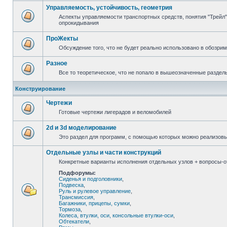
Управляемость, устойчивость, геометрия
Аспекты управляемости транспортных средств, понятия "Трейл",
опрокидывания
ПроЖекты
Обсуждение того, что не будет реально использовано в обозри
Разное
Все то теоретическое, что не попало в вышеозначенные раздел
Конструирование
Чертежи
Готовые чертежи лигерадов и веломобилей
2d и 3d моделирование
Это раздел для программ, с помощью которых можно реализов
Отдельные узлы и части конструкций
Конкретные варианты исполнения отдельных узлов + вопросы-от
Подфорумы:
Сиденья и подголовники
,
Подвеска
,
Руль и рулевое управление
,
Трансмиссия
,
Багажники, прицепы, сумки
,
Тормоза
,
Колеса, втулки, оси, консольные втулки-оси
,
Обтекатели
,