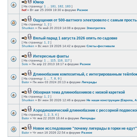
Юмор
[ На страницу:
1
...
181
,
182
,
183
]
hof
» Вт авг 25 2009 19:30 в форуме
Разное
Ощущения от 500-ваттного электровело с самым прост
[ На страницу:
1
,
2
]
Shuriken
» Пн май 20 2019 14:08 в форуме
Электротяга
Вялый парад 1 августа 2026 опять по садовке
[ На страницу:
1
,
2
]
Shuriken
» Вс июл 19 2026 14:42 в форуме
Слеты-фестивали
Интересные факты
[ На страницу:
1
...
115
,
116
,
117
]
Solo
» Пн апр 22 2013 18:17 в форуме
Разное
Длиннобазник композитный, с интегрированным тейлбо
[ На страницу:
1
...
7
,
8
,
9
]
Balor
» Пн июн 03 2024 20:13 в форуме
Лигерады
Обзорная тема длиннобахников с низкой кареткой
[ На страницу:
1
,
2
]
Shuriken
» Вт июн 30 2026 12:46 в форуме
Не наши конструкции (Европа, А
Аэродинамический длиннобазник с рессорной подвеско
[ На страницу:
1
,
2
,
3
,
4
]
Balor
» Чт янв 22 2026 16:44 в форуме
Лигерады
Новое исследование "почему лигерады в горки не едут"
Balor
» Чт июл 16 2026 22:54 в форуме
Разное