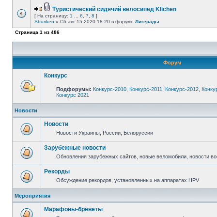
Туристический сидячий велосипед Klichen
[ На страницу:
1
...
6
,
7
,
8
]
Shuriken
» Сб авг 15 2020 18:20 в форуме
Лигерады
Страница
1
из
486
Форум
Конкурс
Подфорумы:
Конкурс-2010
,
Конкурс-2011
,
Конкурс-2012
,
Конку
Конкурс 2021
Новости
Новости
Новости Украины, России, Белоруссии
Зарубежные новости
Обновления зарубежных сайтов, новые веломобили, новости в
Рекорды
Обсуждение рекордов, установленных на аппаратах HPV
Мероприятия
Марафоны-бреветы