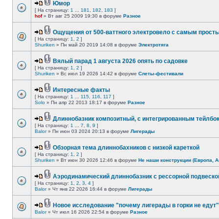
Юмор
[ На страницу:
1
...
181
,
182
,
183
]
hof
» Вт авг 25 2009 19:30 в форуме
Разное
Ощущения от 500-ваттного электровело с самым прост
[ На страницу:
1
,
2
]
Shuriken
» Пн май 20 2019 14:08 в форуме
Электротяга
Вялый парад 1 августа 2026 опять по садовке
[ На страницу:
1
,
2
]
Shuriken
» Вс июл 19 2026 14:42 в форуме
Слеты-фестивали
Интересные факты
[ На страницу:
1
...
115
,
116
,
117
]
Solo
» Пн апр 22 2013 18:17 в форуме
Разное
Длиннобазник композитный, с интегрированным тейлбо
[ На страницу:
1
...
7
,
8
,
9
]
Balor
» Пн июн 03 2024 20:13 в форуме
Лигерады
Обзорная тема длиннобахников с низкой кареткой
[ На страницу:
1
,
2
]
Shuriken
» Вт июн 30 2026 12:46 в форуме
Не наши конструкции (Европа, А
Аэродинамический длиннобазник с рессорной подвеско
[ На страницу:
1
,
2
,
3
,
4
]
Balor
» Чт янв 22 2026 16:44 в форуме
Лигерады
Новое исследование "почему лигерады в горки не едут"
Balor
» Чт июл 16 2026 22:54 в форуме
Разное