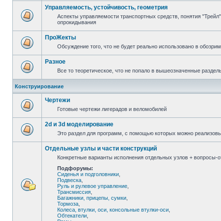
Управляемость, устойчивость, геометрия
Аспекты управляемости транспортных средств, понятия "Трейл",
опрокидывания
ПроЖекты
Обсуждение того, что не будет реально использовано в обозри
Разное
Все то теоретическое, что не попало в вышеозначенные раздел
Конструирование
Чертежи
Готовые чертежи лигерадов и веломобилей
2d и 3d моделирование
Это раздел для программ, с помощью которых можно реализов
Отдельные узлы и части конструкций
Конкретные варианты исполнения отдельных узлов + вопросы-от
Подфорумы:
Сиденья и подголовники
,
Подвеска
,
Руль и рулевое управление
,
Трансмиссия
,
Багажники, прицепы, сумки
,
Тормоза
,
Колеса, втулки, оси, консольные втулки-оси
,
Обтекатели
,