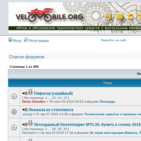
Имя пользователя:
Пароль:
{ LOG_ME_IN_SHORT
}
Перейти на сайт
Вход
Регистрация
Список форумов
Страница
1
из
486
По
Темы
Пифагор (серийный)
[ На страницу:
1
...
13
,
14
,
15
]
Denis Silantiev
» Пн июн 03 2024 00:02 в форуме
Лигерады
Лежажак из стекломата
yabagl
» Пт авг 07 2026 13:36 в форуме
Технические курьёзы и приколы н
Легендарный Streetstepper MTS-26. Купить к сезону 2019г
[ На страницу:
1
...
28
,
29
,
30
]
Modulator
» Ср янв 23 2019 17:36 в форуме
Не наши конструкции (Европа, 