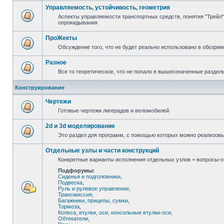
Управляемость, устойчивость, геометрия
Аспекты управляемости транспортных средств, понятия "Трейл",
опрокидывания
ПроЖекты
Обсуждение того, что не будет реально использовано в обозри
Разное
Все то теоретическое, что не попало в вышеозначенные раздел
Конструирование
Чертежи
Готовые чертежи лигерадов и веломобилей
2d и 3d моделирование
Это раздел для программ, с помощью которых можно реализов
Отдельные узлы и части конструкций
Конкретные варианты исполнения отдельных узлов + вопросы-от
Подфорумы:
Сиденья и подголовники
,
Подвеска
,
Руль и рулевое управление
,
Трансмиссия
,
Багажники, прицепы, сумки
,
Тормоза
,
Колеса, втулки, оси, консольные втулки-оси
,
Обтекатели
,