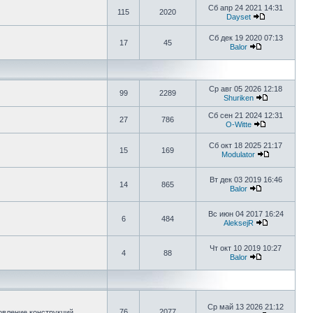
Сб апр 24 2021 14:31
115
2020
Dayset
Сб дек 19 2020 07:13
17
45
Balor
Ср авг 05 2026 12:18
99
2289
Shuriken
Сб сен 21 2024 12:31
27
786
O-Witte
Сб окт 18 2025 21:17
15
169
Modulator
Вт дек 03 2019 16:46
14
865
Balor
Вс июн 04 2017 16:24
6
484
AleksejR
Чт окт 10 2019 10:27
4
88
Balor
Ср май 13 2026 21:12
76
2077
овление конструкций