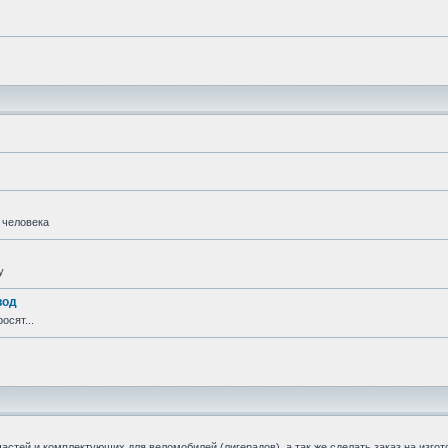
 человека
у
вод
осят...
стей и комплектующих для веломобилей (лигерадов), а так же сделать заказ на изгот