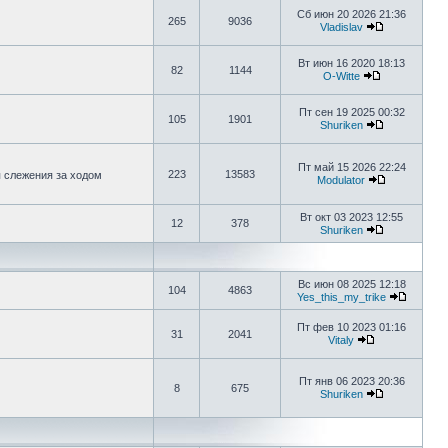
Сб июн 20 2026 21:36
265
9036
Vladislav
Вт июн 16 2020 18:13
82
1144
O-Witte
Пт сен 19 2025 00:32
105
1901
Shuriken
Пт май 15 2026 22:24
223
13583
я слежения за ходом
Modulator
Вт окт 03 2023 12:55
12
378
Shuriken
Вс июн 08 2025 12:18
104
4863
Yes_this_my_trike
Пт фев 10 2023 01:16
31
2041
Vitaly
Пт янв 06 2023 20:36
8
675
Shuriken