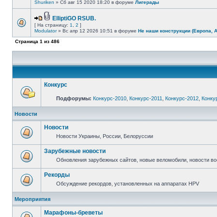
Shuriken
» Сб авг 15 2020 18:20 в форуме
Лигерады
ElliptiGO RSUB.
[ На страницу:
1
,
2
]
Modulator
» Вс апр 12 2026 10:51 в форуме
Не наши конструкции (Европа, 
Страница
1
из
486
Конкурс
Подфорумы:
Конкурс-2010
,
Конкурс-2011
,
Конкурс-2012
,
Конку
Новости
Новости
Новости Украины, России, Белоруссии
Зарубежные новости
Обновления зарубежных сайтов, новые веломобили, новости в
Рекорды
Обсуждение рекордов, установленных на аппаратах HPV
Мероприятия
Марафоны-бреветы