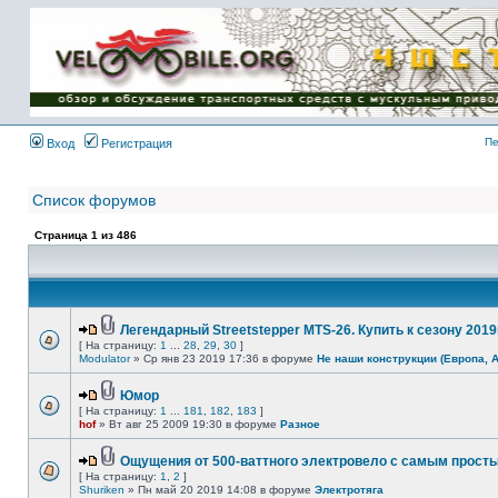
Имя пользователя:
Пароль:
{ LOG_ME_IN_SHORT
}
Пе
Вход
Регистрация
Список форумов
Страница
1
из
486
Легендарный Streetstepper MTS-26. Купить к сезону 2019г
[ На страницу:
1
...
28
,
29
,
30
]
Modulator
» Ср янв 23 2019 17:36 в форуме
Не наши конструкции (Европа, 
Юмор
[ На страницу:
1
...
181
,
182
,
183
]
hof
» Вт авг 25 2009 19:30 в форуме
Разное
Ощущения от 500-ваттного электровело с самым прост
[ На страницу:
1
,
2
]
Shuriken
» Пн май 20 2019 14:08 в форуме
Электротяга