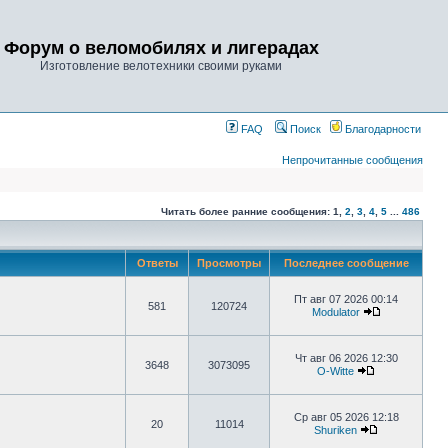
Форум о веломобилях и лигерадах
Изготовление велотехники своими руками
FAQ
Поиск
Благодарности
Непрочитанные сообщения
Читать более ранние сообщения:
1
,
2
,
3
,
4
,
5
...
486
Ответы
Просмотры
Последнее сообщение
Пт авг 07 2026 00:14
581
120724
Modulator
Чт авг 06 2026 12:30
3648
3073095
O-Witte
Ср авг 05 2026 12:18
20
11014
Shuriken