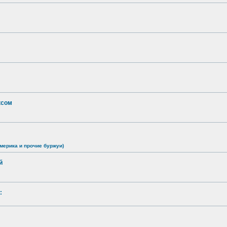
ксом
мерика и прочие буржуи)
й
: