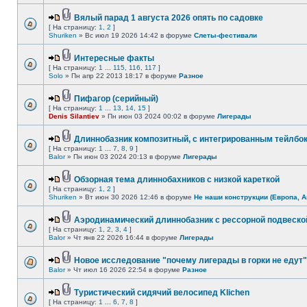
Вялый парад 1 августа 2026 опять по садовке
[ На страницу:
1
,
2
]
Shuriken
» Вс июл 19 2026 14:42 в форуме
Слеты-фестивали
Интересные факты
[ На страницу:
1
...
115
,
116
,
117
]
Solo
» Пн апр 22 2013 18:17 в форуме
Разное
Пифагор (серийный)
[ На страницу:
1
...
13
,
14
,
15
]
Denis Silantiev
» Пн июн 03 2024 00:02 в форуме
Лигерады
Длиннобазник композитный, с интегрированным тейлбо
[ На страницу:
1
...
7
,
8
,
9
]
Balor
» Пн июн 03 2024 20:13 в форуме
Лигерады
Обзорная тема длиннобахников с низкой кареткой
[ На страницу:
1
,
2
]
Shuriken
» Вт июн 30 2026 12:46 в форуме
Не наши конструкции (Европа, А
Аэродинамический длиннобазник с рессорной подвеско
[ На страницу:
1
,
2
,
3
,
4
]
Balor
» Чт янв 22 2026 16:44 в форуме
Лигерады
Новое исследование "почему лигерады в горки не едут"
Balor
» Чт июл 16 2026 22:54 в форуме
Разное
Туристический сидячий велосипед Klichen
[ На страницу:
1
...
6
,
7
,
8
]