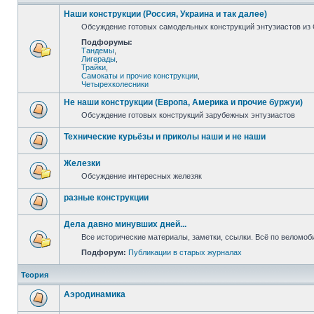
Наши конструкции (Россия, Украина и так далее)
Обсуждение готовых самодельных конструкций энтузиастов из С
Подфорумы:
Тандемы
,
Лигерады
,
Трайки
,
Самокаты и прочие конструкции
,
Четырехколесники
Не наши конструкции (Европа, Америка и прочие буржуи)
Обсуждение готовых конструкций зарубежных энтузиастов
Технические курьёзы и приколы наши и не наши
Железки
Обсуждение интересных железяк
разные конструкции
Дела давно минувших дней...
Все исторические материалы, заметки, ссылки. Всё по веломо
Подфорум:
Публикации в старых журналах
Теория
Аэродинамика