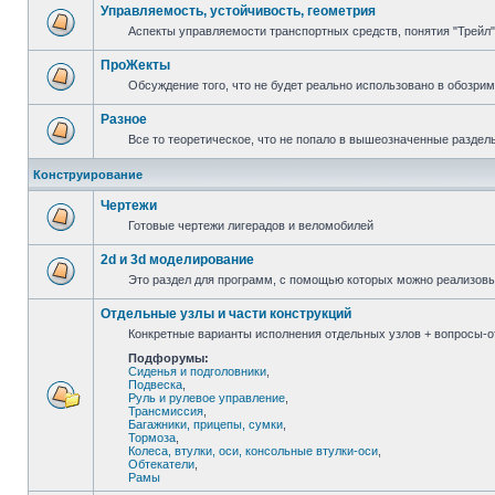
Управляемость, устойчивость, геометрия
Аспекты управляемости транспортных средств, понятия "Трейл",
ПроЖекты
Обсуждение того, что не будет реально использовано в обозри
Разное
Все то теоретическое, что не попало в вышеозначенные раздел
Конструирование
Чертежи
Готовые чертежи лигерадов и веломобилей
2d и 3d моделирование
Это раздел для программ, с помощью которых можно реализов
Отдельные узлы и части конструкций
Конкретные варианты исполнения отдельных узлов + вопросы-от
Подфорумы:
Сиденья и подголовники
,
Подвеска
,
Руль и рулевое управление
,
Трансмиссия
,
Багажники, прицепы, сумки
,
Тормоза
,
Колеса, втулки, оси, консольные втулки-оси
,
Обтекатели
,
Рамы