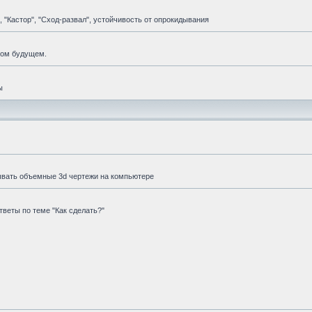
 "Кастор", "Сход-развал", устойчивость от опрокидывания
мом будущем.
ы
ывать объемные 3d чертежи на компьютере
веты по теме "Как сделать?"