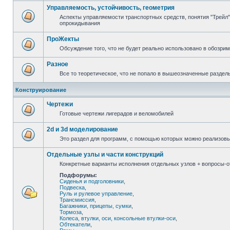
Управляемость, устойчивость, геометрия
Аспекты управляемости транспортных средств, понятия "Трейл",
опрокидывания
ПроЖекты
Обсуждение того, что не будет реально использовано в обозри
Разное
Все то теоретическое, что не попало в вышеозначенные раздел
Конструирование
Чертежи
Готовые чертежи лигерадов и веломобилей
2d и 3d моделирование
Это раздел для программ, с помощью которых можно реализов
Отдельные узлы и части конструкций
Конкретные варианты исполнения отдельных узлов + вопросы-от
Подфорумы:
Сиденья и подголовники
,
Подвеска
,
Руль и рулевое управление
,
Трансмиссия
,
Багажники, прицепы, сумки
,
Тормоза
,
Колеса, втулки, оси, консольные втулки-оси
,
Обтекатели
,