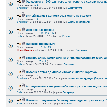
Ощущения от 500-ваттного электровело с самым прост
[ На страницу:
1
,
2
]
Shuriken
» Пн май 20 2019 14:08 в форуме
Электротяга
Вялый парад 1 августа 2026 опять по садовке
[ На страницу:
1
,
2
]
Shuriken
» Вс июл 19 2026 14:42 в форуме
Слеты-фестивали
Интересные факты
[ На страницу:
1
...
115
,
116
,
117
]
Solo
» Пн апр 22 2013 18:17 в форуме
Разное
Пифагор (серийный)
[ На страницу:
1
...
13
,
14
,
15
]
Denis Silantiev
» Пн июн 03 2024 00:02 в форуме
Лигерады
Длиннобазник композитный, с интегрированным тейлбо
[ На страницу:
1
...
7
,
8
,
9
]
Balor
» Пн июн 03 2024 20:13 в форуме
Лигерады
Обзорная тема длиннобахников с низкой кареткой
[ На страницу:
1
,
2
]
Shuriken
» Вт июн 30 2026 12:46 в форуме
Не наши конструкции (Европа, А
Аэродинамический длиннобазник с рессорной подвеско
[ На страницу:
1
,
2
,
3
,
4
]
Balor
» Чт янв 22 2026 16:44 в форуме
Лигерады
Новое исследование "почему лигерады в горки не едут"
Balor
» Чт июл 16 2026 22:54 в форуме
Разное