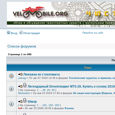
Имя пользователя:
Пароль:
{ LOG_ME_IN_SHORT
}
Перейти на сайт
Вход
Регистрация
Список форумов
Страница
1
из
486
По
Темы
Лежажак из стекломата
yabagl
» Пт авг 07 2026 13:36 в форуме
Технические курьёзы и приколы н
Легендарный Streetstepper MTS-26. Купить к сезону 2019г
[ На страницу:
1
...
28
,
29
,
30
]
Modulator
» Ср янв 23 2019 17:36 в форуме
Не наши конструкции (Европа, 
Юмор
[ На страницу:
1
...
181
,
182
,
183
]
hof
» Вт авг 25 2009 19:30 в форуме
Разное