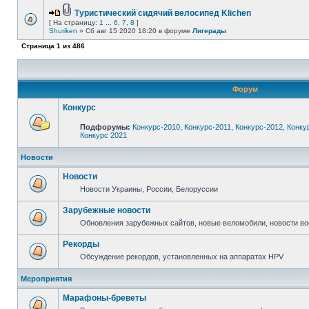
Туристический сидячий велосипед Klichen
[ На страницу:
1
...
6
,
7
,
8
]
Shuriken
» Сб авг 15 2020 18:20 в форуме
Лигерады
Страница
1
из
486
Форум
Конкурс
Подфорумы:
Конкурс-2010
,
Конкурс-2011
,
Конкурс-2012
,
Конку
Конкурс 2021
Новости
Новости
Новости Украины, России, Белоруссии
Зарубежные новости
Обновления зарубежных сайтов, новые веломобили, новости в
Рекорды
Обсуждение рекордов, установленных на аппаратах HPV
Мероприятия
Марафоны-бреветы