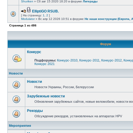
Shuriken
» Сб авг 15 2020 18:20 в форуме
Лигерады
ElliptiGO RSUB.
[ На страницу:
1
,
2
]
Modulator
» Вс апр 12 2026 10:51 в форуме
Не наши конструкции (Европа, 
Страница
1
из
486
Форум
Конкурс
Подфорумы:
Конкурс-2010
,
Конкурс-2011
,
Конкурс-2012
,
Конку
Конкурс 2021
Новости
Новости
Новости Украины, России, Белоруссии
Зарубежные новости
Обновления зарубежных сайтов, новые веломобили, новости в
Рекорды
Обсуждение рекордов, установленных на аппаратах HPV
Мероприятия