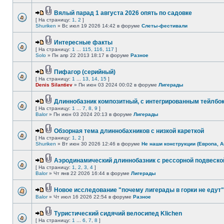
Вялый парад 1 августа 2026 опять по садовке
[ На страницу:
1
,
2
]
Shuriken
» Вс июл 19 2026 14:42 в форуме
Слеты-фестивали
Интересные факты
[ На страницу:
1
...
115
,
116
,
117
]
Solo
» Пн апр 22 2013 18:17 в форуме
Разное
Пифагор (серийный)
[ На страницу:
1
...
13
,
14
,
15
]
Denis Silantiev
» Пн июн 03 2024 00:02 в форуме
Лигерады
Длиннобазник композитный, с интегрированным тейлбо
[ На страницу:
1
...
7
,
8
,
9
]
Balor
» Пн июн 03 2024 20:13 в форуме
Лигерады
Обзорная тема длиннобахников с низкой кареткой
[ На страницу:
1
,
2
]
Shuriken
» Вт июн 30 2026 12:46 в форуме
Не наши конструкции (Европа, А
Аэродинамический длиннобазник с рессорной подвеско
[ На страницу:
1
,
2
,
3
,
4
]
Balor
» Чт янв 22 2026 16:44 в форуме
Лигерады
Новое исследование "почему лигерады в горки не едут"
Balor
» Чт июл 16 2026 22:54 в форуме
Разное
Туристический сидячий велосипед Klichen
[ На страницу:
1
...
6
,
7
,
8
]