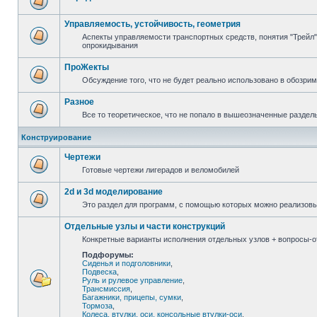
Управляемость, устойчивость, геометрия
Аспекты управляемости транспортных средств, понятия "Трейл",
опрокидывания
ПроЖекты
Обсуждение того, что не будет реально использовано в обозри
Разное
Все то теоретическое, что не попало в вышеозначенные раздел
Конструирование
Чертежи
Готовые чертежи лигерадов и веломобилей
2d и 3d моделирование
Это раздел для программ, с помощью которых можно реализов
Отдельные узлы и части конструкций
Конкретные варианты исполнения отдельных узлов + вопросы-от
Подфорумы:
Сиденья и подголовники
,
Подвеска
,
Руль и рулевое управление
,
Трансмиссия
,
Багажники, прицепы, сумки
,
Тормоза
,
Колеса, втулки, оси, консольные втулки-оси
,