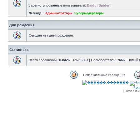
Зарегистрированные пользователи:
Baidu [Spider]
Легенда ::
Администраторы
,
Супермодераторы
Дни рождения
Сегодня нет дней рождения.
Статистика
Всего сообщений:
168426
| Тем:
6363
| Пользователей:
7666
| Новый 
Непрочитанные сообщения
Рус
[ Time : 0.