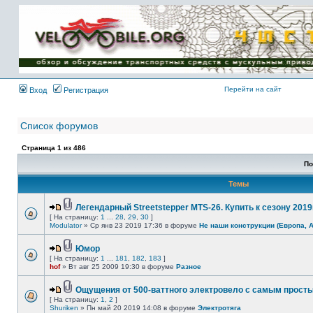
Имя пользователя:
Пароль:
{ LOG_ME_IN_SHORT
}
Перейти на сайт
Вход
Регистрация
Список форумов
Страница
1
из
486
По
Темы
Легендарный Streetstepper MTS-26. Купить к сезону 2019г
[ На страницу:
1
...
28
,
29
,
30
]
Modulator
» Ср янв 23 2019 17:36 в форуме
Не наши конструкции (Европа, 
Юмор
[ На страницу:
1
...
181
,
182
,
183
]
hof
» Вт авг 25 2009 19:30 в форуме
Разное
Ощущения от 500-ваттного электровело с самым прост
[ На страницу:
1
,
2
]
Shuriken
» Пн май 20 2019 14:08 в форуме
Электротяга