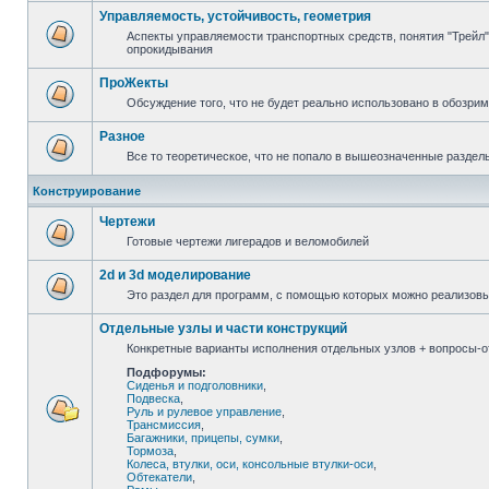
Управляемость, устойчивость, геометрия
Аспекты управляемости транспортных средств, понятия "Трейл",
опрокидывания
ПроЖекты
Обсуждение того, что не будет реально использовано в обозри
Разное
Все то теоретическое, что не попало в вышеозначенные раздел
Конструирование
Чертежи
Готовые чертежи лигерадов и веломобилей
2d и 3d моделирование
Это раздел для программ, с помощью которых можно реализов
Отдельные узлы и части конструкций
Конкретные варианты исполнения отдельных узлов + вопросы-от
Подфорумы:
Сиденья и подголовники
,
Подвеска
,
Руль и рулевое управление
,
Трансмиссия
,
Багажники, прицепы, сумки
,
Тормоза
,
Колеса, втулки, оси, консольные втулки-оси
,
Обтекатели
,