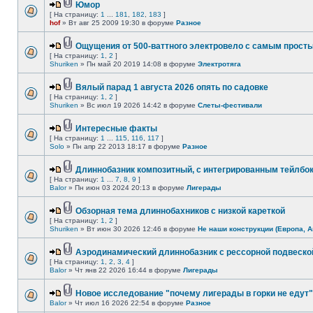
Юмор
[ На страницу:
1
...
181
,
182
,
183
]
hof
» Вт авг 25 2009 19:30 в форуме
Разное
Ощущения от 500-ваттного электровело с самым прост
[ На страницу:
1
,
2
]
Shuriken
» Пн май 20 2019 14:08 в форуме
Электротяга
Вялый парад 1 августа 2026 опять по садовке
[ На страницу:
1
,
2
]
Shuriken
» Вс июл 19 2026 14:42 в форуме
Слеты-фестивали
Интересные факты
[ На страницу:
1
...
115
,
116
,
117
]
Solo
» Пн апр 22 2013 18:17 в форуме
Разное
Длиннобазник композитный, с интегрированным тейлбо
[ На страницу:
1
...
7
,
8
,
9
]
Balor
» Пн июн 03 2024 20:13 в форуме
Лигерады
Обзорная тема длиннобахников с низкой кареткой
[ На страницу:
1
,
2
]
Shuriken
» Вт июн 30 2026 12:46 в форуме
Не наши конструкции (Европа, А
Аэродинамический длиннобазник с рессорной подвеско
[ На страницу:
1
,
2
,
3
,
4
]
Balor
» Чт янв 22 2026 16:44 в форуме
Лигерады
Новое исследование "почему лигерады в горки не едут"
Balor
» Чт июл 16 2026 22:54 в форуме
Разное