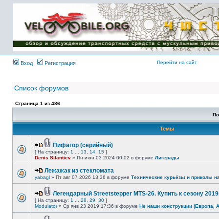
Имя пользователя:
Пароль:
{ LOG_ME_IN_SHORT
}
Перейти на сайт
Вход
Регистрация
Список форумов
Страница
1
из
486
По
Темы
Пифагор (серийный)
[ На страницу:
1
...
13
,
14
,
15
]
Denis Silantiev
» Пн июн 03 2024 00:02 в форуме
Лигерады
Лежажак из стекломата
yabagl
» Пт авг 07 2026 13:36 в форуме
Технические курьёзы и приколы н
Легендарный Streetstepper MTS-26. Купить к сезону 2019г
[ На страницу:
1
...
28
,
29
,
30
]
Modulator
» Ср янв 23 2019 17:36 в форуме
Не наши конструкции (Европа, 