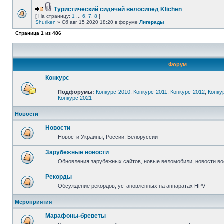
Туристический сидячий велосипед Klichen
[ На страницу:
1
...
6
,
7
,
8
]
Shuriken
» Сб авг 15 2020 18:20 в форуме
Лигерады
Страница
1
из
486
Форум
Конкурс
Подфорумы:
Конкурс-2010
,
Конкурс-2011
,
Конкурс-2012
,
Конку
Конкурс 2021
Новости
Новости
Новости Украины, России, Белоруссии
Зарубежные новости
Обновления зарубежных сайтов, новые веломобили, новости в
Рекорды
Обсуждение рекордов, установленных на аппаратах HPV
Мероприятия
Марафоны-бреветы