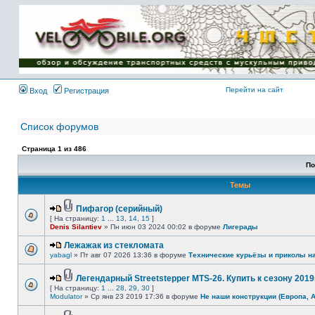
Имя пользователя:
Пароль:
{ LOG_ME_IN_SHORT
}
Перейти на сайт
Вход
Регистрация
Список форумов
Страница
1
из
486
По
Темы
Пифагор (серийный)
[ На страницу:
1
...
13
,
14
,
15
]
Denis Silantiev
» Пн июн 03 2024 00:02 в форуме
Лигерады
Лежажак из стекломата
yabagl
» Пт авг 07 2026 13:36 в форуме
Технические курьёзы и приколы н
Легендарный Streetstepper MTS-26. Купить к сезону 2019г
[ На страницу:
1
...
28
,
29
,
30
]
Modulator
» Ср янв 23 2019 17:36 в форуме
Не наши конструкции (Европа, 