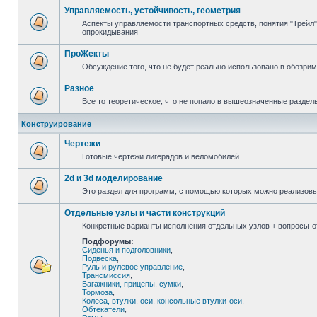
Управляемость, устойчивость, геометрия
Аспекты управляемости транспортных средств, понятия "Трейл",
опрокидывания
ПроЖекты
Обсуждение того, что не будет реально использовано в обозри
Разное
Все то теоретическое, что не попало в вышеозначенные раздел
Конструирование
Чертежи
Готовые чертежи лигерадов и веломобилей
2d и 3d моделирование
Это раздел для программ, с помощью которых можно реализов
Отдельные узлы и части конструкций
Конкретные варианты исполнения отдельных узлов + вопросы-от
Подфорумы:
Сиденья и подголовники
,
Подвеска
,
Руль и рулевое управление
,
Трансмиссия
,
Багажники, прицепы, сумки
,
Тормоза
,
Колеса, втулки, оси, консольные втулки-оси
,
Обтекатели
,