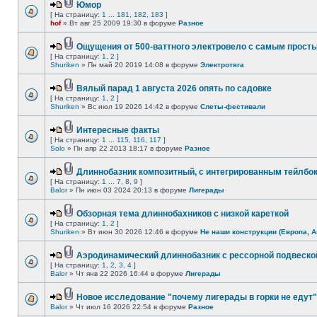
Юмор
[ На страницу:
1
...
181
,
182
,
183
]
hof
» Вт авг 25 2009 19:30 в форуме
Разное
Ощущения от 500-ваттного электровело с самым прост
[ На страницу:
1
,
2
]
Shuriken
» Пн май 20 2019 14:08 в форуме
Электротяга
Вялый парад 1 августа 2026 опять по садовке
[ На страницу:
1
,
2
]
Shuriken
» Вс июл 19 2026 14:42 в форуме
Слеты-фестивали
Интересные факты
[ На страницу:
1
...
115
,
116
,
117
]
Solo
» Пн апр 22 2013 18:17 в форуме
Разное
Длиннобазник композитный, с интегрированным тейлбо
[ На страницу:
1
...
7
,
8
,
9
]
Balor
» Пн июн 03 2024 20:13 в форуме
Лигерады
Обзорная тема длиннобахников с низкой кареткой
[ На страницу:
1
,
2
]
Shuriken
» Вт июн 30 2026 12:46 в форуме
Не наши конструкции (Европа, А
Аэродинамический длиннобазник с рессорной подвеско
[ На страницу:
1
,
2
,
3
,
4
]
Balor
» Чт янв 22 2026 16:44 в форуме
Лигерады
Новое исследование "почему лигерады в горки не едут"
Balor
» Чт июл 16 2026 22:54 в форуме
Разное