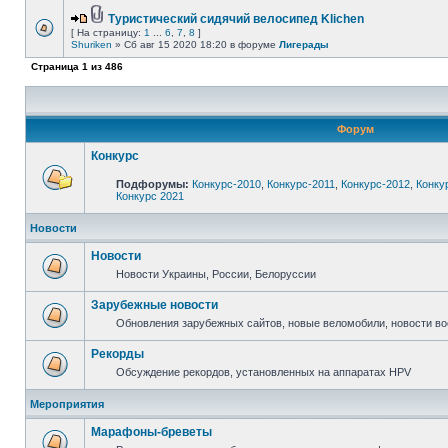
Туристический сидячий велосипед Klichen
[ На страницу:
1
...
6
,
7
,
8
]
Shuriken
» Сб авг 15 2020 18:20 в форуме
Лигерады
Страница
1
из
486
Форум
Конкурс
Подфорумы:
Конкурс-2010
,
Конкурс-2011
,
Конкурс-2012
,
Конку
Конкурс 2021
Новости
Новости
Новости Украины, России, Белоруссии
Зарубежные новости
Обновления зарубежных сайтов, новые веломобили, новости в
Рекорды
Обсуждение рекордов, установленных на аппаратах HPV
Мероприятия
Марафоны-бреветы