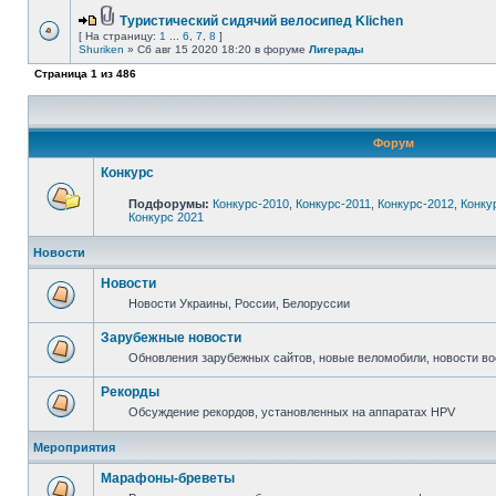
Туристический сидячий велосипед Klichen
[ На страницу:
1
...
6
,
7
,
8
]
Shuriken
» Сб авг 15 2020 18:20 в форуме
Лигерады
Страница
1
из
486
Форум
Конкурс
Подфорумы:
Конкурс-2010
,
Конкурс-2011
,
Конкурс-2012
,
Конку
Конкурс 2021
Новости
Новости
Новости Украины, России, Белоруссии
Зарубежные новости
Обновления зарубежных сайтов, новые веломобили, новости в
Рекорды
Обсуждение рекордов, установленных на аппаратах HPV
Мероприятия
Марафоны-бреветы