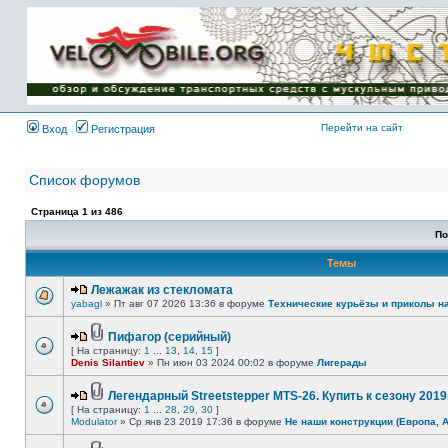
Имя пользователя:
Пароль:
{ LOG_ME_IN_SHORT
}
Перейти на сайт
Вход
Регистрация
Список форумов
Страница
1
из
486
По
Темы
Лежажак из стекломата
yabagl
» Пт авг 07 2026 13:36 в форуме
Технические курьёзы и приколы н
Пифагор (серийный)
[ На страницу:
1
...
13
,
14
,
15
]
Denis Silantiev
» Пн июн 03 2024 00:02 в форуме
Лигерады
Легендарный Streetstepper MTS-26. Купить к сезону 2019г
[ На страницу:
1
...
28
,
29
,
30
]
Modulator
» Ср янв 23 2019 17:36 в форуме
Не наши конструкции (Европа, 