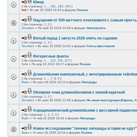
Юмор
[ На страницу:
1
...
181
,
182
,
183
]
hof
» Вт авг 25 2009 19:30 в форуме
Разное
Ощущения от 500-ваттного электровело с самым прост
[ На страницу:
1
,
2
]
Shuriken
» Пн май 20 2019 14:08 в форуме
Электротяга
Вялый парад 1 августа 2026 опять по садовке
[ На страницу:
1
,
2
]
Shuriken
» Вс июл 19 2026 14:42 в форуме
Слеты-фестивали
Интересные факты
[ На страницу:
1
...
115
,
116
,
117
]
Solo
» Пн апр 22 2013 18:17 в форуме
Разное
Длиннобазник композитный, с интегрированным тейлбо
[ На страницу:
1
...
7
,
8
,
9
]
Balor
» Пн июн 03 2024 20:13 в форуме
Лигерады
Обзорная тема длиннобахников с низкой кареткой
[ На страницу:
1
,
2
]
Shuriken
» Вт июн 30 2026 12:46 в форуме
Не наши конструкции (Европа, А
Аэродинамический длиннобазник с рессорной подвеско
[ На страницу:
1
,
2
,
3
,
4
]
Balor
» Чт янв 22 2026 16:44 в форуме
Лигерады
Новое исследование "почему лигерады в горки не едут"
Balor
» Чт июл 16 2026 22:54 в форуме
Разное