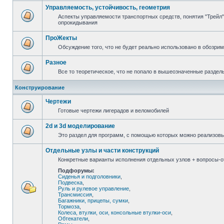
Управляемость, устойчивость, геометрия
Аспекты управляемости транспортных средств, понятия "Трейл",
опрокидывания
ПроЖекты
Обсуждение того, что не будет реально использовано в обозри
Разное
Все то теоретическое, что не попало в вышеозначенные раздел
Конструирование
Чертежи
Готовые чертежи лигерадов и веломобилей
2d и 3d моделирование
Это раздел для программ, с помощью которых можно реализов
Отдельные узлы и части конструкций
Конкретные варианты исполнения отдельных узлов + вопросы-от
Подфорумы:
Сиденья и подголовники
,
Подвеска
,
Руль и рулевое управление
,
Трансмиссия
,
Багажники, прицепы, сумки
,
Тормоза
,
Колеса, втулки, оси, консольные втулки-оси
,
Обтекатели
,