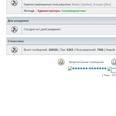
Зарегистрированные пользователи:
Baidu [Spider]
,
Google [Bot]
Легенда ::
Администраторы
,
Супермодераторы
Дни рождения
Сегодня нет дней рождения.
Статистика
Всего сообщений:
168426
| Тем:
6363
| Пользователей:
7666
| Новый 
Непрочитанные сообщения
Рус
[ Time : 0.