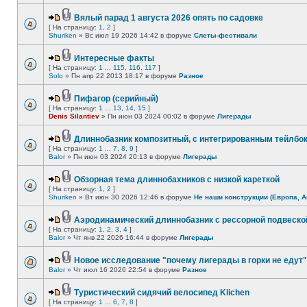
Вялый парад 1 августа 2026 опять по садовке
[ На страницу:
1
,
2
]
Shuriken
» Вс июл 19 2026 14:42 в форуме
Слеты-фестивали
Интересные факты
[ На страницу:
1
...
115
,
116
,
117
]
Solo
» Пн апр 22 2013 18:17 в форуме
Разное
Пифагор (серийный)
[ На страницу:
1
...
13
,
14
,
15
]
Denis Silantiev
» Пн июн 03 2024 00:02 в форуме
Лигерады
Длиннобазник композитный, с интегрированным тейлбо
[ На страницу:
1
...
7
,
8
,
9
]
Balor
» Пн июн 03 2024 20:13 в форуме
Лигерады
Обзорная тема длиннобахников с низкой кареткой
[ На страницу:
1
,
2
]
Shuriken
» Вт июн 30 2026 12:46 в форуме
Не наши конструкции (Европа, А
Аэродинамический длиннобазник с рессорной подвеско
[ На страницу:
1
,
2
,
3
,
4
]
Balor
» Чт янв 22 2026 16:44 в форуме
Лигерады
Новое исследование "почему лигерады в горки не едут"
Balor
» Чт июл 16 2026 22:54 в форуме
Разное
Туристический сидячий велосипед Klichen
[ На страницу:
1
...
6
,
7
,
8
]