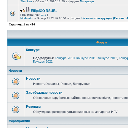
Shuriken
» Сб авг 15 2020 18:20 в форуме
Лигерады
ElliptiGO RSUB.
[ На страницу:
1
,
2
]
Modulator
» Вс апр 12 2026 10:51 в форуме
Не наши конструкции (Европа, 
Страница
1
из
486
Форум
Конкурс
Подфорумы:
Конкурс-2010
,
Конкурс-2011
,
Конкурс-2012
,
Конку
Конкурс 2021
Новости
Новости
Новости Украины, России, Белоруссии
Зарубежные новости
Обновления зарубежных сайтов, новые веломобили, новости в
Рекорды
Обсуждение рекордов, установленных на аппаратах HPV
Мероприятия