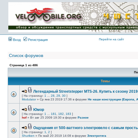
Имя пользователя:
Пароль:
{ LOG_ME_IN_SHORT
}
Перейти на сайт
Вход
Регистрация
Список форумов
Страница
1
из
486
По
Темы
Легендарный Streetstepper MTS-26. Купить к сезону 2019г
[ На страницу:
1
...
28
,
29
,
30
]
Modulator
» Ср янв 23 2019 17:36 в форуме
Не наши конструкции (Европа, 
Юмор
[ На страницу:
1
...
181
,
182
,
183
]
hof
» Вт авг 25 2009 19:30 в форуме
Разное
Ощущения от 500-ваттного электровело с самым прост
[ На страницу:
1
,
2
]
Shuriken
» Пн май 20 2019 14:08 в форуме
Электротяга