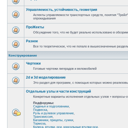
Управляемость, устойчивость, геометрия
Аспекты управляемости транспортных средств, понятия "Трейл",
опрокидывания
ПроЖекты
Обсуждение того, что не будет реально использовано в обозри
Разное
Все то теоретическое, что не попало в вышеозначенные раздел
Конструирование
Чертежи
Готовые чертежи лигерадов и веломобилей
2d и 3d моделирование
Это раздел для программ, с помощью которых можно реализов
Отдельные узлы и части конструкций
Конкретные варианты исполнения отдельных узлов + вопросы-от
Подфорумы:
Сиденья и подголовники
,
Подвеска
,
Руль и рулевое управление
,
Трансмиссия
,
Багажники, прицепы, сумки
,
Тормоза
,
Колеса, втулки, оси, консольные втулки-оси
,