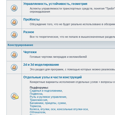
Управляемость, устойчивость, геометрия
Аспекты управляемости транспортных средств, понятия "Трейл",
опрокидывания
ПроЖекты
Обсуждение того, что не будет реально использовано в обозри
Разное
Все то теоретическое, что не попало в вышеозначенные раздел
Конструирование
Чертежи
Готовые чертежи лигерадов и веломобилей
2d и 3d моделирование
Это раздел для программ, с помощью которых можно реализов
Отдельные узлы и части конструкций
Конкретные варианты исполнения отдельных узлов + вопросы-от
Подфорумы:
Сиденья и подголовники
,
Подвеска
,
Руль и рулевое управление
,
Трансмиссия
,
Багажники, прицепы, сумки
,
Тормоза
,
Колеса, втулки, оси, консольные втулки-оси
,
Обтекатели
,