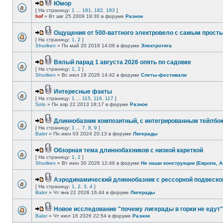
Юмор
[ На страницу:
1
...
181
,
182
,
183
]
hof
» Вт авг 25 2009 19:30 в форуме
Разное
Ощущения от 500-ваттного электровело с самым прост
[ На страницу:
1
,
2
]
Shuriken
» Пн май 20 2019 14:08 в форуме
Электротяга
Вялый парад 1 августа 2026 опять по садовке
[ На страницу:
1
,
2
]
Shuriken
» Вс июл 19 2026 14:42 в форуме
Слеты-фестивали
Интересные факты
[ На страницу:
1
...
115
,
116
,
117
]
Solo
» Пн апр 22 2013 18:17 в форуме
Разное
Длиннобазник композитный, с интегрированным тейлбо
[ На страницу:
1
...
7
,
8
,
9
]
Balor
» Пн июн 03 2024 20:13 в форуме
Лигерады
Обзорная тема длиннобахников с низкой кареткой
[ На страницу:
1
,
2
]
Shuriken
» Вт июн 30 2026 12:46 в форуме
Не наши конструкции (Европа, А
Аэродинамический длиннобазник с рессорной подвеско
[ На страницу:
1
,
2
,
3
,
4
]
Balor
» Чт янв 22 2026 16:44 в форуме
Лигерады
Новое исследование "почему лигерады в горки не едут"
Balor
» Чт июл 16 2026 22:54 в форуме
Разное