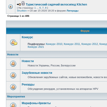
Туристический сидячий велосипед Klichen
[ На страницу:
1
...
6
,
7
,
8
]
Shuriken
» Сб авг 15 2020 18:20 в форуме
Лигерады
Страница
1
из
486
Форум
Конкурс
Подфорумы:
Конкурс-2010
,
Конкурс-2011
,
Конкурс-2012
,
Конку
Конкурс 2021
Новости
Новости
Новости Украины, России, Белоруссии
Зарубежные новости
Обновления зарубежных сайтов, новые веломобили, новости в
Рекорды
Обсуждение рекордов, установленных на аппаратах HPV
Мероприятия
Марафоны-бреветы