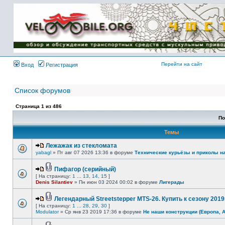
Имя пользователя:
Пароль:
{ LOG_ME_IN_SHORT
}
Перейти на сайт
Вход
Регистрация
Список форумов
Страница
1
из
486
По
Темы
Лежажак из стекломата
yabagl
» Пт авг 07 2026 13:36 в форуме
Технические курьёзы и приколы н
Пифагор (серийный)
[ На страницу:
1
...
13
,
14
,
15
]
Denis Silantiev
» Пн июн 03 2024 00:02 в форуме
Лигерады
Легендарный Streetstepper MTS-26. Купить к сезону 2019г
[ На страницу:
1
...
28
,
29
,
30
]
Modulator
» Ср янв 23 2019 17:36 в форуме
Не наши конструкции (Европа, 