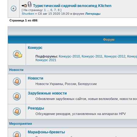
Туристический сидячий велосипед Klichen
[ На страницу:
1
...
6
,
7
,
8
]
Shuriken
» Сб авг 15 2020 18:20 в форуме
Лигерады
Страница
1
из
486
Форум
Конкурс
Подфорумы:
Конкурс-2010
,
Конкурс-2011
,
Конкурс-2012
,
Конку
Конкурс 2021
Новости
Новости
Новости Украины, России, Белоруссии
Зарубежные новости
Обновления зарубежных сайтов, новые веломобили, новости в
Рекорды
Обсуждение рекордов, установленных на аппаратах HPV
Мероприятия
Марафоны-бреветы