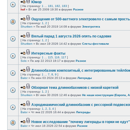
Юмор
[ На страницу:
1
...
181
,
182
,
183
]
hof
» Вт авг 25 2009 19:30 в форуме
Разное
Ощущения от 500-ваттного электровело с самым прост
[ На страницу:
1
,
2
]
Shuriken
» Пн май 20 2019 14:08 в форуме
Электротяга
Вялый парад 1 августа 2026 опять по садовке
[ На страницу:
1
,
2
]
Shuriken
» Вс июл 19 2026 14:42 в форуме
Слеты-фестивали
Интересные факты
[ На страницу:
1
...
115
,
116
,
117
]
Solo
» Пн апр 22 2013 18:17 в форуме
Разное
Длиннобазник композитный, с интегрированным тейлбо
[ На страницу:
1
...
7
,
8
,
9
]
Balor
» Пн июн 03 2024 20:13 в форуме
Лигерады
Обзорная тема длиннобахников с низкой кареткой
[ На страницу:
1
,
2
]
Shuriken
» Вт июн 30 2026 12:46 в форуме
Не наши конструкции (Европа, А
Аэродинамический длиннобазник с рессорной подвеско
[ На страницу:
1
,
2
,
3
,
4
]
Balor
» Чт янв 22 2026 16:44 в форуме
Лигерады
Новое исследование "почему лигерады в горки не едут"
Balor
» Чт июл 16 2026 22:54 в форуме
Разное