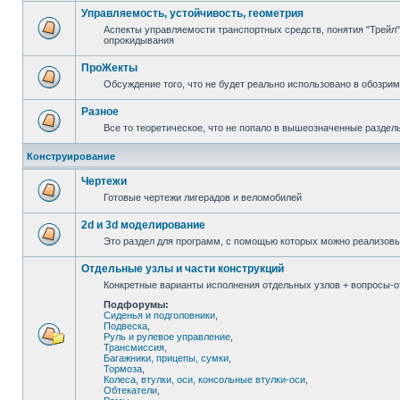
Управляемость, устойчивость, геометрия
Аспекты управляемости транспортных средств, понятия "Трейл",
опрокидывания
ПроЖекты
Обсуждение того, что не будет реально использовано в обозри
Разное
Все то теоретическое, что не попало в вышеозначенные раздел
Конструирование
Чертежи
Готовые чертежи лигерадов и веломобилей
2d и 3d моделирование
Это раздел для программ, с помощью которых можно реализов
Отдельные узлы и части конструкций
Конкретные варианты исполнения отдельных узлов + вопросы-от
Подфорумы:
Сиденья и подголовники
,
Подвеска
,
Руль и рулевое управление
,
Трансмиссия
,
Багажники, прицепы, сумки
,
Тормоза
,
Колеса, втулки, оси, консольные втулки-оси
,
Обтекатели
,