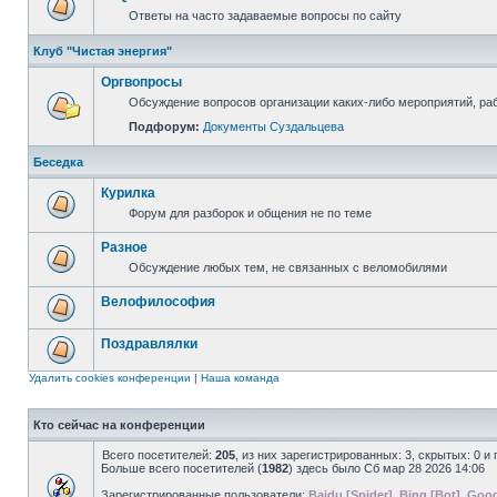
Ответы на часто задаваемые вопросы по сайту
Клуб "Чистая энергия"
Оргвопросы
Обсуждение вопросов организации каких-либо мероприятий, раб
Подфорум:
Документы Суздальцева
Беседка
Курилка
Форум для разборок и общения не по теме
Разное
Обсуждение любых тем, не связанных с веломобилями
Велофилософия
Поздравлялки
Удалить cookies конференции
|
Наша команда
Кто сейчас на конференции
Всего посетителей:
205
, из них зарегистрированных: 3, скрытых: 0 и
Больше всего посетителей (
1982
) здесь было Сб мар 28 2026 14:06
Зарегистрированные пользователи:
Baidu [Spider]
,
Bing [Bot]
,
Goog