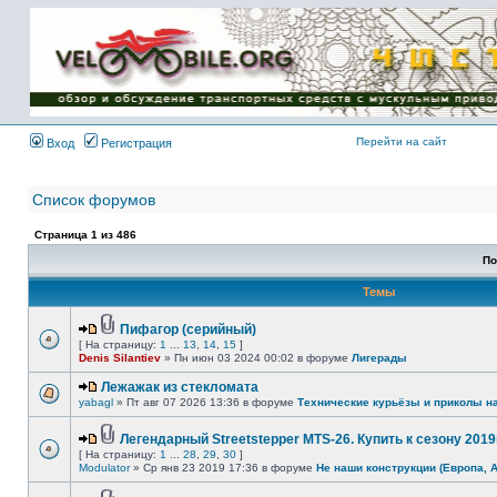
Имя пользователя:
Пароль:
{ LOG_ME_IN_SHORT
}
Перейти на сайт
Вход
Регистрация
Список форумов
Страница
1
из
486
По
Темы
Пифагор (серийный)
[ На страницу:
1
...
13
,
14
,
15
]
Denis Silantiev
» Пн июн 03 2024 00:02 в форуме
Лигерады
Лежажак из стекломата
yabagl
» Пт авг 07 2026 13:36 в форуме
Технические курьёзы и приколы н
Легендарный Streetstepper MTS-26. Купить к сезону 2019г
[ На страницу:
1
...
28
,
29
,
30
]
Modulator
» Ср янв 23 2019 17:36 в форуме
Не наши конструкции (Европа, 