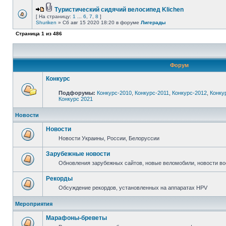
Туристический сидячий велосипед Klichen
[ На страницу:
1
...
6
,
7
,
8
]
Shuriken
» Сб авг 15 2020 18:20 в форуме
Лигерады
Страница
1
из
486
Форум
Конкурс
Подфорумы:
Конкурс-2010
,
Конкурс-2011
,
Конкурс-2012
,
Конку
Конкурс 2021
Новости
Новости
Новости Украины, России, Белоруссии
Зарубежные новости
Обновления зарубежных сайтов, новые веломобили, новости в
Рекорды
Обсуждение рекордов, установленных на аппаратах HPV
Мероприятия
Марафоны-бреветы