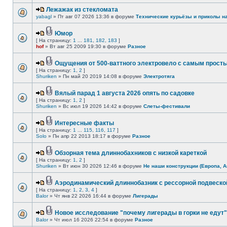
Лежажак из стекломата
yabagl
» Пт авг 07 2026 13:36 в форуме
Технические курьёзы и приколы н
Юмор
[ На страницу:
1
...
181
,
182
,
183
]
hof
» Вт авг 25 2009 19:30 в форуме
Разное
Ощущения от 500-ваттного электровело с самым прост
[ На страницу:
1
,
2
]
Shuriken
» Пн май 20 2019 14:08 в форуме
Электротяга
Вялый парад 1 августа 2026 опять по садовке
[ На страницу:
1
,
2
]
Shuriken
» Вс июл 19 2026 14:42 в форуме
Слеты-фестивали
Интересные факты
[ На страницу:
1
...
115
,
116
,
117
]
Solo
» Пн апр 22 2013 18:17 в форуме
Разное
Обзорная тема длиннобахников с низкой кареткой
[ На страницу:
1
,
2
]
Shuriken
» Вт июн 30 2026 12:46 в форуме
Не наши конструкции (Европа, А
Аэродинамический длиннобазник с рессорной подвеско
[ На страницу:
1
,
2
,
3
,
4
]
Balor
» Чт янв 22 2026 16:44 в форуме
Лигерады
Новое исследование "почему лигерады в горки не едут"
Balor
» Чт июл 16 2026 22:54 в форуме
Разное