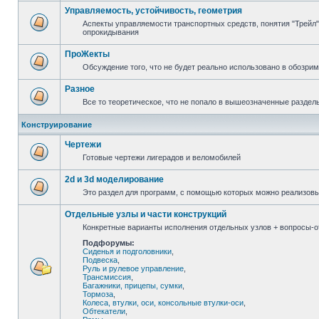
Управляемость, устойчивость, геометрия
Аспекты управляемости транспортных средств, понятия "Трейл",
опрокидывания
ПроЖекты
Обсуждение того, что не будет реально использовано в обозри
Разное
Все то теоретическое, что не попало в вышеозначенные раздел
Конструирование
Чертежи
Готовые чертежи лигерадов и веломобилей
2d и 3d моделирование
Это раздел для программ, с помощью которых можно реализов
Отдельные узлы и части конструкций
Конкретные варианты исполнения отдельных узлов + вопросы-от
Подфорумы:
Сиденья и подголовники
,
Подвеска
,
Руль и рулевое управление
,
Трансмиссия
,
Багажники, прицепы, сумки
,
Тормоза
,
Колеса, втулки, оси, консольные втулки-оси
,
Обтекатели
,