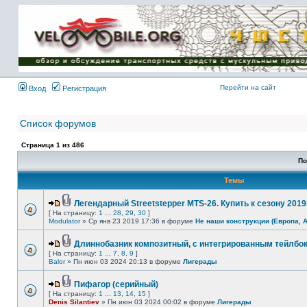
Имя пользователя:
Пароль:
{ LOG_ME_IN_SHORT
}
Перейти на сайт
Вход
Регистрация
Список форумов
Страница
1
из
486
По
Темы
Легендарный Streetstepper MTS-26. Купить к сезону 2019г
[ На страницу:
1
...
28
,
29
,
30
]
Modulator
» Ср янв 23 2019 17:36 в форуме
Не наши конструкции (Европа, 
Длиннобазник композитный, с интегрированным тейлбо
[ На страницу:
1
...
7
,
8
,
9
]
Balor
» Пн июн 03 2024 20:13 в форуме
Лигерады
Пифагор (серийный)
[ На страницу:
1
...
13
,
14
,
15
]
Denis Silantiev
» Пн июн 03 2024 00:02 в форуме
Лигерады