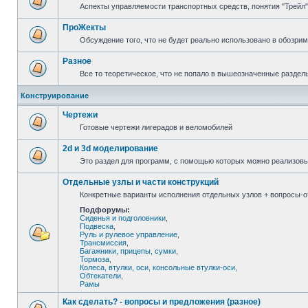
Аспекты управляемости транспортных средств, понятия "Трейл",
ПроЖекты
Обсуждение того, что не будет реально использовано в обозри
Разное
Все то теоретическое, что не попало в вышеозначенные раздел
Конструирование
Чертежи
Готовые чертежи лигерадов и веломобилей
2d и 3d моделирование
Это раздел для программ, с помощью которых можно реализов
Отдельные узлы и части конструкций
Конкретные варианты исполнения отдельных узлов + вопросы-от
Подфорумы:
Сиденья и подголовники
,
Подвеска
,
Руль и рулевое управление
,
Трансмиссия
,
Багажники, прицепы, сумки
,
Тормоза
,
Колеса, втулки, оси, консольные втулки-оси
,
Обтекатели
,
Рамы
Как сделать? - вопросы и предложения (разное)