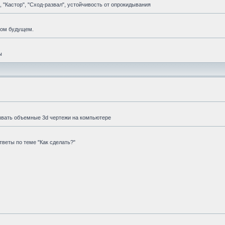
 "Кастор", "Сход-развал", устойчивость от опрокидывания
мом будущем.
ы
ывать объемные 3d чертежи на компьютере
веты по теме "Как сделать?"