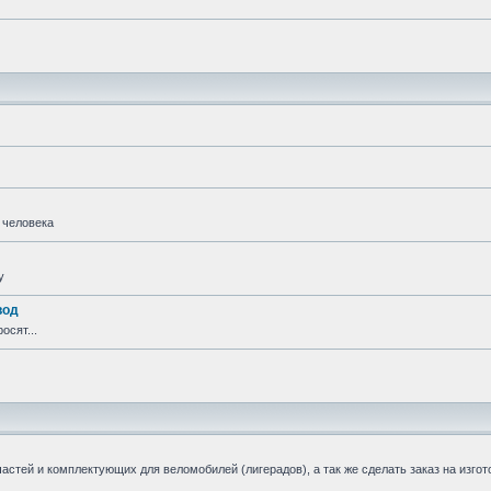
 человека
у
вод
осят...
стей и комплектующих для веломобилей (лигерадов), а так же сделать заказ на изгот