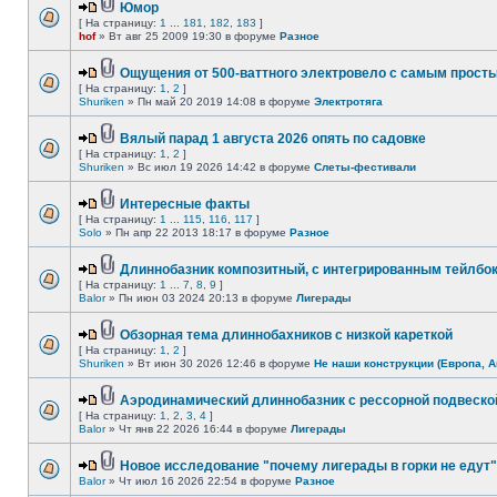
Юмор
[ На страницу:
1
...
181
,
182
,
183
]
hof
» Вт авг 25 2009 19:30 в форуме
Разное
Ощущения от 500-ваттного электровело с самым прост
[ На страницу:
1
,
2
]
Shuriken
» Пн май 20 2019 14:08 в форуме
Электротяга
Вялый парад 1 августа 2026 опять по садовке
[ На страницу:
1
,
2
]
Shuriken
» Вс июл 19 2026 14:42 в форуме
Слеты-фестивали
Интересные факты
[ На страницу:
1
...
115
,
116
,
117
]
Solo
» Пн апр 22 2013 18:17 в форуме
Разное
Длиннобазник композитный, с интегрированным тейлбо
[ На страницу:
1
...
7
,
8
,
9
]
Balor
» Пн июн 03 2024 20:13 в форуме
Лигерады
Обзорная тема длиннобахников с низкой кареткой
[ На страницу:
1
,
2
]
Shuriken
» Вт июн 30 2026 12:46 в форуме
Не наши конструкции (Европа, А
Аэродинамический длиннобазник с рессорной подвеско
[ На страницу:
1
,
2
,
3
,
4
]
Balor
» Чт янв 22 2026 16:44 в форуме
Лигерады
Новое исследование "почему лигерады в горки не едут"
Balor
» Чт июл 16 2026 22:54 в форуме
Разное