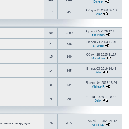
Dayset
Сб дек 19 2020 07:13
17
45
Balor
Ср авг 05 2026 12:18
99
2289
Shuriken
Сб сен 21 2024 12:31
27
786
O-Witte
Сб окт 18 2025 21:17
15
169
Modulator
Вт дек 03 2019 16:46
14
865
Balor
Вс июн 04 2017 16:24
6
484
AleksejR
Чт окт 10 2019 10:27
4
88
Balor
Ср май 13 2026 21:12
76
2077
овление конструкций
Vladislav