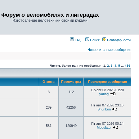
Форум о веломобилях и лигерадах
Изготовление велотехники своими руками
FAQ
Поиск
Благодарности
Непрочитанные сообщения
Читать более ранние сообщения:
1
,
2
,
3
,
4
,
5
...
486
Ответы
Просмотры
Последнее сообщение
Сб авг 08 2026 01:20
3
112
yabagl
Пт авг 07 2026 23:16
289
42256
Shuriken
Пт авг 07 2026 00:14
581
120949
Modulator