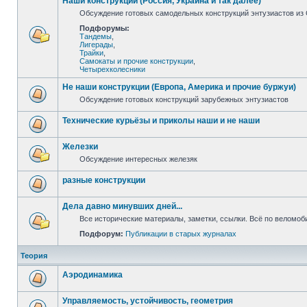
Наши конструкции (Россия, Украина и так далее)
Обсуждение готовых самодельных конструкций энтузиастов из С
Подфорумы:
Тандемы
,
Лигерады
,
Трайки
,
Самокаты и прочие конструкции
,
Четырехколесники
Не наши конструкции (Европа, Америка и прочие буржуи)
Обсуждение готовых конструкций зарубежных энтузиастов
Технические курьёзы и приколы наши и не наши
Железки
Обсуждение интересных железяк
разные конструкции
Дела давно минувших дней...
Все исторические материалы, заметки, ссылки. Всё по веломо
Подфорум:
Публикации в старых журналах
Теория
Аэродинамика
Управляемость, устойчивость, геометрия