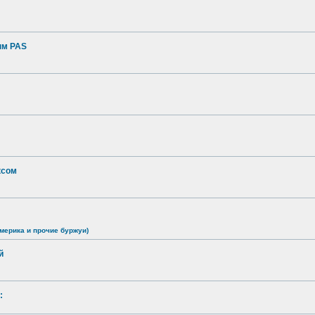
ым PAS
ксом
мерика и прочие буржуи)
й
: