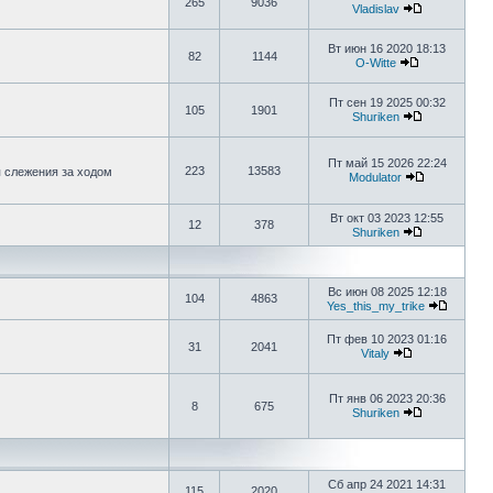
265
9036
Vladislav
Вт июн 16 2020 18:13
82
1144
O-Witte
Пт сен 19 2025 00:32
105
1901
Shuriken
Пт май 15 2026 22:24
223
13583
я слежения за ходом
Modulator
Вт окт 03 2023 12:55
12
378
Shuriken
Вс июн 08 2025 12:18
104
4863
Yes_this_my_trike
Пт фев 10 2023 01:16
31
2041
Vitaly
Пт янв 06 2023 20:36
8
675
Shuriken
Сб апр 24 2021 14:31
115
2020