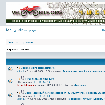
Имя пользователя:
Пароль:
{ LOG_ME_IN_SHORT
}
Пе
Вход
Регистрация
Список форумов
Страница
1
из
486
Лежажак из стекломата
yabagl
» Пт авг 07 2026 13:36 в форуме
Технические курьёзы и приколы н
Пифагор (серийный)
[ На страницу:
1
...
13
,
14
,
15
]
Denis Silantiev
» Пн июн 03 2024 00:02 в форуме
Лигерады
Легендарный Streetstepper MTS-26. Купить к сезону 2019г
[ На страницу:
1
...
28
,
29
,
30
]
Modulator
» Ср янв 23 2019 17:36 в форуме
Не наши конструкции (Европа, 