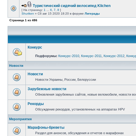
Туристический сидячий велосипед Klichen
[ На страницу:
1
...
6
,
7
,
8
]
Shuriken
» Сб авг 15 2020 18:20 в форуме
Лигерады
Страница
1
из
486
Конкурс
Подфорумы:
Конкурс-2010
,
Конкурс-2011
,
Конкурс-2012
,
Конку
Новости
Новости
Новости Украины, России, Белоруссии
Зарубежные новости
Обновления зарубежных сайтов, новые веломобили, новости в
Рекорды
Обсуждение рекордов, установленных на аппаратах HPV
Мероприятия
Марафоны-бреветы
Раздел для анонсов, обсуждения и отчетов о марафонах