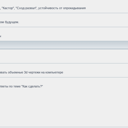
 "Кастор", "Сход-развал", устойчивость от опрокидывания
мом будущем.
ы
ывать объемные 3d чертежи на компьютере
веты по теме "Как сделать?"