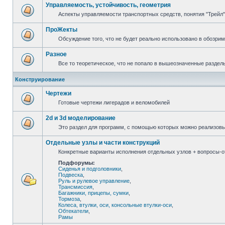
Управляемость, устойчивость, геометрия
Аспекты управляемости транспортных средств, понятия "Трейл",
ПроЖекты
Обсуждение того, что не будет реально использовано в обозри
Разное
Все то теоретическое, что не попало в вышеозначенные раздел
Конструирование
Чертежи
Готовые чертежи лигерадов и веломобилей
2d и 3d моделирование
Это раздел для программ, с помощью которых можно реализов
Отдельные узлы и части конструкций
Конкретные варианты исполнения отдельных узлов + вопросы-от
Подфорумы:
Сиденья и подголовники
,
Подвеска
,
Руль и рулевое управление
,
Трансмиссия
,
Багажники, прицепы, сумки
,
Тормоза
,
Колеса, втулки, оси, консольные втулки-оси
,
Обтекатели
,
Рамы