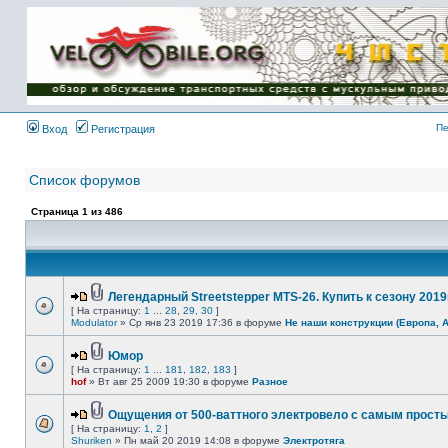
Имя пользователя:
Пароль:
{ LOG_ME_IN_SHORT
}
Пе
Вход
Регистрация
Список форумов
Страница
1
из
486
Легендарный Streetstepper MTS-26. Купить к сезону 2019г
[ На страницу:
1
...
28
,
29
,
30
]
Modulator
» Ср янв 23 2019 17:36 в форуме
Не наши конструкции (Европа, 
Юмор
[ На страницу:
1
...
181
,
182
,
183
]
hof
» Вт авг 25 2009 19:30 в форуме
Разное
Ощущения от 500-ваттного электровело с самым прост
[ На страницу:
1
,
2
]
Shuriken
» Пн май 20 2019 14:08 в форуме
Электротяга