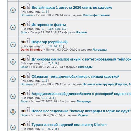
Вялый парад 1 августа 2026 опять по садовке
[ На страницу:
1
,
2
]
Shuriken
» Вс июл 19 2026 14:42 в форуме
Слеты-фестивали
Интересные факты
[ На страницу:
1
...
115
,
116
,
117
]
Solo
» Пн апр 22 2013 18:17 в форуме
Разное
Пифагор (серийный)
[ На страницу:
1
...
13
,
14
,
15
]
Denis Silantiev
» Пн июн 03 2024 00:02 в форуме
Лигерады
Длиннобазник композитный, с интегрированным тейлбо
[ На страницу:
1
...
7
,
8
,
9
]
Balor
» Пн июн 03 2024 20:13 в форуме
Лигерады
Обзорная тема длиннобахников с низкой кареткой
[ На страницу:
1
,
2
]
Shuriken
» Вт июн 30 2026 12:46 в форуме
Не наши конструкции (Европа, А
Аэродинамический длиннобазник с рессорной подвеско
[ На страницу:
1
,
2
,
3
,
4
]
Balor
» Чт янв 22 2026 16:44 в форуме
Лигерады
Новое исследование "почему лигерады в горки не едут"
Balor
» Чт июл 16 2026 22:54 в форуме
Разное
Туристический сидячий велосипед Klichen
[ На страницу:
1
...
6
,
7
,
8
]