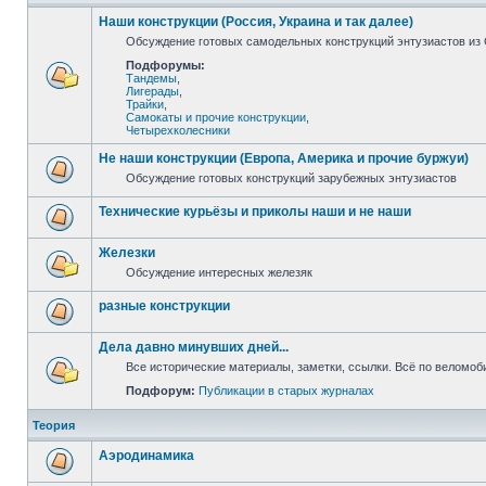
Наши конструкции (Россия, Украина и так далее)
Обсуждение готовых самодельных конструкций энтузиастов из С
Подфорумы:
Тандемы
,
Лигерады
,
Трайки
,
Самокаты и прочие конструкции
,
Четырехколесники
Не наши конструкции (Европа, Америка и прочие буржуи)
Обсуждение готовых конструкций зарубежных энтузиастов
Технические курьёзы и приколы наши и не наши
Железки
Обсуждение интересных железяк
разные конструкции
Дела давно минувших дней...
Все исторические материалы, заметки, ссылки. Всё по веломо
Подфорум:
Публикации в старых журналах
Теория
Аэродинамика