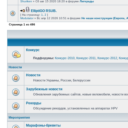
Shuriken
» Сб авг 15 2020 18:20 в форуме
Лигерады
ElliptiGO RSUB.
[ На страницу:
1
,
2
]
Modulator
» Вс апр 12 2026 10:51 в форуме
Не наши конструкции (Европа, 
Страница
1
из
486
Конкурс
Подфорумы:
Конкурс-2010
,
Конкурс-2011
,
Конкурс-2012
,
Конку
Новости
Новости
Новости Украины, России, Белоруссии
Зарубежные новости
Обновления зарубежных сайтов, новые веломобили, новости в
Рекорды
Обсуждение рекордов, установленных на аппаратах HPV
Мероприятия
Марафоны-бреветы