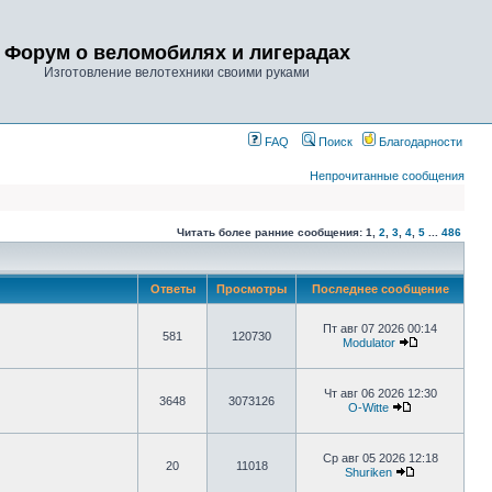
Форум о веломобилях и лигерадах
Изготовление велотехники своими руками
FAQ
Поиск
Благодарности
Непрочитанные сообщения
Читать более ранние сообщения:
1
,
2
,
3
,
4
,
5
...
486
Ответы
Просмотры
Последнее сообщение
Пт авг 07 2026 00:14
581
120730
Modulator
Чт авг 06 2026 12:30
3648
3073126
O-Witte
Ср авг 05 2026 12:18
20
11018
Shuriken