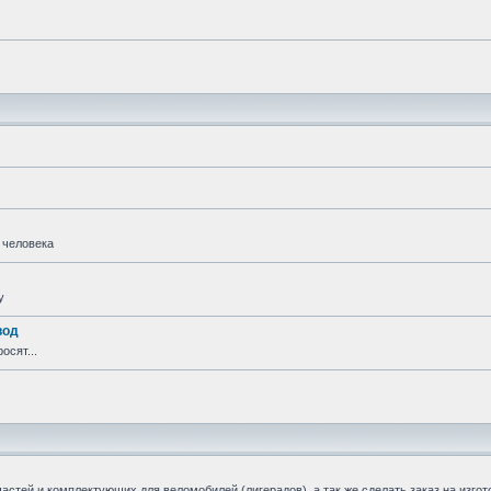
 человека
у
вод
осят...
стей и комплектующих для веломобилей (лигерадов), а так же сделать заказ на изгот