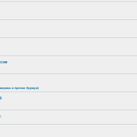
ксом
мерика и прочие буржуи)
й
: