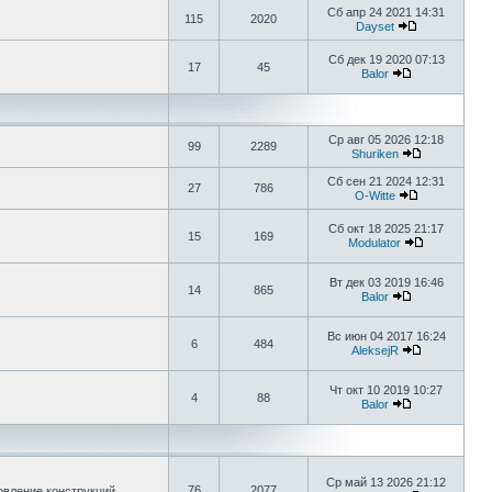
Сб апр 24 2021 14:31
115
2020
Dayset
Сб дек 19 2020 07:13
17
45
Balor
Ср авг 05 2026 12:18
99
2289
Shuriken
Сб сен 21 2024 12:31
27
786
O-Witte
Сб окт 18 2025 21:17
15
169
Modulator
Вт дек 03 2019 16:46
14
865
Balor
Вс июн 04 2017 16:24
6
484
AleksejR
Чт окт 10 2019 10:27
4
88
Balor
Ср май 13 2026 21:12
76
2077
овление конструкций