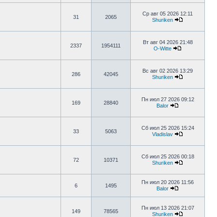
Ср авг 05 2026 12:11
31
2065
Shuriken
Вт авг 04 2026 21:48
2337
1954111
O-Witte
Вс авг 02 2026 13:29
286
42045
Shuriken
Пн июл 27 2026 09:12
169
28840
Balor
Сб июл 25 2026 15:24
33
5063
Vladislav
Сб июл 25 2026 00:18
72
10371
Shuriken
Пн июл 20 2026 11:56
6
1495
Balor
Пн июл 13 2026 21:07
149
78565
Shuriken