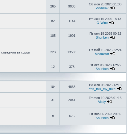
Сб июн 20 2026 21:36
265
9036
Vladislav
Вт июн 16 2020 18:13
82
1144
O-Witte
Пт сен 19 2025 00:32
105
1901
Shuriken
Пт май 15 2026 22:24
223
13583
я слежения за ходом
Modulator
Вт окт 03 2023 12:55
12
378
Shuriken
Вс июн 08 2025 12:18
104
4863
Yes_this_my_trike
Пт фев 10 2023 01:16
31
2041
Vitaly
Пт янв 06 2023 20:36
8
675
Shuriken