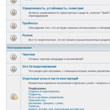
Управляемость, устойчивость, геометрия
Аспекты управляемости транспортных средств, понятия "Трейл",
опрокидывания
ПроЖекты
Обсуждение того, что не будет реально использовано в обозри
Разное
Все то теоретическое, что не попало в вышеозначенные раздел
Конструирование
Чертежи
Готовые чертежи лигерадов и веломобилей
2d и 3d моделирование
Это раздел для программ, с помощью которых можно реализов
Отдельные узлы и части конструкций
Конкретные варианты исполнения отдельных узлов + вопросы-от
Подфорумы:
Сиденья и подголовники
,
Подвеска
,
Руль и рулевое управление
,
Трансмиссия
,
Багажники, прицепы, сумки
,
Тормоза
,
Колеса, втулки, оси, консольные втулки-оси
,