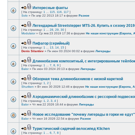
Интересные факты
[ На страницу:
1
...
115
,
116
,
117
]
Solo
» Пн апр 22 2013 18:17 в форуме
Разное
Легендарный Streetstepper MTS-26. Купить к сезону 2019г
[ На страницу:
1
...
28
,
29
,
30
]
Modulator
» Ср янв 23 2019 17:36 в форуме
Не наши конструкции (Европа, 
Пифагор (серийный)
[ На страницу:
1
...
13
,
14
,
15
]
Denis Silantiev
» Пн июн 03 2024 00:02 в форуме
Лигерады
Длиннобазник композитный, с интегрированным тейлбо
[ На страницу:
1
...
7
,
8
,
9
]
Balor
» Пн июн 03 2024 20:13 в форуме
Лигерады
Обзорная тема длиннобахников с низкой кареткой
[ На страницу:
1
,
2
]
Shuriken
» Вт июн 30 2026 12:46 в форуме
Не наши конструкции (Европа, А
Аэродинамический длиннобазник с рессорной подвеско
[ На страницу:
1
,
2
,
3
,
4
]
Balor
» Чт янв 22 2026 16:44 в форуме
Лигерады
Новое исследование "почему лигерады в горки не едут"
Balor
» Чт июл 16 2026 22:54 в форуме
Разное
Туристический сидячий велосипед Klichen
[ На страницу:
1
...
6
,
7
,
8
]