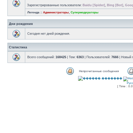
Зарегистрированные пользователи:
Baidu [Spider]
,
Bing [Bot]
,
Goog
Легенда ::
Администраторы
,
Супермодераторы
Дни рождения
Сегодня нет дней рождения.
Статистика
Всего сообщений:
168425
| Тем:
6363
| Пользователей:
7666
| Новый 
Непрочитанные сообщения
Рус
[ Time : 0.