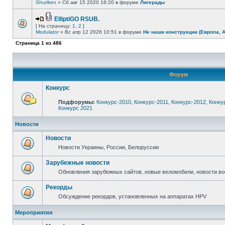
Shuriken
» Сб авг 15 2020 18:20 в форуме
Лигерады
ElliptiGO RSUB.
[ На страницу:
1
,
2
]
Modulator
» Вс апр 12 2026 10:51 в форуме
Не наши конструкции (Европа, 
Страница
1
из
486
Форум
Конкурс
Подфорумы:
Конкурс-2010
,
Конкурс-2011
,
Конкурс-2012
,
Конку
Конкурс 2021
Новости
Новости
Новости Украины, России, Белоруссии
Зарубежные новости
Обновления зарубежных сайтов, новые веломобили, новости в
Рекорды
Обсуждение рекордов, установленных на аппаратах HPV
Мероприятия