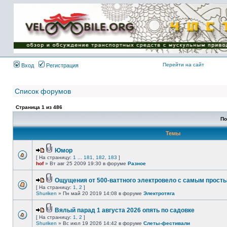
Имя пользователя:
Пароль:
{ LOG_ME_IN_SHORT
}
Перейти на сайт
Вход
Регистрация
Список форумов
Страница
1
из
486
По
Темы
Юмор
[ На страницу:
1
...
181
,
182
,
183
]
hof
» Вт авг 25 2009 19:30 в форуме
Разное
Ощущения от 500-ваттного электровело с самым прост
[ На страницу:
1
,
2
]
Shuriken
» Пн май 20 2019 14:08 в форуме
Электротяга
Вялый парад 1 августа 2026 опять по садовке
[ На страницу:
1
,
2
]
Shuriken
» Вс июл 19 2026 14:42 в форуме
Слеты-фестивали