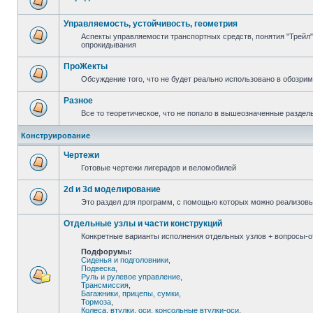
Управляемость, устойчивость, геометрия
Аспекты управляемости транспортных средств, понятия "Трейл",
опрокидывания
ПроЖекты
Обсуждение того, что не будет реально использовано в обозри
Разное
Все то теоретическое, что не попало в вышеозначенные раздел
Конструирование
Чертежи
Готовые чертежи лигерадов и веломобилей
2d и 3d моделирование
Это раздел для программ, с помощью которых можно реализов
Отдельные узлы и части конструкций
Конкретные варианты исполнения отдельных узлов + вопросы-от
Подфорумы:
Сиденья и подголовники
,
Подвеска
,
Руль и рулевое управление
,
Трансмиссия
,
Багажники, прицепы, сумки
,
Тормоза
,
Колеса, втулки, оси, консольные втулки-оси
,