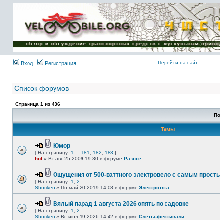
Имя пользователя:
Пароль:
{ LOG_ME_IN_SHORT
}
Перейти на сайт
Вход
Регистрация
Список форумов
Страница
1
из
486
По
Темы
Юмор
[ На страницу:
1
...
181
,
182
,
183
]
hof
» Вт авг 25 2009 19:30 в форуме
Разное
Ощущения от 500-ваттного электровело с самым прост
[ На страницу:
1
,
2
]
Shuriken
» Пн май 20 2019 14:08 в форуме
Электротяга
Вялый парад 1 августа 2026 опять по садовке
[ На страницу:
1
,
2
]
Shuriken
» Вс июл 19 2026 14:42 в форуме
Слеты-фестивали