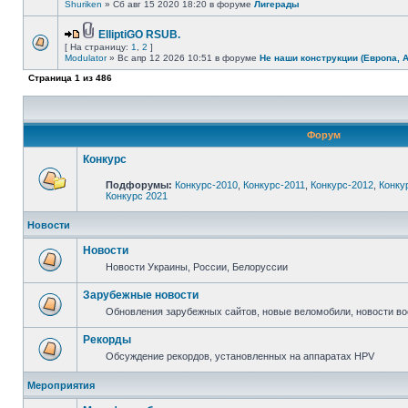
Shuriken
» Сб авг 15 2020 18:20 в форуме
Лигерады
ElliptiGO RSUB.
[ На страницу:
1
,
2
]
Modulator
» Вс апр 12 2026 10:51 в форуме
Не наши конструкции (Европа, 
Страница
1
из
486
Форум
Конкурс
Подфорумы:
Конкурс-2010
,
Конкурс-2011
,
Конкурс-2012
,
Конку
Конкурс 2021
Новости
Новости
Новости Украины, России, Белоруссии
Зарубежные новости
Обновления зарубежных сайтов, новые веломобили, новости в
Рекорды
Обсуждение рекордов, установленных на аппаратах HPV
Мероприятия