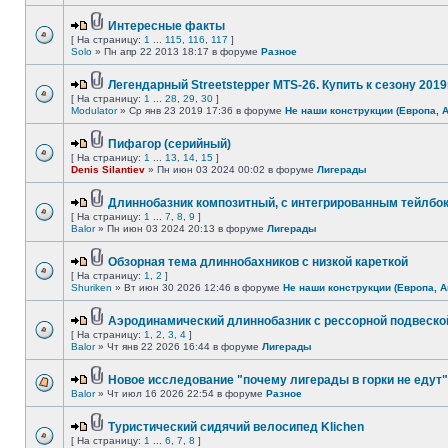
Интересные факты
[ На страницу:
1
...
115
,
116
,
117
]
Solo
» Пн апр 22 2013 18:17 в форуме
Разное
Легендарный Streetstepper MTS-26. Купить к сезону 2019г
[ На страницу:
1
...
28
,
29
,
30
]
Modulator
» Ср янв 23 2019 17:36 в форуме
Не наши конструкции (Европа, 
Пифагор (серийный)
[ На страницу:
1
...
13
,
14
,
15
]
Denis Silantiev
» Пн июн 03 2024 00:02 в форуме
Лигерады
Длиннобазник композитный, с интегрированным тейлбо
[ На страницу:
1
...
7
,
8
,
9
]
Balor
» Пн июн 03 2024 20:13 в форуме
Лигерады
Обзорная тема длиннобахников с низкой кареткой
[ На страницу:
1
,
2
]
Shuriken
» Вт июн 30 2026 12:46 в форуме
Не наши конструкции (Европа, А
Аэродинамический длиннобазник с рессорной подвеско
[ На страницу:
1
,
2
,
3
,
4
]
Balor
» Чт янв 22 2026 16:44 в форуме
Лигерады
Новое исследование "почему лигерады в горки не едут"
Balor
» Чт июл 16 2026 22:54 в форуме
Разное
Туристический сидячий велосипед Klichen
[ На страницу:
1
...
6
,
7
,
8
]