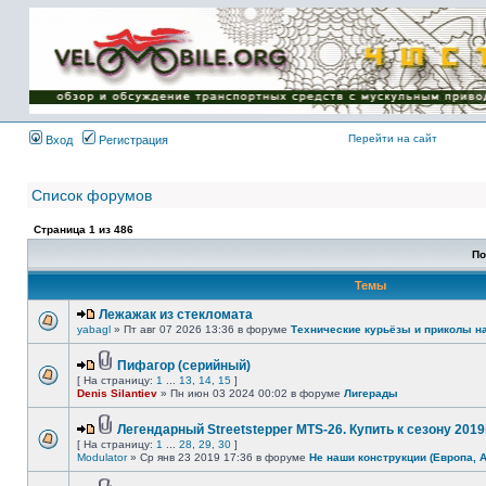
Имя пользователя:
Пароль:
{ LOG_ME_IN_SHORT
}
Перейти на сайт
Вход
Регистрация
Список форумов
Страница
1
из
486
По
Темы
Лежажак из стекломата
yabagl
» Пт авг 07 2026 13:36 в форуме
Технические курьёзы и приколы н
Пифагор (серийный)
[ На страницу:
1
...
13
,
14
,
15
]
Denis Silantiev
» Пн июн 03 2024 00:02 в форуме
Лигерады
Легендарный Streetstepper MTS-26. Купить к сезону 2019г
[ На страницу:
1
...
28
,
29
,
30
]
Modulator
» Ср янв 23 2019 17:36 в форуме
Не наши конструкции (Европа, 