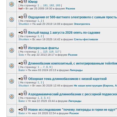
Юмор
[ На страницу:
1
...
181
,
182
,
183
]
hof
» Вт авг 25 2009 19:30 в форуме
Разное
Ощущения от 500-ваттного электровело с самым прост
[ На страницу:
1
,
2
]
Shuriken
» Пн май 20 2019 14:08 в форуме
Электротяга
Вялый парад 1 августа 2026 опять по садовке
[ На страницу:
1
,
2
]
Shuriken
» Вс июл 19 2026 14:42 в форуме
Слеты-фестивали
Интересные факты
[ На страницу:
1
...
115
,
116
,
117
]
Solo
» Пн апр 22 2013 18:17 в форуме
Разное
Длиннобазник композитный, с интегрированным тейлбо
[ На страницу:
1
...
7
,
8
,
9
]
Balor
» Пн июн 03 2024 20:13 в форуме
Лигерады
Обзорная тема длиннобахников с низкой кареткой
[ На страницу:
1
,
2
]
Shuriken
» Вт июн 30 2026 12:46 в форуме
Не наши конструкции (Европа, А
Аэродинамический длиннобазник с рессорной подвеско
[ На страницу:
1
,
2
,
3
,
4
]
Balor
» Чт янв 22 2026 16:44 в форуме
Лигерады
Новое исследование "почему лигерады в горки не едут"
Balor
» Чт июл 16 2026 22:54 в форуме
Разное