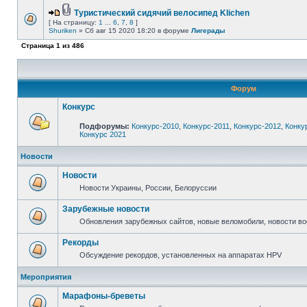
Туристический сидячий велосипед Klichen
[ На страницу:
1
...
6
,
7
,
8
]
Shuriken
» Сб авг 15 2020 18:20 в форуме
Лигерады
Страница
1
из
486
Форум
Конкурс
Подфорумы:
Конкурс-2010
,
Конкурс-2011
,
Конкурс-2012
,
Конку
Конкурс 2021
Новости
Новости
Новости Украины, России, Белоруссии
Зарубежные новости
Обновления зарубежных сайтов, новые веломобили, новости в
Рекорды
Обсуждение рекордов, установленных на аппаратах HPV
Мероприятия
Марафоны-бреветы