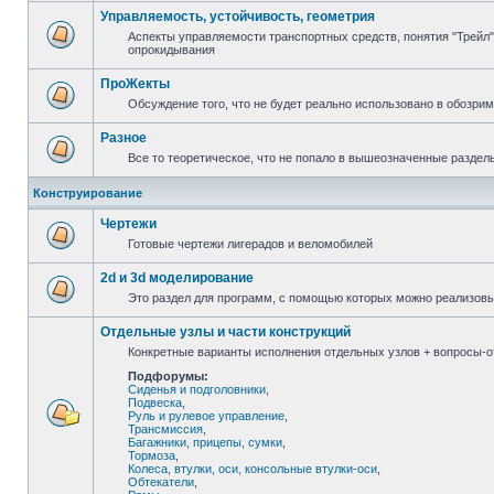
Управляемость, устойчивость, геометрия
Аспекты управляемости транспортных средств, понятия "Трейл",
опрокидывания
ПроЖекты
Обсуждение того, что не будет реально использовано в обозри
Разное
Все то теоретическое, что не попало в вышеозначенные раздел
Конструирование
Чертежи
Готовые чертежи лигерадов и веломобилей
2d и 3d моделирование
Это раздел для программ, с помощью которых можно реализов
Отдельные узлы и части конструкций
Конкретные варианты исполнения отдельных узлов + вопросы-от
Подфорумы:
Сиденья и подголовники
,
Подвеска
,
Руль и рулевое управление
,
Трансмиссия
,
Багажники, прицепы, сумки
,
Тормоза
,
Колеса, втулки, оси, консольные втулки-оси
,
Обтекатели
,