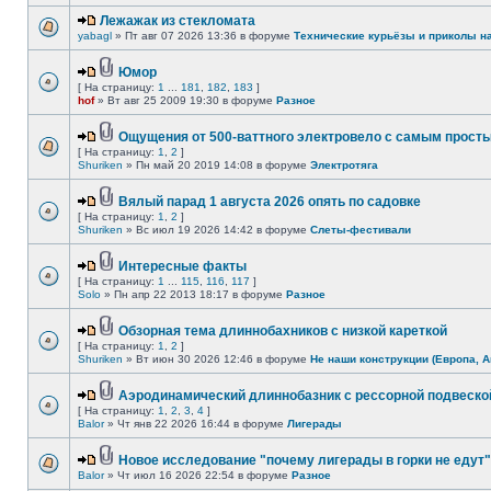
Лежажак из стекломата
yabagl
» Пт авг 07 2026 13:36 в форуме
Технические курьёзы и приколы н
Юмор
[ На страницу:
1
...
181
,
182
,
183
]
hof
» Вт авг 25 2009 19:30 в форуме
Разное
Ощущения от 500-ваттного электровело с самым прост
[ На страницу:
1
,
2
]
Shuriken
» Пн май 20 2019 14:08 в форуме
Электротяга
Вялый парад 1 августа 2026 опять по садовке
[ На страницу:
1
,
2
]
Shuriken
» Вс июл 19 2026 14:42 в форуме
Слеты-фестивали
Интересные факты
[ На страницу:
1
...
115
,
116
,
117
]
Solo
» Пн апр 22 2013 18:17 в форуме
Разное
Обзорная тема длиннобахников с низкой кареткой
[ На страницу:
1
,
2
]
Shuriken
» Вт июн 30 2026 12:46 в форуме
Не наши конструкции (Европа, А
Аэродинамический длиннобазник с рессорной подвеско
[ На страницу:
1
,
2
,
3
,
4
]
Balor
» Чт янв 22 2026 16:44 в форуме
Лигерады
Новое исследование "почему лигерады в горки не едут"
Balor
» Чт июл 16 2026 22:54 в форуме
Разное