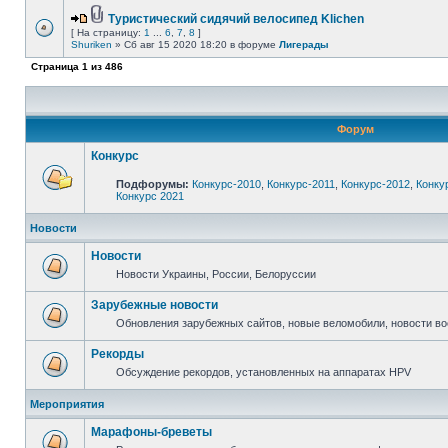
Туристический сидячий велосипед Klichen
[ На страницу:
1
...
6
,
7
,
8
]
Shuriken
» Сб авг 15 2020 18:20 в форуме
Лигерады
Страница
1
из
486
Форум
Конкурс
Подфорумы:
Конкурс-2010
,
Конкурс-2011
,
Конкурс-2012
,
Конку
Конкурс 2021
Новости
Новости
Новости Украины, России, Белоруссии
Зарубежные новости
Обновления зарубежных сайтов, новые веломобили, новости в
Рекорды
Обсуждение рекордов, установленных на аппаратах HPV
Мероприятия
Марафоны-бреветы