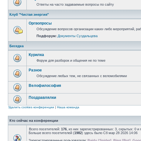
Ответы на часто задаваемые вопросы по сайту
Клуб "Чистая энергия"
Оргвопросы
Обсуждение вопросов организации каких-либо мероприятий, раб
Подфорум:
Документы Суздальцева
Беседка
Курилка
Форум для разборок и общения не по теме
Разное
Обсуждение любых тем, не связанных с веломобилями
Велофилософия
Поздравлялки
Удалить cookies конференции
|
Наша команда
Кто сейчас на конференции
Всего посетителей:
176
, из них зарегистрированных: 3, скрытых: 0 и
Больше всего посетителей (
1982
) здесь было Сб мар 28 2026 14:06
Зарегистрированные пользователи:
Baidu [Spider]
,
Bing [Bot]
,
Goog