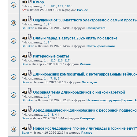
Юмор
[ На страницу:
1
...
181
,
182
,
183
]
hof
» Вт авг 25 2009 19:30 в форуме
Разное
Ощущения от 500-ваттного электровело с самым прост
[ На страницу:
1
,
2
]
Shuriken
» Пн май 20 2019 14:08 в форуме
Электротяга
Вялый парад 1 августа 2026 опять по садовке
[ На страницу:
1
,
2
]
Shuriken
» Вс июл 19 2026 14:42 в форуме
Слеты-фестивали
Интересные факты
[ На страницу:
1
...
115
,
116
,
117
]
Solo
» Пн апр 22 2013 18:17 в форуме
Разное
Длиннобазник композитный, с интегрированным тейлбо
[ На страницу:
1
...
7
,
8
,
9
]
Balor
» Пн июн 03 2024 20:13 в форуме
Лигерады
Обзорная тема длиннобахников с низкой кареткой
[ На страницу:
1
,
2
]
Shuriken
» Вт июн 30 2026 12:46 в форуме
Не наши конструкции (Европа, А
Аэродинамический длиннобазник с рессорной подвеско
[ На страницу:
1
,
2
,
3
,
4
]
Balor
» Чт янв 22 2026 16:44 в форуме
Лигерады
Новое исследование "почему лигерады в горки не едут"
Balor
» Чт июл 16 2026 22:54 в форуме
Разное