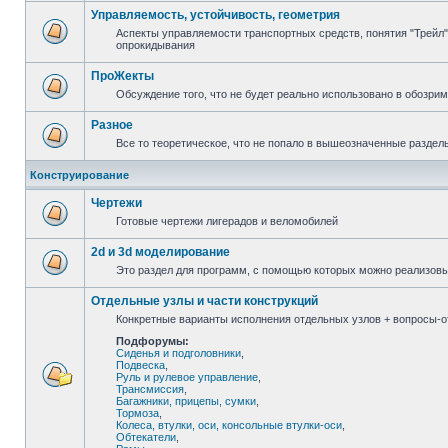
Управляемость, устойчивость, геометрия
Аспекты управляемости транспортных средств, понятия "Трейл",
опрокидывания
ПроЖекты
Обсуждение того, что не будет реально использовано в обозри
Разное
Все то теоретическое, что не попало в вышеозначенные раздел
Конструирование
Чертежи
Готовые чертежи лигерадов и веломобилей
2d и 3d моделирование
Это раздел для программ, с помощью которых можно реализов
Отдельные узлы и части конструкций
Конкретные варианты исполнения отдельных узлов + вопросы-от
Подфорумы:
Сиденья и подголовники
,
Подвеска
,
Руль и рулевое управление
,
Трансмиссия
,
Багажники, прицепы, сумки
,
Тормоза
,
Колеса, втулки, оси, консольные втулки-оси
,
Обтекатели
,