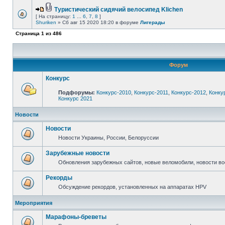
Туристический сидячий велосипед Klichen
[ На страницу:
1
...
6
,
7
,
8
]
Shuriken
» Сб авг 15 2020 18:20 в форуме
Лигерады
Страница
1
из
486
Форум
Конкурс
Подфорумы:
Конкурс-2010
,
Конкурс-2011
,
Конкурс-2012
,
Конку
Конкурс 2021
Новости
Новости
Новости Украины, России, Белоруссии
Зарубежные новости
Обновления зарубежных сайтов, новые веломобили, новости в
Рекорды
Обсуждение рекордов, установленных на аппаратах HPV
Мероприятия
Марафоны-бреветы