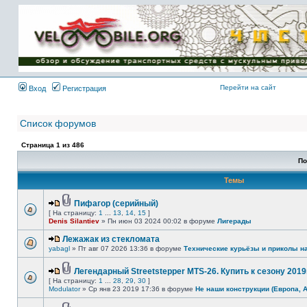
Имя пользователя:
Пароль:
{ LOG_ME_IN_SHORT
}
Перейти на сайт
Вход
Регистрация
Список форумов
Страница
1
из
486
По
Темы
Пифагор (серийный)
[ На страницу:
1
...
13
,
14
,
15
]
Denis Silantiev
» Пн июн 03 2024 00:02 в форуме
Лигерады
Лежажак из стекломата
yabagl
» Пт авг 07 2026 13:36 в форуме
Технические курьёзы и приколы н
Легендарный Streetstepper MTS-26. Купить к сезону 2019г
[ На страницу:
1
...
28
,
29
,
30
]
Modulator
» Ср янв 23 2019 17:36 в форуме
Не наши конструкции (Европа, 