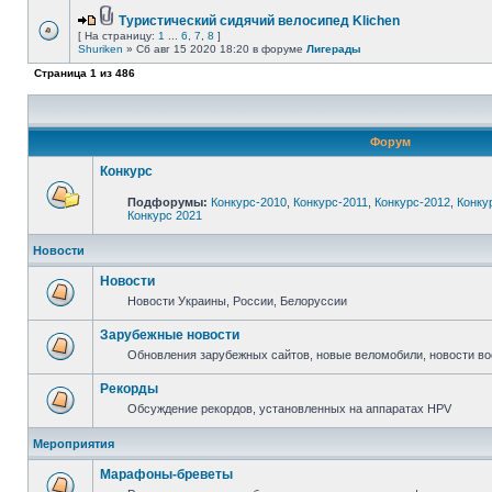
Туристический сидячий велосипед Klichen
[ На страницу:
1
...
6
,
7
,
8
]
Shuriken
» Сб авг 15 2020 18:20 в форуме
Лигерады
Страница
1
из
486
Форум
Конкурс
Подфорумы:
Конкурс-2010
,
Конкурс-2011
,
Конкурс-2012
,
Конку
Конкурс 2021
Новости
Новости
Новости Украины, России, Белоруссии
Зарубежные новости
Обновления зарубежных сайтов, новые веломобили, новости в
Рекорды
Обсуждение рекордов, установленных на аппаратах HPV
Мероприятия
Марафоны-бреветы