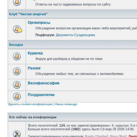
Ответы на часто задаваемые вопросы по сайту
Клуб "Чистая энергия"
Оргвопросы
Обсуждение вопросов организации каких-либо мероприятий, раб
Подфорум:
Документы Суздальцева
Беседка
Курилка
Форум для разборок и общения не по теме
Разное
Обсуждение любых тем, не связанных с веломобилями
Велофилософия
Поздравлялки
Удалить cookies конференции
|
Наша команда
Кто сейчас на конференции
Всего посетителей:
124
, из них зарегистрированных: 4, скрытых: 0 и
Больше всего посетителей (
1982
) здесь было Сб мар 28 2026 14:06
Зарегистрированные пользователи:
Baidu [Spider]
,
Bing [Bot]
,
Denis