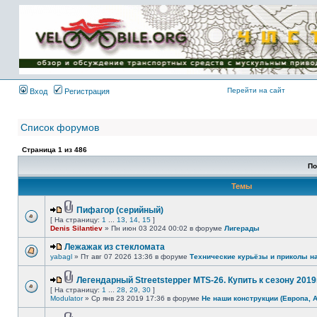
Имя пользователя:
Пароль:
{ LOG_ME_IN_SHORT
}
Перейти на сайт
Вход
Регистрация
Список форумов
Страница
1
из
486
По
Темы
Пифагор (серийный)
[ На страницу:
1
...
13
,
14
,
15
]
Denis Silantiev
» Пн июн 03 2024 00:02 в форуме
Лигерады
Лежажак из стекломата
yabagl
» Пт авг 07 2026 13:36 в форуме
Технические курьёзы и приколы н
Легендарный Streetstepper MTS-26. Купить к сезону 2019г
[ На страницу:
1
...
28
,
29
,
30
]
Modulator
» Ср янв 23 2019 17:36 в форуме
Не наши конструкции (Европа, 