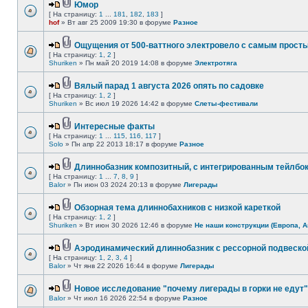
Юмор
[ На страницу:
1
...
181
,
182
,
183
]
hof
» Вт авг 25 2009 19:30 в форуме
Разное
Ощущения от 500-ваттного электровело с самым прост
[ На страницу:
1
,
2
]
Shuriken
» Пн май 20 2019 14:08 в форуме
Электротяга
Вялый парад 1 августа 2026 опять по садовке
[ На страницу:
1
,
2
]
Shuriken
» Вс июл 19 2026 14:42 в форуме
Слеты-фестивали
Интересные факты
[ На страницу:
1
...
115
,
116
,
117
]
Solo
» Пн апр 22 2013 18:17 в форуме
Разное
Длиннобазник композитный, с интегрированным тейлбо
[ На страницу:
1
...
7
,
8
,
9
]
Balor
» Пн июн 03 2024 20:13 в форуме
Лигерады
Обзорная тема длиннобахников с низкой кареткой
[ На страницу:
1
,
2
]
Shuriken
» Вт июн 30 2026 12:46 в форуме
Не наши конструкции (Европа, А
Аэродинамический длиннобазник с рессорной подвеско
[ На страницу:
1
,
2
,
3
,
4
]
Balor
» Чт янв 22 2026 16:44 в форуме
Лигерады
Новое исследование "почему лигерады в горки не едут"
Balor
» Чт июл 16 2026 22:54 в форуме
Разное