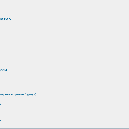
ым PAS
ксом
мерика и прочие буржуи)
й
: