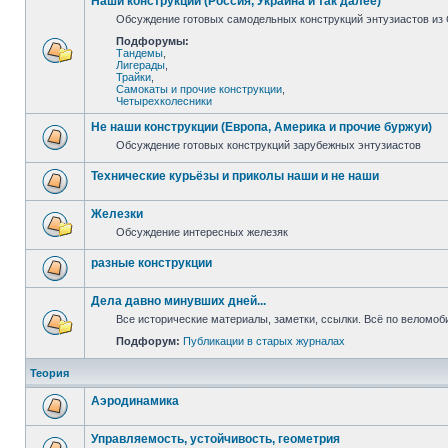
Наши конструкции (Россия, Украина и так далее)
Обсуждение готовых самодельных конструкций энтузиастов из С
Подфорумы:
Тандемы
,
Лигерады
,
Трайки
,
Самокаты и прочие конструкции
,
Четырехколесники
Не наши конструкции (Европа, Америка и прочие буржуи)
Обсуждение готовых конструкций зарубежных энтузиастов
Технические курьёзы и приколы наши и не наши
Железки
Обсуждение интересных железяк
разные конструкции
Дела давно минувших дней...
Все исторические материалы, заметки, ссылки. Всё по веломо
Подфорум:
Публикации в старых журналах
Теория
Аэродинамика
Управляемость, устойчивость, геометрия