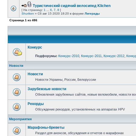
Туристический сидячий велосипед Klichen
[ На страницу:
1
...
6
,
7
,
8
]
Shuriken
» Сб авг 15 2020 18:20 в форуме
Лигерады
Страница
1
из
486
Конкурс
Подфорумы:
Конкурс-2010
,
Конкурс-2011
,
Конкурс-2012
,
Конку
Новости
Новости
Новости Украины, России, Белоруссии
Зарубежные новости
Обновления зарубежных сайтов, новые веломобили, новости в
Рекорды
Обсуждение рекордов, установленных на аппаратах HPV
Мероприятия
Марафоны-бреветы
Раздел для анонсов, обсуждения и отчетов о марафонах