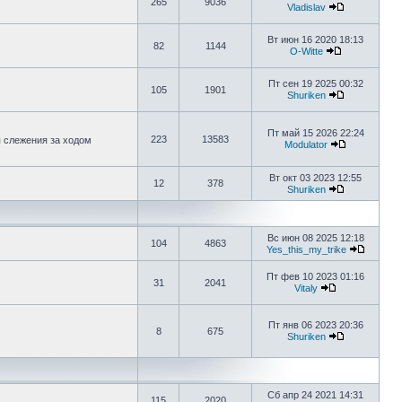
265
9036
Vladislav
Вт июн 16 2020 18:13
82
1144
O-Witte
Пт сен 19 2025 00:32
105
1901
Shuriken
Пт май 15 2026 22:24
223
13583
я слежения за ходом
Modulator
Вт окт 03 2023 12:55
12
378
Shuriken
Вс июн 08 2025 12:18
104
4863
Yes_this_my_trike
Пт фев 10 2023 01:16
31
2041
Vitaly
Пт янв 06 2023 20:36
8
675
Shuriken
Сб апр 24 2021 14:31
115
2020