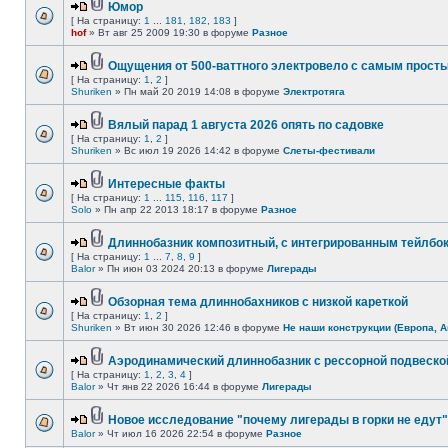
Юмор
[ На страницу:
1
...
181
,
182
,
183
]
hof
» Вт авг 25 2009 19:30 в форуме
Разное
Ощущения от 500-ваттного электровело с самым прост
[ На страницу:
1
,
2
]
Shuriken
» Пн май 20 2019 14:08 в форуме
Электротяга
Вялый парад 1 августа 2026 опять по садовке
[ На страницу:
1
,
2
]
Shuriken
» Вс июл 19 2026 14:42 в форуме
Слеты-фестивали
Интересные факты
[ На страницу:
1
...
115
,
116
,
117
]
Solo
» Пн апр 22 2013 18:17 в форуме
Разное
Длиннобазник композитный, с интегрированным тейлбо
[ На страницу:
1
...
7
,
8
,
9
]
Balor
» Пн июн 03 2024 20:13 в форуме
Лигерады
Обзорная тема длиннобахников с низкой кареткой
[ На страницу:
1
,
2
]
Shuriken
» Вт июн 30 2026 12:46 в форуме
Не наши конструкции (Европа, А
Аэродинамический длиннобазник с рессорной подвеско
[ На страницу:
1
,
2
,
3
,
4
]
Balor
» Чт янв 22 2026 16:44 в форуме
Лигерады
Новое исследование "почему лигерады в горки не едут"
Balor
» Чт июл 16 2026 22:54 в форуме
Разное