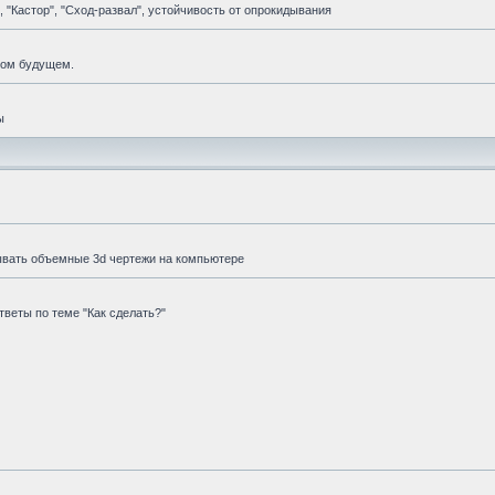
 "Кастор", "Сход-развал", устойчивость от опрокидывания
мом будущем.
ы
ывать объемные 3d чертежи на компьютере
веты по теме "Как сделать?"