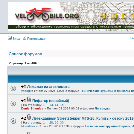
Имя пользователя:
Пароль:
{ LOG_ME_IN_SHORT
}
Пе
Вход
Регистрация
Список форумов
Страница
1
из
486
Лежажак из стекломата
yabagl
» Пт авг 07 2026 13:36 в форуме
Технические курьёзы и приколы н
Пифагор (серийный)
[ На страницу:
1
...
13
,
14
,
15
]
Denis Silantiev
» Пн июн 03 2024 00:02 в форуме
Лигерады
Легендарный Streetstepper MTS-26. Купить к сезону 2019г
[ На страницу:
1
...
28
,
29
,
30
]
Modulator
» Ср янв 23 2019 17:36 в форуме
Не наши конструкции (Европа, 