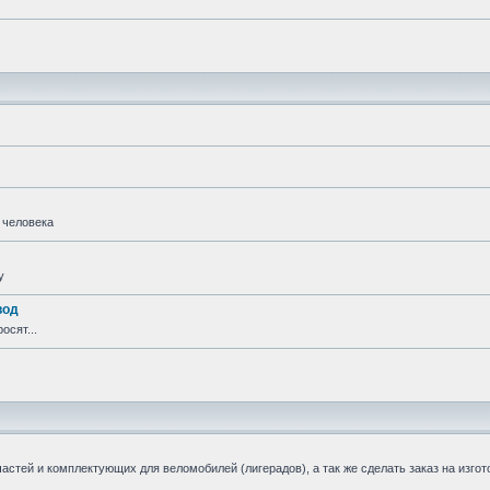
 человека
у
вод
осят...
стей и комплектующих для веломобилей (лигерадов), а так же сделать заказ на изгот