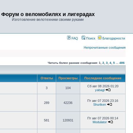
Форум о веломобилях и лигерадах
Изготовление велотехники своими руками
FAQ
Поиск
Благодарности
Непрочитанные сообщения
Читать более ранние сообщения:
1
,
2
,
3
,
4
,
5
...
486
Ответы
Просмотры
Последнее сообщение
Сб авг 08 2026 01:20
3
104
yabagl
Пт авг 07 2026 23:16
289
42236
Shuriken
Пт авг 07 2026 00:14
581
120931
Modulator