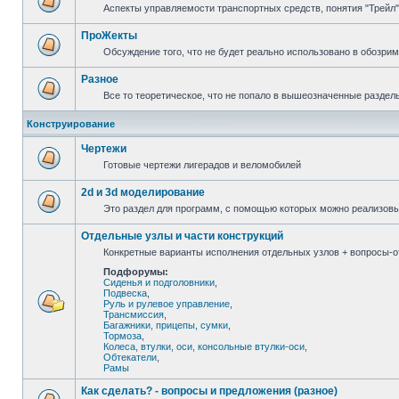
Аспекты управляемости транспортных средств, понятия "Трейл",
ПроЖекты
Обсуждение того, что не будет реально использовано в обозри
Разное
Все то теоретическое, что не попало в вышеозначенные раздел
Конструирование
Чертежи
Готовые чертежи лигерадов и веломобилей
2d и 3d моделирование
Это раздел для программ, с помощью которых можно реализов
Отдельные узлы и части конструкций
Конкретные варианты исполнения отдельных узлов + вопросы-от
Подфорумы:
Сиденья и подголовники
,
Подвеска
,
Руль и рулевое управление
,
Трансмиссия
,
Багажники, прицепы, сумки
,
Тормоза
,
Колеса, втулки, оси, консольные втулки-оси
,
Обтекатели
,
Рамы
Как сделать? - вопросы и предложения (разное)