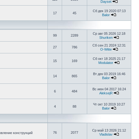
Dayset
Сб дек 19 2020 07:13
17
45
Balor
Ср авг 05 2026 12:18
99
2289
Shuriken
Сб сен 21 2024 12:31
27
786
O-Witte
Сб окт 18 2025 21:17
15
169
Modulator
Вт дек 03 2019 16:46
14
865
Balor
Вс июн 04 2017 16:24
6
484
AleksejR
Чт окт 10 2019 10:27
4
88
Balor
Ср май 13 2026 21:12
76
2077
овление конструкций
Vladislav