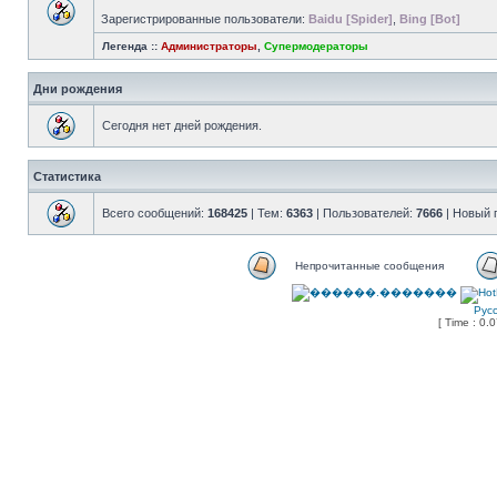
Зарегистрированные пользователи:
Baidu [Spider]
,
Bing [Bot]
Легенда ::
Администраторы
,
Супермодераторы
Дни рождения
Сегодня нет дней рождения.
Статистика
Всего сообщений:
168425
| Тем:
6363
| Пользователей:
7666
| Новый 
Непрочитанные сообщения
Рус
[ Time : 0.