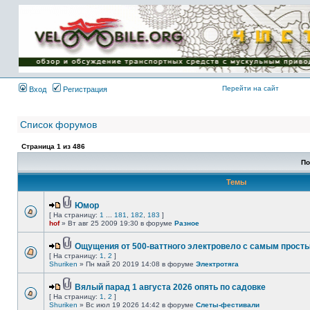
Имя пользователя:
Пароль:
{ LOG_ME_IN_SHORT
}
Перейти на сайт
Вход
Регистрация
Список форумов
Страница
1
из
486
По
Темы
Юмор
[ На страницу:
1
...
181
,
182
,
183
]
hof
» Вт авг 25 2009 19:30 в форуме
Разное
Ощущения от 500-ваттного электровело с самым прост
[ На страницу:
1
,
2
]
Shuriken
» Пн май 20 2019 14:08 в форуме
Электротяга
Вялый парад 1 августа 2026 опять по садовке
[ На страницу:
1
,
2
]
Shuriken
» Вс июл 19 2026 14:42 в форуме
Слеты-фестивали