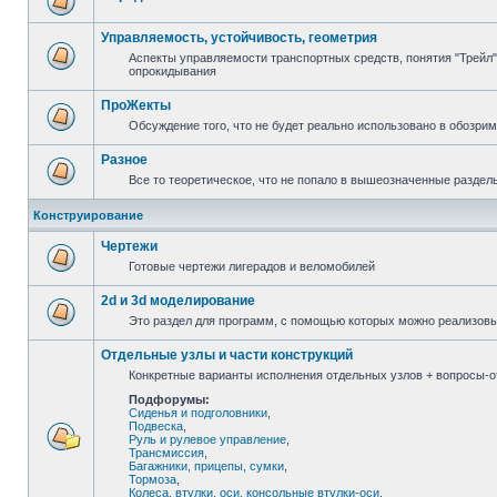
Управляемость, устойчивость, геометрия
Аспекты управляемости транспортных средств, понятия "Трейл",
опрокидывания
ПроЖекты
Обсуждение того, что не будет реально использовано в обозри
Разное
Все то теоретическое, что не попало в вышеозначенные раздел
Конструирование
Чертежи
Готовые чертежи лигерадов и веломобилей
2d и 3d моделирование
Это раздел для программ, с помощью которых можно реализов
Отдельные узлы и части конструкций
Конкретные варианты исполнения отдельных узлов + вопросы-от
Подфорумы:
Сиденья и подголовники
,
Подвеска
,
Руль и рулевое управление
,
Трансмиссия
,
Багажники, прицепы, сумки
,
Тормоза
,
Колеса, втулки, оси, консольные втулки-оси
,