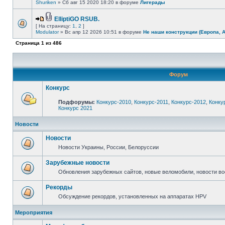
Shuriken
» Сб авг 15 2020 18:20 в форуме
Лигерады
ElliptiGO RSUB.
[ На страницу:
1
,
2
]
Modulator
» Вс апр 12 2026 10:51 в форуме
Не наши конструкции (Европа, 
Страница
1
из
486
Форум
Конкурс
Подфорумы:
Конкурс-2010
,
Конкурс-2011
,
Конкурс-2012
,
Конку
Конкурс 2021
Новости
Новости
Новости Украины, России, Белоруссии
Зарубежные новости
Обновления зарубежных сайтов, новые веломобили, новости в
Рекорды
Обсуждение рекордов, установленных на аппаратах HPV
Мероприятия