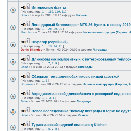
Интересные факты
[ На страницу:
1
...
115
,
116
,
117
]
Solo
» Пн апр 22 2013 18:17 в форуме
Разное
Легендарный Streetstepper MTS-26. Купить к сезону 2019г
[ На страницу:
1
...
28
,
29
,
30
]
Modulator
» Ср янв 23 2019 17:36 в форуме
Не наши конструкции (Европа, 
Пифагор (серийный)
[ На страницу:
1
...
13
,
14
,
15
]
Denis Silantiev
» Пн июн 03 2024 00:02 в форуме
Лигерады
Длиннобазник композитный, с интегрированным тейлбо
[ На страницу:
1
...
7
,
8
,
9
]
Balor
» Пн июн 03 2024 20:13 в форуме
Лигерады
Обзорная тема длиннобахников с низкой кареткой
[ На страницу:
1
,
2
]
Shuriken
» Вт июн 30 2026 12:46 в форуме
Не наши конструкции (Европа, А
Аэродинамический длиннобазник с рессорной подвеско
[ На страницу:
1
,
2
,
3
,
4
]
Balor
» Чт янв 22 2026 16:44 в форуме
Лигерады
Новое исследование "почему лигерады в горки не едут"
Balor
» Чт июл 16 2026 22:54 в форуме
Разное
Туристический сидячий велосипед Klichen
[ На страницу:
1
...
6
,
7
,
8
]