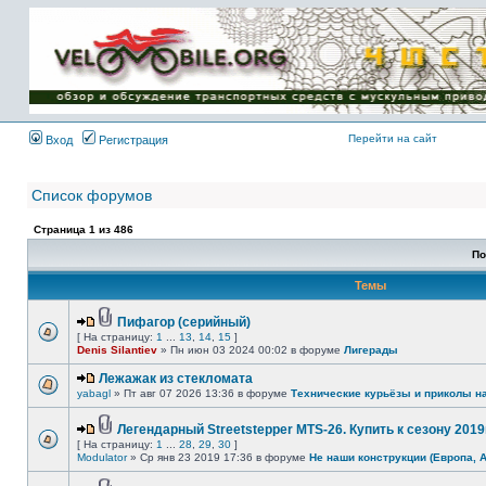
Имя пользователя:
Пароль:
{ LOG_ME_IN_SHORT
}
Перейти на сайт
Вход
Регистрация
Список форумов
Страница
1
из
486
По
Темы
Пифагор (серийный)
[ На страницу:
1
...
13
,
14
,
15
]
Denis Silantiev
» Пн июн 03 2024 00:02 в форуме
Лигерады
Лежажак из стекломата
yabagl
» Пт авг 07 2026 13:36 в форуме
Технические курьёзы и приколы н
Легендарный Streetstepper MTS-26. Купить к сезону 2019г
[ На страницу:
1
...
28
,
29
,
30
]
Modulator
» Ср янв 23 2019 17:36 в форуме
Не наши конструкции (Европа, 