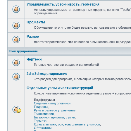
Управляемость, устойчивость, геометрия
Аспекты управляемости транспортных средств, понятия "Трейл",
опрокидывания
ПроЖекты
Обсуждение того, что не будет реально использовано в обозри
Разное
Все то теоретическое, что не попало в вышеозначенные раздел
Конструирование
Чертежи
Готовые чертежи лигерадов и веломобилей
2d и 3d моделирование
Это раздел для программ, с помощью которых можно реализов
Отдельные узлы и части конструкций
Конкретные варианты исполнения отдельных узлов + вопросы-от
Подфорумы:
Сиденья и подголовники
,
Подвеска
,
Руль и рулевое управление
,
Трансмиссия
,
Багажники, прицепы, сумки
,
Тормоза
,
Колеса, втулки, оси, консольные втулки-оси
,
Обтекатели
,