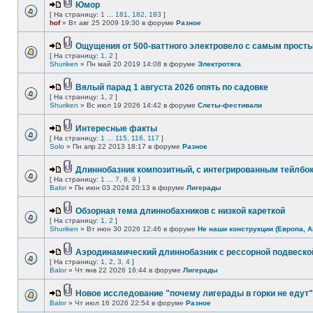
Юмор
[ На страницу:
1
...
181
,
182
,
183
]
hof
» Вт авг 25 2009 19:30 в форуме
Разное
Ощущения от 500-ваттного электровело с самым прост
[ На страницу:
1
,
2
]
Shuriken
» Пн май 20 2019 14:08 в форуме
Электротяга
Вялый парад 1 августа 2026 опять по садовке
[ На страницу:
1
,
2
]
Shuriken
» Вс июл 19 2026 14:42 в форуме
Слеты-фестивали
Интересные факты
[ На страницу:
1
...
115
,
116
,
117
]
Solo
» Пн апр 22 2013 18:17 в форуме
Разное
Длиннобазник композитный, с интегрированным тейлбо
[ На страницу:
1
...
7
,
8
,
9
]
Balor
» Пн июн 03 2024 20:13 в форуме
Лигерады
Обзорная тема длиннобахников с низкой кареткой
[ На страницу:
1
,
2
]
Shuriken
» Вт июн 30 2026 12:46 в форуме
Не наши конструкции (Европа, А
Аэродинамический длиннобазник с рессорной подвеско
[ На страницу:
1
,
2
,
3
,
4
]
Balor
» Чт янв 22 2026 16:44 в форуме
Лигерады
Новое исследование "почему лигерады в горки не едут"
Balor
» Чт июл 16 2026 22:54 в форуме
Разное