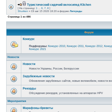
Туристический сидячий велосипед Klichen
[ На страницу:
1
...
6
,
7
,
8
]
Shuriken
» Сб авг 15 2020 18:20 в форуме
Лигерады
Страница
1
из
486
Форум
Конкурс
Подфорумы:
Конкурс-2010
,
Конкурс-2011
,
Конкурс-2012
,
Конку
Конкурс 2021
Новости
Новости
Новости Украины, России, Белоруссии
Зарубежные новости
Обновления зарубежных сайтов, новые веломобили, новости в
Рекорды
Обсуждение рекордов, установленных на аппаратах HPV
Мероприятия
Марафоны-бреветы