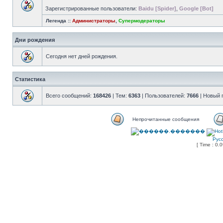
Зарегистрированные пользователи:
Baidu [Spider]
,
Google [Bot]
Легенда ::
Администраторы
,
Супермодераторы
Дни рождения
Сегодня нет дней рождения.
Статистика
Всего сообщений:
168426
| Тем:
6363
| Пользователей:
7666
| Новый 
Непрочитанные сообщения
Рус
[ Time : 0.