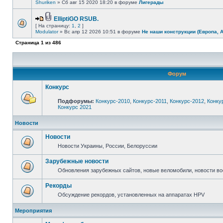
Shuriken
» Сб авг 15 2020 18:20 в форуме
Лигерады
ElliptiGO RSUB.
[ На страницу:
1
,
2
]
Modulator
» Вс апр 12 2026 10:51 в форуме
Не наши конструкции (Европа, 
Страница
1
из
486
Форум
Конкурс
Подфорумы:
Конкурс-2010
,
Конкурс-2011
,
Конкурс-2012
,
Конку
Конкурс 2021
Новости
Новости
Новости Украины, России, Белоруссии
Зарубежные новости
Обновления зарубежных сайтов, новые веломобили, новости в
Рекорды
Обсуждение рекордов, установленных на аппаратах HPV
Мероприятия