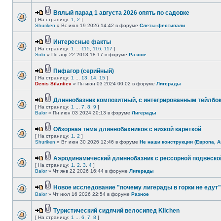
Вялый парад 1 августа 2026 опять по садовке
[ На страницу:
1
,
2
]
Shuriken
» Вс июл 19 2026 14:42 в форуме
Слеты-фестивали
Интересные факты
[ На страницу:
1
...
115
,
116
,
117
]
Solo
» Пн апр 22 2013 18:17 в форуме
Разное
Пифагор (серийный)
[ На страницу:
1
...
13
,
14
,
15
]
Denis Silantiev
» Пн июн 03 2024 00:02 в форуме
Лигерады
Длиннобазник композитный, с интегрированным тейлбо
[ На страницу:
1
...
7
,
8
,
9
]
Balor
» Пн июн 03 2024 20:13 в форуме
Лигерады
Обзорная тема длиннобахников с низкой кареткой
[ На страницу:
1
,
2
]
Shuriken
» Вт июн 30 2026 12:46 в форуме
Не наши конструкции (Европа, А
Аэродинамический длиннобазник с рессорной подвеско
[ На страницу:
1
,
2
,
3
,
4
]
Balor
» Чт янв 22 2026 16:44 в форуме
Лигерады
Новое исследование "почему лигерады в горки не едут"
Balor
» Чт июл 16 2026 22:54 в форуме
Разное
Туристический сидячий велосипед Klichen
[ На страницу:
1
...
6
,
7
,
8
]