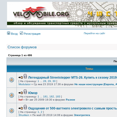
Имя пользователя:
Пароль:
{ LOG_ME_IN_SHORT
}
Перейти на сайт
Вход
Регистрация
Список форумов
Страница
1
из
486
По
Темы
Легендарный Streetstepper MTS-26. Купить к сезону 2019г
[ На страницу:
1
...
28
,
29
,
30
]
Modulator
» Ср янв 23 2019 17:36 в форуме
Не наши конструкции (Европа, 
Юмор
[ На страницу:
1
...
181
,
182
,
183
]
hof
» Вт авг 25 2009 19:30 в форуме
Разное
Ощущения от 500-ваттного электровело с самым прост
[ На страницу:
1
,
2
]
Shuriken
» Пн май 20 2019 14:08 в форуме
Электротяга