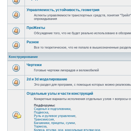
Управляемость, устойчивость, геометрия
Аспекты управляемости транспортных средств, понятия "Трейл",
опрокидывания
ПроЖекты
Обсуждение того, что не будет реально использовано в обозри
Разное
Все то теоретическое, что не попало в вышеозначенные раздел
Конструирование
Чертежи
Готовые чертежи лигерадов и веломобилей
2d и 3d моделирование
Это раздел для программ, с помощью которых можно реализов
Отдельные узлы и части конструкций
Конкретные варианты исполнения отдельных узлов + вопросы-от
Подфорумы:
Сиденья и подголовники
,
Подвеска
,
Руль и рулевое управление
,
Трансмиссия
,
Багажники, прицепы, сумки
,
Тормоза
,
Колеса, втулки, оси, консольные втулки-оси
,