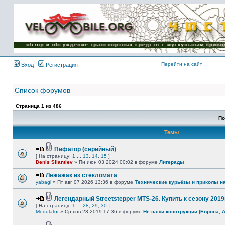
Имя пользователя:
Пароль:
{ LOG_ME_IN_SHORT
}
Перейти на сайт
Вход
Регистрация
Список форумов
Страница
1
из
486
По
Темы
Пифагор (серийный)
[ На страницу:
1
...
13
,
14
,
15
]
Denis Silantiev
» Пн июн 03 2024 00:02 в форуме
Лигерады
Лежажак из стекломата
yabagl
» Пт авг 07 2026 13:36 в форуме
Технические курьёзы и приколы н
Легендарный Streetstepper MTS-26. Купить к сезону 2019г
[ На страницу:
1
...
28
,
29
,
30
]
Modulator
» Ср янв 23 2019 17:36 в форуме
Не наши конструкции (Европа, 