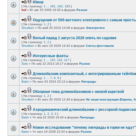
Юмор
[ На страницу:
1
...
181
,
182
,
183
]
hof
» Вт авг 25 2009 19:30 в форуме
Разное
Ощущения от 500-ваттного электровело с самым прост
[ На страницу:
1
,
2
]
Shuriken
» Пн май 20 2019 14:08 в форуме
Электротяга
Вялый парад 1 августа 2026 опять по садовке
[ На страницу:
1
,
2
]
Shuriken
» Вс июл 19 2026 14:42 в форуме
Слеты-фестивали
Интересные факты
[ На страницу:
1
...
115
,
116
,
117
]
Solo
» Пн апр 22 2013 18:17 в форуме
Разное
Длиннобазник композитный, с интегрированным тейлбо
[ На страницу:
1
...
7
,
8
,
9
]
Balor
» Пн июн 03 2024 20:13 в форуме
Лигерады
Обзорная тема длиннобахников с низкой кареткой
[ На страницу:
1
,
2
]
Shuriken
» Вт июн 30 2026 12:46 в форуме
Не наши конструкции (Европа, А
Аэродинамический длиннобазник с рессорной подвеско
[ На страницу:
1
,
2
,
3
,
4
]
Balor
» Чт янв 22 2026 16:44 в форуме
Лигерады
Новое исследование "почему лигерады в горки не едут"
Balor
» Чт июл 16 2026 22:54 в форуме
Разное