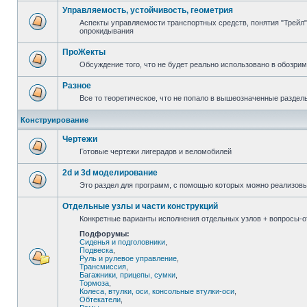
Управляемость, устойчивость, геометрия
Аспекты управляемости транспортных средств, понятия "Трейл",
опрокидывания
ПроЖекты
Обсуждение того, что не будет реально использовано в обозри
Разное
Все то теоретическое, что не попало в вышеозначенные раздел
Конструирование
Чертежи
Готовые чертежи лигерадов и веломобилей
2d и 3d моделирование
Это раздел для программ, с помощью которых можно реализов
Отдельные узлы и части конструкций
Конкретные варианты исполнения отдельных узлов + вопросы-от
Подфорумы:
Сиденья и подголовники
,
Подвеска
,
Руль и рулевое управление
,
Трансмиссия
,
Багажники, прицепы, сумки
,
Тормоза
,
Колеса, втулки, оси, консольные втулки-оси
,
Обтекатели
,