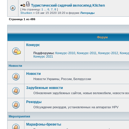
Туристический сидячий велосипед Klichen
[ На страницу:
1
...
6
,
7
,
8
]
Shuriken
» Сб авг 15 2020 18:20 в форуме
Лигерады
Страница
1
из
486
Форум
Конкурс
Подфорумы:
Конкурс-2010
,
Конкурс-2011
,
Конкурс-2012
,
Конку
Конкурс 2021
Новости
Новости
Новости Украины, России, Белоруссии
Зарубежные новости
Обновления зарубежных сайтов, новые веломобили, новости в
Рекорды
Обсуждение рекордов, установленных на аппаратах HPV
Мероприятия
Марафоны-бреветы