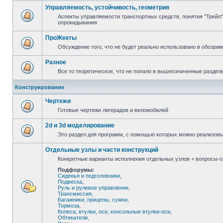
Управляемость, устойчивость, геометрия
Аспекты управляемости транспортных средств, понятия "Трейл",
опрокидывания
ПроЖекты
Обсуждение того, что не будет реально использовано в обозри
Разное
Все то теоретическое, что не попало в вышеозначенные раздел
Конструирование
Чертежи
Готовые чертежи лигерадов и веломобилей
2d и 3d моделирование
Это раздел для программ, с помощью которых можно реализов
Отдельные узлы и части конструкций
Конкретные варианты исполнения отдельных узлов + вопросы-от
Подфорумы:
Сиденья и подголовники
,
Подвеска
,
Руль и рулевое управление
,
Трансмиссия
,
Багажники, прицепы, сумки
,
Тормоза
,
Колеса, втулки, оси, консольные втулки-оси
,
Обтекатели
,