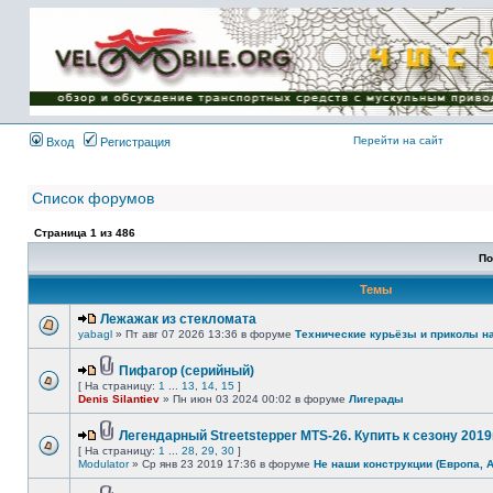
Имя пользователя:
Пароль:
{ LOG_ME_IN_SHORT
}
Перейти на сайт
Вход
Регистрация
Список форумов
Страница
1
из
486
По
Темы
Лежажак из стекломата
yabagl
» Пт авг 07 2026 13:36 в форуме
Технические курьёзы и приколы н
Пифагор (серийный)
[ На страницу:
1
...
13
,
14
,
15
]
Denis Silantiev
» Пн июн 03 2024 00:02 в форуме
Лигерады
Легендарный Streetstepper MTS-26. Купить к сезону 2019г
[ На страницу:
1
...
28
,
29
,
30
]
Modulator
» Ср янв 23 2019 17:36 в форуме
Не наши конструкции (Европа, 