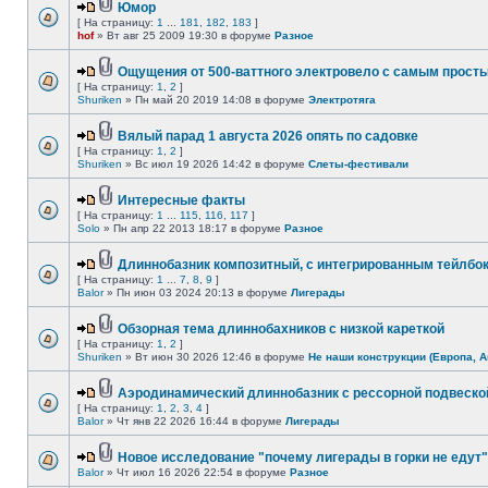
Юмор
[ На страницу:
1
...
181
,
182
,
183
]
hof
» Вт авг 25 2009 19:30 в форуме
Разное
Ощущения от 500-ваттного электровело с самым прост
[ На страницу:
1
,
2
]
Shuriken
» Пн май 20 2019 14:08 в форуме
Электротяга
Вялый парад 1 августа 2026 опять по садовке
[ На страницу:
1
,
2
]
Shuriken
» Вс июл 19 2026 14:42 в форуме
Слеты-фестивали
Интересные факты
[ На страницу:
1
...
115
,
116
,
117
]
Solo
» Пн апр 22 2013 18:17 в форуме
Разное
Длиннобазник композитный, с интегрированным тейлбо
[ На страницу:
1
...
7
,
8
,
9
]
Balor
» Пн июн 03 2024 20:13 в форуме
Лигерады
Обзорная тема длиннобахников с низкой кареткой
[ На страницу:
1
,
2
]
Shuriken
» Вт июн 30 2026 12:46 в форуме
Не наши конструкции (Европа, А
Аэродинамический длиннобазник с рессорной подвеско
[ На страницу:
1
,
2
,
3
,
4
]
Balor
» Чт янв 22 2026 16:44 в форуме
Лигерады
Новое исследование "почему лигерады в горки не едут"
Balor
» Чт июл 16 2026 22:54 в форуме
Разное