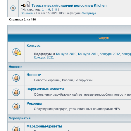
Туристический сидячий велосипед Klichen
[ На страницу:
1
...
6
,
7
,
8
]
Shuriken
» Сб авг 15 2020 18:20 в форуме
Лигерады
Страница
1
из
486
Форум
Конкурс
Подфорумы:
Конкурс-2010
,
Конкурс-2011
,
Конкурс-2012
,
Конку
Конкурс 2021
Новости
Новости
Новости Украины, России, Белоруссии
Зарубежные новости
Обновления зарубежных сайтов, новые веломобили, новости в
Рекорды
Обсуждение рекордов, установленных на аппаратах HPV
Мероприятия
Марафоны-бреветы