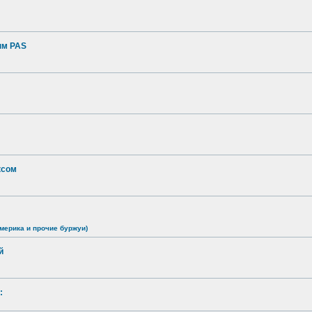
ым PAS
ксом
мерика и прочие буржуи)
й
: