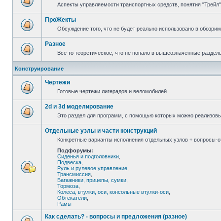
Аспекты управляемости транспортных средств, понятия "Трейл",
ПроЖекты
Обсуждение того, что не будет реально использовано в обозри
Разное
Все то теоретическое, что не попало в вышеозначенные раздел
Конструирование
Чертежи
Готовые чертежи лигерадов и веломобилей
2d и 3d моделирование
Это раздел для программ, с помощью которых можно реализов
Отдельные узлы и части конструкций
Конкретные варианты исполнения отдельных узлов + вопросы-от
Подфорумы:
Сиденья и подголовники
,
Подвеска
,
Руль и рулевое управление
,
Трансмиссия
,
Багажники, прицепы, сумки
,
Тормоза
,
Колеса, втулки, оси, консольные втулки-оси
,
Обтекатели
,
Рамы
Как сделать? - вопросы и предложения (разное)