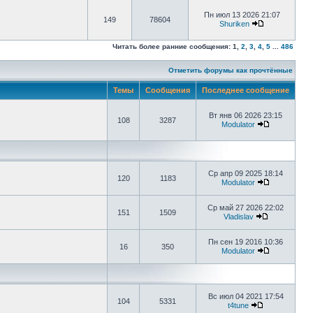
Пн июл 13 2026 21:07
149
78604
Shuriken
Читать более ранние сообщения:
1
,
2
,
3
,
4
,
5
...
486
Отметить форумы как прочтённые
Темы
Сообщения
Последнее сообщение
Вт янв 06 2026 23:15
108
3287
Modulator
Ср апр 09 2025 18:14
120
1183
Modulator
Ср май 27 2026 22:02
151
1509
Vladislav
Пн сен 19 2016 10:36
16
350
Modulator
Вс июл 04 2021 17:54
104
5331
t4tune