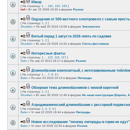
Юмор
[ На страницу:
1
...
181
,
182
,
183
]
hof
» Вт авг 25 2009 19:30 в форуме
Разное
Ощущения от 500-ваттного электровело с самым прост
[ На страницу:
1
,
2
]
Shuriken
» Пн май 20 2019 14:08 в форуме
Электротяга
Вялый парад 1 августа 2026 опять по садовке
[ На страницу:
1
,
2
]
Shuriken
» Вс июл 19 2026 14:42 в форуме
Слеты-фестивали
Интересные факты
[ На страницу:
1
...
115
,
116
,
117
]
Solo
» Пн апр 22 2013 18:17 в форуме
Разное
Длиннобазник композитный, с интегрированным тейлбо
[ На страницу:
1
...
7
,
8
,
9
]
Balor
» Пн июн 03 2024 20:13 в форуме
Лигерады
Обзорная тема длиннобахников с низкой кареткой
[ На страницу:
1
,
2
]
Shuriken
» Вт июн 30 2026 12:46 в форуме
Не наши конструкции (Европа, А
Аэродинамический длиннобазник с рессорной подвеско
[ На страницу:
1
,
2
,
3
,
4
]
Balor
» Чт янв 22 2026 16:44 в форуме
Лигерады
Новое исследование "почему лигерады в горки не едут"
Balor
» Чт июл 16 2026 22:54 в форуме
Разное