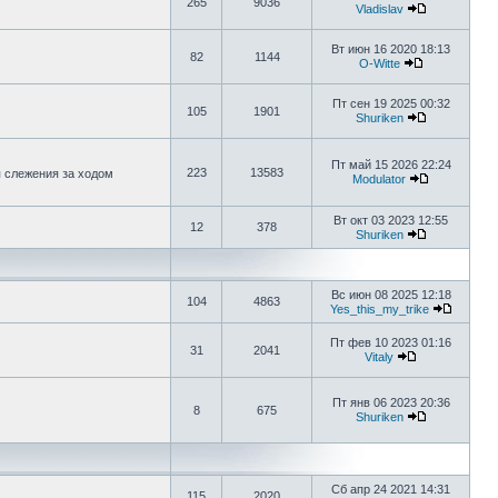
265
9036
Vladislav
Вт июн 16 2020 18:13
82
1144
O-Witte
Пт сен 19 2025 00:32
105
1901
Shuriken
Пт май 15 2026 22:24
223
13583
я слежения за ходом
Modulator
Вт окт 03 2023 12:55
12
378
Shuriken
Вс июн 08 2025 12:18
104
4863
Yes_this_my_trike
Пт фев 10 2023 01:16
31
2041
Vitaly
Пт янв 06 2023 20:36
8
675
Shuriken
Сб апр 24 2021 14:31
115
2020