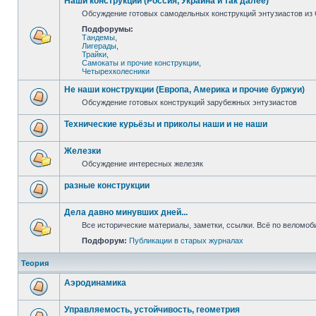
Наши конструкции (Россия, Украина и так далее)
Обсуждение готовых самодельных конструкций энтузиастов из С
Подфорумы:
Тандемы
,
Лигерады
,
Трайки
,
Самокаты и прочие конструкции
,
Четырехколесники
Не наши конструкции (Европа, Америка и прочие буржуи)
Обсуждение готовых конструкций зарубежных энтузиастов
Технические курьёзы и приколы наши и не наши
Железки
Обсуждение интересных железяк
разные конструкции
Дела давно минувших дней...
Все исторические материалы, заметки, ссылки. Всё по веломо
Подфорум:
Публикации в старых журналах
Теория
Аэродинамика
Управляемость, устойчивость, геометрия