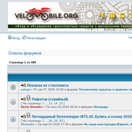
Имя пользователя:
Пароль:
{ LOG_ME_IN_SHORT
}
Пе
Вход
Регистрация
Список форумов
Страница
1
из
486
Лежажак из стекломата
yabagl
» Пт авг 07 2026 13:36 в форуме
Технические курьёзы и приколы н
Пифагор (серийный)
[ На страницу:
1
...
13
,
14
,
15
]
Denis Silantiev
» Пн июн 03 2024 00:02 в форуме
Лигерады
Легендарный Streetstepper MTS-26. Купить к сезону 2019г
[ На страницу:
1
...
28
,
29
,
30
]
Modulator
» Ср янв 23 2019 17:36 в форуме
Не наши конструкции (Европа, 