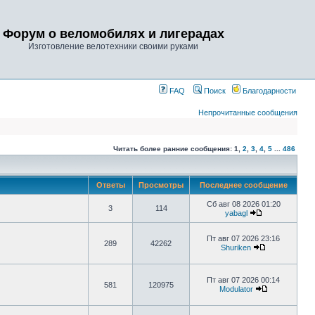
Форум о веломобилях и лигерадах
Изготовление велотехники своими руками
FAQ
Поиск
Благодарности
Непрочитанные сообщения
Читать более ранние сообщения:
1
,
2
,
3
,
4
,
5
...
486
Ответы
Просмотры
Последнее сообщение
Сб авг 08 2026 01:20
3
114
yabagl
Пт авг 07 2026 23:16
289
42262
Shuriken
Пт авг 07 2026 00:14
581
120975
Modulator