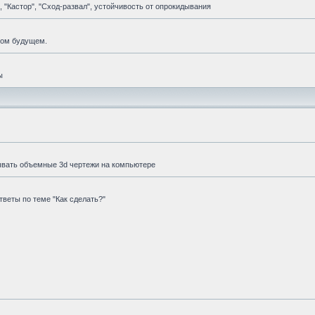
 "Кастор", "Сход-развал", устойчивость от опрокидывания
мом будущем.
ы
ывать объемные 3d чертежи на компьютере
веты по теме "Как сделать?"