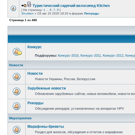
Туристический сидячий велосипед Klichen
[ На страницу:
1
...
6
,
7
,
8
]
Shuriken
» Сб авг 15 2020 18:20 в форуме
Лигерады
Страница
1
из
486
Конкурс
Подфорумы:
Конкурс-2010
,
Конкурс-2011
,
Конкурс-2012
,
Конку
Новости
Новости
Новости Украины, России, Белоруссии
Зарубежные новости
Обновления зарубежных сайтов, новые веломобили, новости в
Рекорды
Обсуждение рекордов, установленных на аппаратах HPV
Мероприятия
Марафоны-бреветы
Раздел для анонсов, обсуждения и отчетов о марафонах