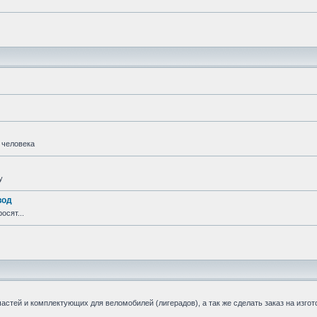
 человека
у
вод
осят...
стей и комплектующих для веломобилей (лигерадов), а так же сделать заказ на изгот