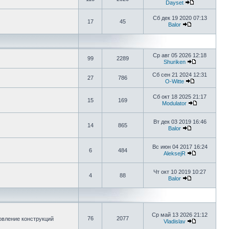
Dayset
Сб дек 19 2020 07:13
17
45
Balor
Ср авг 05 2026 12:18
99
2289
Shuriken
Сб сен 21 2024 12:31
27
786
O-Witte
Сб окт 18 2025 21:17
15
169
Modulator
Вт дек 03 2019 16:46
14
865
Balor
Вс июн 04 2017 16:24
6
484
AleksejR
Чт окт 10 2019 10:27
4
88
Balor
Ср май 13 2026 21:12
76
2077
овление конструкций
Vladislav