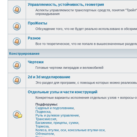
Управляемость, устойчивость, геометрия
Аспекты управляемости транспортных средств, понятия "Трейл",
опрокидывания
ПроЖекты
Обсуждение того, что не будет реально использовано в обозри
Разное
Все то теоретическое, что не попало в вышеозначенные раздел
Конструирование
Чертежи
Готовые чертежи лигерадов и веломобилей
2d и 3d моделирование
Это раздел для программ, с помощью которых можно реализов
Отдельные узлы и части конструкций
Конкретные варианты исполнения отдельных узлов + вопросы-от
Подфорумы:
Сиденья и подголовники
,
Подвеска
,
Руль и рулевое управление
,
Трансмиссия
,
Багажники, прицепы, сумки
,
Тормоза
,
Колеса, втулки, оси, консольные втулки-оси
,
Обтекатели
,