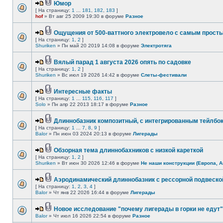
Юмор
[ На страницу:
1
...
181
,
182
,
183
]
hof
» Вт авг 25 2009 19:30 в форуме
Разное
Ощущения от 500-ваттного электровело с самым прост
[ На страницу:
1
,
2
]
Shuriken
» Пн май 20 2019 14:08 в форуме
Электротяга
Вялый парад 1 августа 2026 опять по садовке
[ На страницу:
1
,
2
]
Shuriken
» Вс июл 19 2026 14:42 в форуме
Слеты-фестивали
Интересные факты
[ На страницу:
1
...
115
,
116
,
117
]
Solo
» Пн апр 22 2013 18:17 в форуме
Разное
Длиннобазник композитный, с интегрированным тейлбо
[ На страницу:
1
...
7
,
8
,
9
]
Balor
» Пн июн 03 2024 20:13 в форуме
Лигерады
Обзорная тема длиннобахников с низкой кареткой
[ На страницу:
1
,
2
]
Shuriken
» Вт июн 30 2026 12:46 в форуме
Не наши конструкции (Европа, А
Аэродинамический длиннобазник с рессорной подвеско
[ На страницу:
1
,
2
,
3
,
4
]
Balor
» Чт янв 22 2026 16:44 в форуме
Лигерады
Новое исследование "почему лигерады в горки не едут"
Balor
» Чт июл 16 2026 22:54 в форуме
Разное