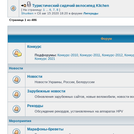
Туристический сидячий велосипед Klichen
[ На страницу:
1
...
6
,
7
,
8
]
Shuriken
» Сб авг 15 2020 18:20 в форуме
Лигерады
Страница
1
из
486
Форум
Конкурс
Подфорумы:
Конкурс-2010
,
Конкурс-2011
,
Конкурс-2012
,
Конку
Конкурс 2021
Новости
Новости
Новости Украины, России, Белоруссии
Зарубежные новости
Обновления зарубежных сайтов, новые веломобили, новости в
Рекорды
Обсуждение рекордов, установленных на аппаратах HPV
Мероприятия
Марафоны-бреветы