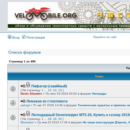
Имя пользователя:
Пароль:
{ LOG_ME_IN_SHORT
}
Перейти на сайт
Вход
Регистрация
Список форумов
Страница
1
из
486
По
Темы
Пифагор (серийный)
[ На страницу:
1
...
13
,
14
,
15
]
Denis Silantiev
» Пн июн 03 2024 00:02 в форуме
Лигерады
Лежажак из стекломата
yabagl
» Пт авг 07 2026 13:36 в форуме
Технические курьёзы и приколы н
Легендарный Streetstepper MTS-26. Купить к сезону 2019г
[ На страницу:
1
...
28
,
29
,
30
]
Modulator
» Ср янв 23 2019 17:36 в форуме
Не наши конструкции (Европа, 