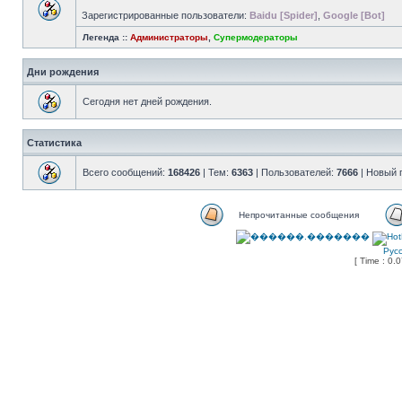
Зарегистрированные пользователи:
Baidu [Spider]
,
Google [Bot]
Легенда ::
Администраторы
,
Супермодераторы
Дни рождения
Сегодня нет дней рождения.
Статистика
Всего сообщений:
168426
| Тем:
6363
| Пользователей:
7666
| Новый 
Непрочитанные сообщения
Рус
[ Time : 0.