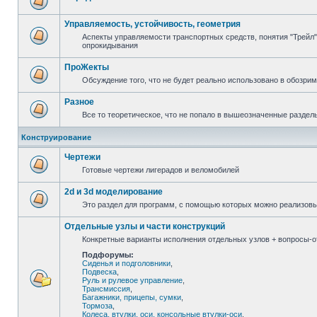
Управляемость, устойчивость, геометрия
Аспекты управляемости транспортных средств, понятия "Трейл",
опрокидывания
ПроЖекты
Обсуждение того, что не будет реально использовано в обозри
Разное
Все то теоретическое, что не попало в вышеозначенные раздел
Конструирование
Чертежи
Готовые чертежи лигерадов и веломобилей
2d и 3d моделирование
Это раздел для программ, с помощью которых можно реализов
Отдельные узлы и части конструкций
Конкретные варианты исполнения отдельных узлов + вопросы-от
Подфорумы:
Сиденья и подголовники
,
Подвеска
,
Руль и рулевое управление
,
Трансмиссия
,
Багажники, прицепы, сумки
,
Тормоза
,
Колеса, втулки, оси, консольные втулки-оси
,