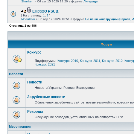
Shuriken
» Сб авг 15 2020 18:20 в форуме
Лигерады
ElliptiGO RSUB.
[ На страницу:
1
,
2
]
Modulator
» Вс апр 12 2026 10:51 в форуме
Не наши конструкции (Европа, 
Страница
1
из
486
Форум
Конкурс
Подфорумы:
Конкурс-2010
,
Конкурс-2011
,
Конкурс-2012
,
Конку
Конкурс 2021
Новости
Новости
Новости Украины, России, Белоруссии
Зарубежные новости
Обновления зарубежных сайтов, новые веломобили, новости в
Рекорды
Обсуждение рекордов, установленных на аппаратах HPV
Мероприятия