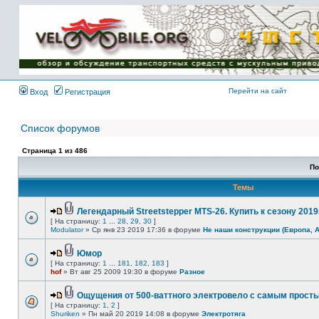
Имя пользователя:
Пароль:
{ LOG_ME_IN_SHORT
}
Перейти на сайт
Вход
Регистрация
Список форумов
Страница
1
из
486
По
Темы
Легендарный Streetstepper MTS-26. Купить к сезону 2019г
[ На страницу:
1
...
28
,
29
,
30
]
Modulator
» Ср янв 23 2019 17:36 в форуме
Не наши конструкции (Европа, 
Юмор
[ На страницу:
1
...
181
,
182
,
183
]
hof
» Вт авг 25 2009 19:30 в форуме
Разное
Ощущения от 500-ваттного электровело с самым прост
[ На страницу:
1
,
2
]
Shuriken
» Пн май 20 2019 14:08 в форуме
Электротяга