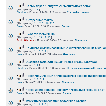
Вялый парад 1 августа 2026 опять по садовке
[ На страницу:
1
,
2
]
Shuriken
» Вс июл 19 2026 14:42 в форуме
Слеты-фестивали
Интересные факты
[ На страницу:
1
...
115
,
116
,
117
]
Solo
» Пн апр 22 2013 18:17 в форуме
Разное
Пифагор (серийный)
[ На страницу:
1
...
13
,
14
,
15
]
Denis Silantiev
» Пн июн 03 2024 00:02 в форуме
Лигерады
Длиннобазник композитный, с интегрированным тейлбо
[ На страницу:
1
...
7
,
8
,
9
]
Balor
» Пн июн 03 2024 20:13 в форуме
Лигерады
Обзорная тема длиннобахников с низкой кареткой
[ На страницу:
1
,
2
]
Shuriken
» Вт июн 30 2026 12:46 в форуме
Не наши конструкции (Европа, А
Аэродинамический длиннобазник с рессорной подвеско
[ На страницу:
1
,
2
,
3
,
4
]
Balor
» Чт янв 22 2026 16:44 в форуме
Лигерады
Новое исследование "почему лигерады в горки не едут"
Balor
» Чт июл 16 2026 22:54 в форуме
Разное
Туристический сидячий велосипед Klichen
[ На страницу:
1
...
6
,
7
,
8
]