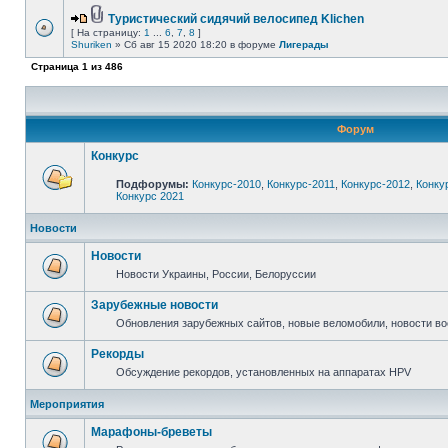
Туристический сидячий велосипед Klichen
[ На страницу:
1
...
6
,
7
,
8
]
Shuriken
» Сб авг 15 2020 18:20 в форуме
Лигерады
Страница
1
из
486
Форум
Конкурс
Подфорумы:
Конкурс-2010
,
Конкурс-2011
,
Конкурс-2012
,
Конку
Конкурс 2021
Новости
Новости
Новости Украины, России, Белоруссии
Зарубежные новости
Обновления зарубежных сайтов, новые веломобили, новости в
Рекорды
Обсуждение рекордов, установленных на аппаратах HPV
Мероприятия
Марафоны-бреветы