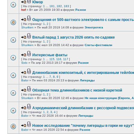
Юмор
[ На страницу:
1
...
181
,
182
,
183
]
hof
» Вт авг 25 2009 19:30 в форуме
Разное
Ощущения от 500-ваттного электровело с самым прост
[ На страницу:
1
,
2
]
Shuriken
» Пн май 20 2019 14:08 в форуме
Электротяга
Вялый парад 1 августа 2026 опять по садовке
[ На страницу:
1
,
2
]
Shuriken
» Вс июл 19 2026 14:42 в форуме
Слеты-фестивали
Интересные факты
[ На страницу:
1
...
115
,
116
,
117
]
Solo
» Пн апр 22 2013 18:17 в форуме
Разное
Длиннобазник композитный, с интегрированным тейлбо
[ На страницу:
1
...
7
,
8
,
9
]
Balor
» Пн июн 03 2024 20:13 в форуме
Лигерады
Обзорная тема длиннобахников с низкой кареткой
[ На страницу:
1
,
2
]
Shuriken
» Вт июн 30 2026 12:46 в форуме
Не наши конструкции (Европа, А
Аэродинамический длиннобазник с рессорной подвеско
[ На страницу:
1
,
2
,
3
,
4
]
Balor
» Чт янв 22 2026 16:44 в форуме
Лигерады
Новое исследование "почему лигерады в горки не едут"
Balor
» Чт июл 16 2026 22:54 в форуме
Разное