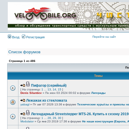
Имя пользователя:
Пароль:
{ LOG_ME_IN_SHORT
}
Перейти на сайт
Вход
Регистрация
Список форумов
Страница
1
из
486
По
Темы
Пифагор (серийный)
[ На страницу:
1
...
13
,
14
,
15
]
Denis Silantiev
» Пн июн 03 2024 00:02 в форуме
Лигерады
Лежажак из стекломата
yabagl
» Пт авг 07 2026 13:36 в форуме
Технические курьёзы и приколы н
Легендарный Streetstepper MTS-26. Купить к сезону 2019г
[ На страницу:
1
...
28
,
29
,
30
]
Modulator
» Ср янв 23 2019 17:36 в форуме
Не наши конструкции (Европа, 