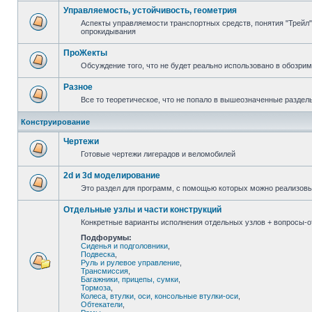
Управляемость, устойчивость, геометрия
Аспекты управляемости транспортных средств, понятия "Трейл",
опрокидывания
ПроЖекты
Обсуждение того, что не будет реально использовано в обозри
Разное
Все то теоретическое, что не попало в вышеозначенные раздел
Конструирование
Чертежи
Готовые чертежи лигерадов и веломобилей
2d и 3d моделирование
Это раздел для программ, с помощью которых можно реализов
Отдельные узлы и части конструкций
Конкретные варианты исполнения отдельных узлов + вопросы-от
Подфорумы:
Сиденья и подголовники
,
Подвеска
,
Руль и рулевое управление
,
Трансмиссия
,
Багажники, прицепы, сумки
,
Тормоза
,
Колеса, втулки, оси, консольные втулки-оси
,
Обтекатели
,