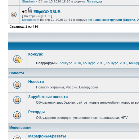
Shuriken
» Сб авг 15 2020 18:20 в форуме
Лигерады
ElliptiGO RSUB.
[ На страницу:
1
,
2
]
Modulator
» Вс апр 12 2026 10:51 в форуме
Не наши конструкции (Европа, 
Страница
1
из
486
Конкурс
Подфорумы:
Конкурс-2010
,
Конкурс-2011
,
Конкурс-2012
,
Конку
Новости
Новости
Новости Украины, России, Белоруссии
Зарубежные новости
Обновления зарубежных сайтов, новые веломобили, новости в
Рекорды
Обсуждение рекордов, установленных на аппаратах HPV
Мероприятия
Марафоны-бреветы