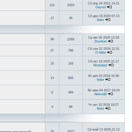
Сб апр 24 2021 14:31
115
2020
Dayset
Сб дек 19 2020 07:13
17
45
Balor
Ср авг 05 2026 12:18
99
2289
Shuriken
Сб сен 21 2024 12:31
27
786
O-Witte
Сб окт 18 2025 21:17
15
169
Modulator
Вт дек 03 2019 16:46
14
865
Balor
Вс июн 04 2017 16:24
6
484
AleksejR
Чт окт 10 2019 10:27
4
88
Balor
Ср май 13 2026 21:12
76
2077
овление конструкций