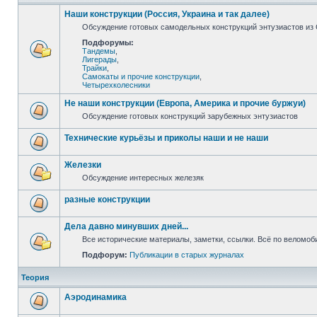
Наши конструкции (Россия, Украина и так далее)
Обсуждение готовых самодельных конструкций энтузиастов из С
Подфорумы:
Тандемы
,
Лигерады
,
Трайки
,
Самокаты и прочие конструкции
,
Четырехколесники
Не наши конструкции (Европа, Америка и прочие буржуи)
Обсуждение готовых конструкций зарубежных энтузиастов
Технические курьёзы и приколы наши и не наши
Железки
Обсуждение интересных железяк
разные конструкции
Дела давно минувших дней...
Все исторические материалы, заметки, ссылки. Всё по веломо
Подфорум:
Публикации в старых журналах
Теория
Аэродинамика