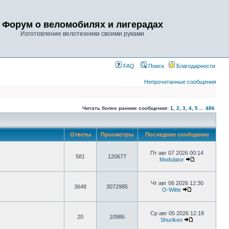
Форум о веломобилях и лигерадах
Изготовление велотехники своими руками
FAQ
Поиск
Благодарности
Непрочитанные сообщения
Читать более ранние сообщения:
1
,
2
,
3
,
4
,
5
...
486
Ответы
Просмотры
Последнее сообщение
Пт авг 07 2026 00:14
581
120677
Modulator
Чт авг 06 2026 12:30
3648
3072985
O-Witte
Ср авг 05 2026 12:18
20
10986
Shuriken