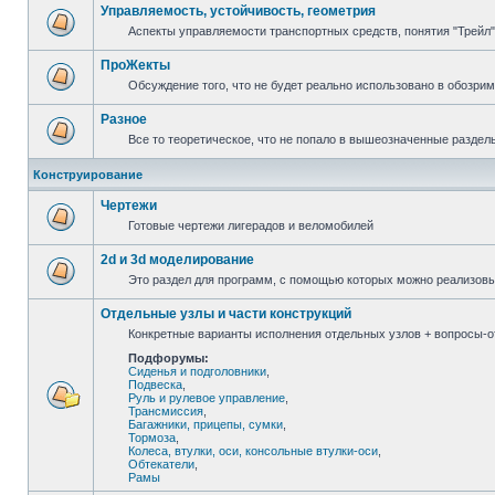
Управляемость, устойчивость, геометрия
Аспекты управляемости транспортных средств, понятия "Трейл",
ПроЖекты
Обсуждение того, что не будет реально использовано в обозри
Разное
Все то теоретическое, что не попало в вышеозначенные раздел
Конструирование
Чертежи
Готовые чертежи лигерадов и веломобилей
2d и 3d моделирование
Это раздел для программ, с помощью которых можно реализов
Отдельные узлы и части конструкций
Конкретные варианты исполнения отдельных узлов + вопросы-от
Подфорумы:
Сиденья и подголовники
,
Подвеска
,
Руль и рулевое управление
,
Трансмиссия
,
Багажники, прицепы, сумки
,
Тормоза
,
Колеса, втулки, оси, консольные втулки-оси
,
Обтекатели
,
Рамы