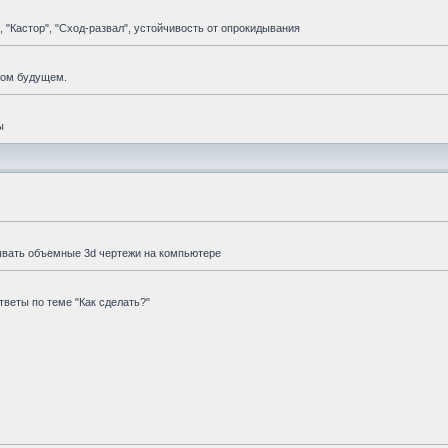
 "Кастор", "Сход-развал", устойчивость от опрокидывания
мом будущем.
ы
ывать объемные 3d чертежи на компьютере
веты по теме "Как сделать?"