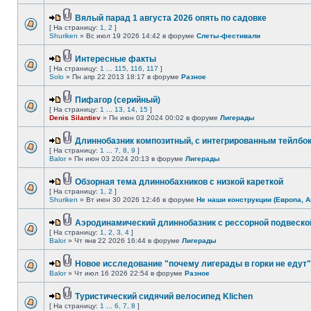
Вялый парад 1 августа 2026 опять по садовке
[ На страницу:
1
,
2
]
Shuriken
» Вс июл 19 2026 14:42 в форуме
Слеты-фестивали
Интересные факты
[ На страницу:
1
...
115
,
116
,
117
]
Solo
» Пн апр 22 2013 18:17 в форуме
Разное
Пифагор (серийный)
[ На страницу:
1
...
13
,
14
,
15
]
Denis Silantiev
» Пн июн 03 2024 00:02 в форуме
Лигерады
Длиннобазник композитный, с интегрированным тейлбо
[ На страницу:
1
...
7
,
8
,
9
]
Balor
» Пн июн 03 2024 20:13 в форуме
Лигерады
Обзорная тема длиннобахников с низкой кареткой
[ На страницу:
1
,
2
]
Shuriken
» Вт июн 30 2026 12:46 в форуме
Не наши конструкции (Европа, А
Аэродинамический длиннобазник с рессорной подвеско
[ На страницу:
1
,
2
,
3
,
4
]
Balor
» Чт янв 22 2026 16:44 в форуме
Лигерады
Новое исследование "почему лигерады в горки не едут"
Balor
» Чт июл 16 2026 22:54 в форуме
Разное
Туристический сидячий велосипед Klichen
[ На страницу:
1
...
6
,
7
,
8
]