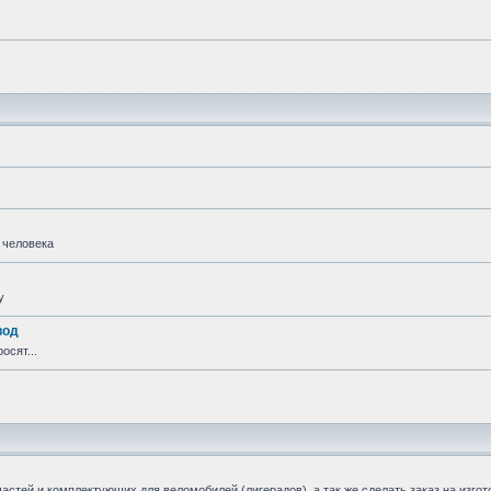
 человека
у
вод
осят...
стей и комплектующих для веломобилей (лигерадов), а так же сделать заказ на изгот