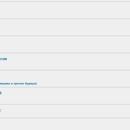
ксом
мерика и прочие буржуи)
й
: