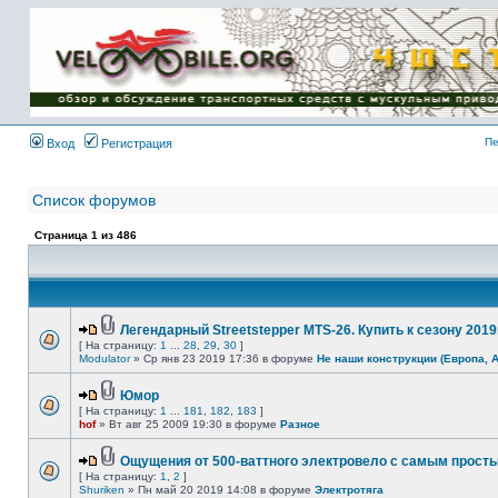
Имя пользователя:
Пароль:
{ LOG_ME_IN_SHORT
}
Пе
Вход
Регистрация
Список форумов
Страница
1
из
486
Легендарный Streetstepper MTS-26. Купить к сезону 2019г
[ На страницу:
1
...
28
,
29
,
30
]
Modulator
» Ср янв 23 2019 17:36 в форуме
Не наши конструкции (Европа, 
Юмор
[ На страницу:
1
...
181
,
182
,
183
]
hof
» Вт авг 25 2009 19:30 в форуме
Разное
Ощущения от 500-ваттного электровело с самым прост
[ На страницу:
1
,
2
]
Shuriken
» Пн май 20 2019 14:08 в форуме
Электротяга