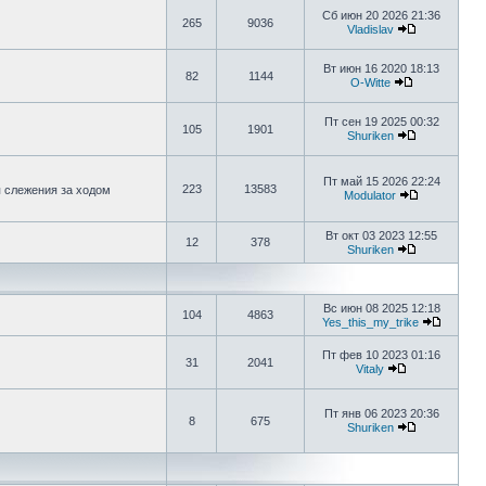
Сб июн 20 2026 21:36
265
9036
Vladislav
Вт июн 16 2020 18:13
82
1144
O-Witte
Пт сен 19 2025 00:32
105
1901
Shuriken
Пт май 15 2026 22:24
223
13583
я слежения за ходом
Modulator
Вт окт 03 2023 12:55
12
378
Shuriken
Вс июн 08 2025 12:18
104
4863
Yes_this_my_trike
Пт фев 10 2023 01:16
31
2041
Vitaly
Пт янв 06 2023 20:36
8
675
Shuriken